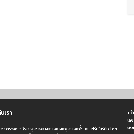
กับเรา
บริ
เลข
ถนน
่าวสารวงการกีฬา ฟุตบอล ผลบอล ผลฟุตบอลทั่วโลก ฟรีเมียร์ลีก ไทย