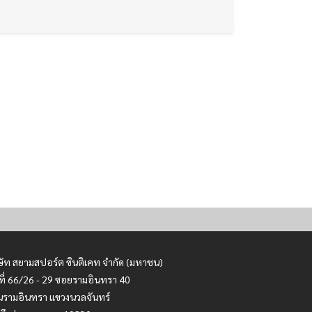
ษัท สยามสปอร์ต ซินติเคท จำกัด (มหาชน)
ที่ 66/26 - 29 ซอยรามอินทรา 40
รามอินทรา แขวงนวลจันทร์