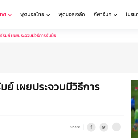
เทศ
ฟุตบอลไทย
ฟุตบอลเจลีก
กีฬาอื่นๆ
โปรแ
บุรีรัมย์ เผยประจวบมีวิธีการรับมือ
ีรัมย์ เผยประจวบมีวิธีการ
Share