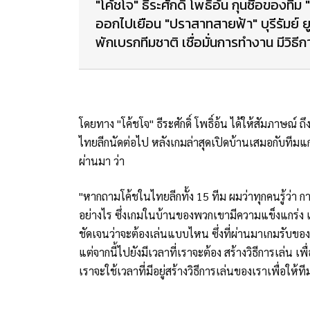
"โค้ชโจ" ธีระศักดิ์ โพธิ์อ้น กุนซือของที
ออกไปเยือน "ปราสาทสายฟ้า" บุรีรัมย์ ยู
พักเบรกทีมชาติ เชื่อมั่นการทำงาน มีวิธีการ
โดยทาง "โค้ชโจ" ธีระศักดิ์ โพธิ์อ้น ได้ให้สัมภาษณ์ ถ
ไทยลีกนัดต่อไป หลังเกมล่าสุดเปิดบ้านเสมอกับทีมแกร่ง
ผ่านมา ว่า
"หากถามโค้ชในไทยลีกทั้ง 15 ทีม ผมว่าทุกคนรู้ว่า กา
อย่างไร ซึ่งเกมในบ้านของพวกเขามีความแข็งแกร่ง แต
ชัดเจนว่าจะต้องเล่นแบบไหน ซึ่งที่ผ่านมาเกมรับของเ
แต่จากนี้ไปยังมีเวลาที่เราจะต้อง สร้างวิธีการเล่น เพื
เราจะใช้เวลาที่มีอยู่สร้างวิธีการเล่นของเราเพื่อให้ท