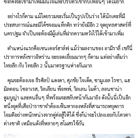
ซึ่งก็คงจะเข้ามาเพิ่มมั่นใจและปรับตัวเข้ากับเพื่อนๆ ได้ไม่ยาก
อย่างไรก็ตาม แม้โดยรวมจะเริ่มเป็นรูปเป็นร่าง ได้นักเตะที่มี
ประสบการณ์และมีโค้ชจอมแท็กติก ทว่ายังมีอีก 2 จุดยุทธศาสตร์ที่
นครปฐม จำเป็นจะต้องมีผู้เล่นที่ฝากความหวังไว้ได้เข้ามาเพิ่ม
ตำแหน่งแรกคือเซนเตอร์ฮาล์ฟ แม้ว่าผลงานของ อามีราลี่ เชกีนี่
ปราการหลังชาวอิหร่าน จะยอดเยี่ยมมากๆ ก็ตาม แต่อย่างลืมว่า
ไทยลีก กับ ไทยลีก 2 นั้นมาตรฐานห่างกันมาก
คุณจะต้องเจอ ธีรศิลป์ แดงดา, ศุภชัย ใจเด็ด, ซามูเอล โรซา, แฮ
มิลตอน โซอาเรส, วิลเลียน พ็อพพ์, วิลเลน โมต้า, ลอนซาน่า
ดูมบูญ่า และคนอื่นๆ ที่พร้อมจะสลับหน้ากันมายิง ดังนั้นนี่เป็นอีก
หนึ่งจุดที่เสือป่าราชาจำต้องเฟ้นหากองหลังที่สามารถหยุดการ
โจมตีอย่างหนักหน่วงจากคู่ต่อสู้ให้ได้ ซึ่งก็น่าจะไปลงเอยกับโควตา
ต่างชาติ เหมือนดังที่หลายๆ สโมสรใช้กัน