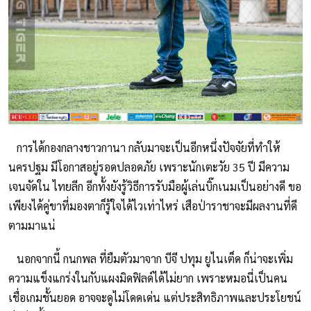
การได้กองกลางชาวกานา กลับมาจะเป็นอีกหนึ่งปัจจัยที่ทำให้
นครปฐม มีโอกาสอยู่รอดปลอดภัย เพราะนักเตะวัย 35 ปี มีความ
เจนจัดใน ไทยลีก อีกทั้งยังรู้วิธีการรับมือผู้เล่นบิ๊กเนมเป็นอย่างดี ขอ
เพียงได้คู่ขาที่มองตาก็รู้ใจได้ไวเท่าไหร่ เสือป่าราชาจะมีผลงานที่ดี
ตามมาแน่
นอกจากนี้ กนกพล ที่ยืมตัวมาจาก บีจี ปทุม ยูไนเต็ด ก็น่าจะเพิ่ม
ความแข็งแกร่งในกับแผงมิดฟิลด์ได้ไม่ยาก เพราะหมอนี่เป็นคน
เชื่อเกมชั้นยอด อาจจะดูไม่โดดเด่น แต่ประสิทธิภาพและประโยชน์