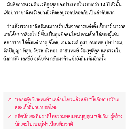
มันคือการหวนคืนเวทีสูงสุดของประเทศในรอบกว่า 14 ปี ดังนั้น
เสือป่าราชาจึงหวังอย่างยิ่งที่จะอยู่รอดปลอดภัยเป็นลำดับแรก
ว่าแล้วพวกเขาจึงเดิมหมากเร็ว เริ่มจากการแต่งตั้ง อั๊คบาร์ นาวาส
เฮดโค้ชชาวสิงคโปร์ ขึ้นเป็นกุนซือคนใหม่ ตามด้วยไล่สอยผู้เล่น
หลายราย ไล่ตั้งแต่ ทาคุ อิโตะ, เจนณรงค์ ภูผา, กนกพล ปุษปาคม,
จิตปัญญา ทิสุด, วัชระ บัวทอง, ศาสนพงษ์ วัฒยุชูติกูล และรวมไป
ถึงการดึง เลสลี่ย์ อะโบร์ห กลับมาค้าแข้งยังถิ่นเดิมอีกครั้ง
"เดอะตุ๊ก ปิยะพงษ์" เคลื่อนไหวแล้วหลัง "บิ๊กอ๊อด" เตรียม
สละเก้าอี้นายกบอลไทย
อดีตนักเตะทีมชาติไทยร่วมทดแทนบุญคุณ "เฮียกิม" ผู้สร้าง
นักเตะโนเนมสู่ทำเนียบทีมชาติ