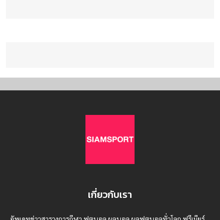
เกี่ยวกับเรา
อัพเดทข่าวสารวงการกีฬา ฟุตบอล ผลบอล ผลฟุตบอลทั่วโลก ฟรีเมียร์