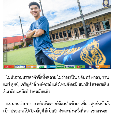
ไม่นับรวมบรรดาตัวจี๊ดทั้งหลาย ไม่ว่าจะเป็น บดินทร์ ผาลา, วาน
แดร์ ลุยซ์, เจริญศักดิ์ วงษ์กรณ์ แล้วไหนยังจะมี ชนาธิป สรงกระสิน
ธ์ มาอีก แค่นึกก็ปวดขมับแล้ว
แน่นอนว่าปราการหลังตัวกลางก็ต้องนำเข้ามาเพิ่ม - ศูนย์หน้าตัว
เป้า ประเภทโป้งปิดบัญชี ก็เป็นอีกตำแหน่งหนึ่งที่พวกเขาควรจะ