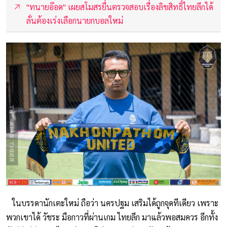
"ทนายอ๊อด" เผยสโมสรยื่นตรวจสอบเรื่องลิขสิทธิ์ไทยลีกได้
ลั่นต้องเร่งเลือกนายกบอลใหม่
ในบรรดานักเตะใหม่ ถือว่า นครปฐม เสริมได้ถูกจุดทีเดียว เพราะ
พวกเขาได้ วัชระ มือกาวที่ผ่านเกม ไทยลีก มาแล้วพอสมควร อีกทั้ง