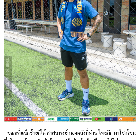
ขณะที่แบ็กซ้ายก็ได้ ศาสนพงษ์ กองหลังที่ผ่าน ไทยลีก มาโชกโชน