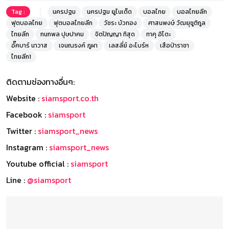
Tag :
นครปฐม
นครปฐม ยูไนเต็ด
บอลไทย
บอลไทยลีก
ฟุตบอลไทย
ฟุตบอลไทยลีก
วัชระ บัวทอง
ศาสนพงษ์ วัฒยุชูติกูล
ไทยลีก
กนกพล ปุษปาคม
จิตปัญญา ทิสุด
ทาคุ อิโตะ
อั๊คบาร์ นาวาส
เจนณรงค์ ภูผา
เลสลี่ย์ อะโบร์ห
เสือป่าราชา
ไทยลีก1
ติดตามช่องทางอื่นๆ:
Website :
siamsport.co.th
Facebook :
siamsport
Twitter :
siamsport_news
Instagram :
siamsport_news
Youtube official :
siamsport
Line :
@siamsport