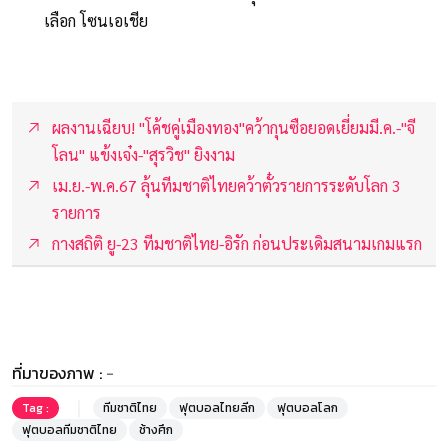
เลือก โซนเอเชีย
ผลงานเฉียบ! "โค้ชคู่เมืองทอง"คว้ากุนซือยอดเยี่ยมมี.ค.-"จี
โลน" แข้งเจ๋ง-"สุรวิช" ยิงงาม
เม.ย.-พ.ค.67 ลุ้นทีมชาติไทยคว้าตั๋วรายการระดับโลก 3
รายการ
กางสถิติ ยู-23 ทีมชาติไทย-อิรัก ก่อนประเดิมสนามเกมแรก
ที่มาของภาพ :
-
Tag :
ทีมชาติไทย
ฟุตบอลไทยลีก
ฟุตบอลโลก
ฟุตบอลทีมชาติไทย
ช้างศึก