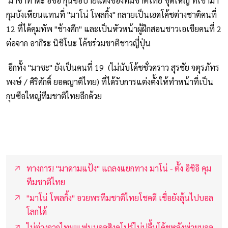
มาซาทาดะ อิชิอิ กุนซือป้ายแดงของทีมชาติไทย ชุดใหญ่ ที่เข้ามา
กุมบังเหียนแทนที่ "มาโน่ โพลกิ้ง" กลายเป็นเฮดโค้ชต่างชาติคนที่
12 ที่ได้คุมทัพ "ช้างศึก" และเป็นหัวหน้าผู้ฝึกสอนชาวเอเชียคนที่ 2
ต่อจาก อากิระ นิชิโนะ โค้ชร่วมชาติชาวญี่ปุ่น
อีกทั้ง "มาซะ" ยังเป็นคนที่ 19 (ไม่นับโค้ชชั่วคราว สุรชัย จตุรภัทร
พงษ์ / ศิริศักดิ์ ยอดญาติไทย) ที่ได้รับการแต่งตั้งให้ทำหน้าที่เป็น
กุนซือใหญ่ทีมชาติไทยอีกด้วย
ทางการ! "มาดามแป้ง" แถลงแยกทาง มาโน่ - ตั้ง อิชิอิ คุม
ทีมชาติไทย
"มาโน่ โพลกิ้ง" อวยพรทีมชาติไทยโชคดี เชื่อยังลุ้นไปบอล
โลกได้
ไม่ต่างจากไทย!แฟนบอลสิงคโปร์ไม่ปลื้มโค้ชหลังพ่ายบอล