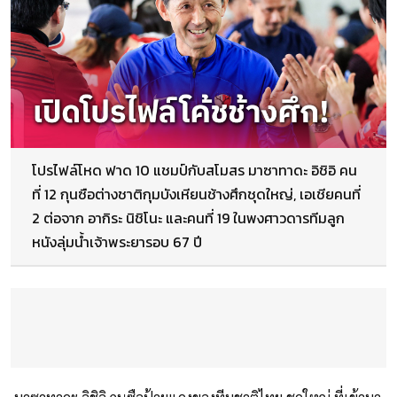
โปรไฟล์โหด ฟาด 10 แชมป์กับสโมสร มาซาทาดะ อิชิอิ คน
ที่ 12 กุนซือต่างชาติกุมบังเหียนช้างศึกชุดใหญ่, เอเชียคนที่
2 ต่อจาก อากิระ นิชิโนะ และคนที่ 19 ในพงศาวดารทีมลูก
หนังลุ่มน้ำเจ้าพระยารอบ 67 ปี