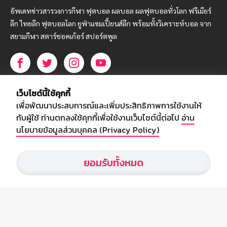
อัพเดทข่าวสารวงการกีฬา ฟุตบอล ผลบอล ผลฟุตบอลทั่วโลก ฟรีเมียร์
ลีก ไทยลีก ฟุตบอลโลก ยูฟ่าแซมเปี้ยนส์ลีก พร้อมทั้งวิเคราะห์บอล จาก
สยามกีฬา สตาร์ชอคเก้อร์ สปอร์ตพูล
บริษัท สยามสปอร์ต ซินติเคท จำกัด (มหาชน)
เว็บไซต์นี้ใช้คุกกี้
เลขที่ 66/26 - 29 ซอยรามอินทรา 40
เพื่อพัฒนาประสบการณ์และเพิ่มประสิทธิภาพการใช้งานให้
ถนนรามอินทรา แขวงนวลจันทร์
กับผู้ใช้ ท่านตกลงใช้คุกกี้เพื่อใช้งานเว็บไซต์นี้ต่อไป
อ่าน
เขตบึงกุ่ม กรุงเทพฯ 10230
นโยบายข้อมูลส่วนบุคคล (Privacy Policy)
โทร : 02-5088-000
ยอมรับทั้งหมด
อีเมล์ :
webmaster@siamsport.co.th
เว็บไซต์ : www.siamsport.co.th
© SIAMSPORT
Privacy