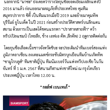
นอกจากนี้ "มาซะ" ยังเคยคว้ารางวัลกุนซือยอดเยี่ยมเจลีกแห่งปี
2016 มาแล้ว ก่อนออกมาผจญภัยที่ประเทศไทย คุมทีม
สมุทรปราการ ซิตี้ เป็นทีมแรกเมื่อปี 2019 และย้ายมาคุมทัพ
บุรีรัมย์ ยูไนเต็ด ในปี 2021 ก่อนสร้างประวัติศาสตร์บนลีกแดน
สยาม ด้วยการเป็นเฮดโค้ชคนแรกพา "ปราสาทสายฟ้า" คว้า
ทริปเปิลแชมป์ (ไทยลีก, ช้าง เอฟเอ คัพ ,ลีกคัพ) 2 ฤดูกาลติดต่อกัน
โดยกุนซือเลือดเนื้อชาวจังหวัดชิบะ จะประเดิมนำทีมเบอร์สองแห่ง
ภูมิภาคอาเซียน ลงเตะแมตช์กระชับมิตรบุกเยือนทีมบ้านเกิดทัพ
"ซามูไรบลูส์" ทีมชาติญี่ปุ่น ทีมนัมเบอร์วันแห่งทวีปเอเชีย ในวัน
จันทร์ ที่ 1 ม.ค. 2567 ที่สนามกีฬาแห่งชาติใหม่ ณ กรุงโตเกียว
ประเทศญี่ปุ่น เวลาไทย 12.00 น.
" กอล์ฟ เบนเทเก้ "