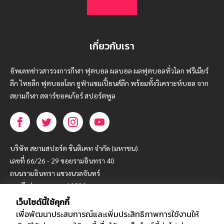
เกี่ยวกับเรา
อัพเดทข่าวสารวงการกีฬา ฟุตบอล ผลบอล ผลฟุตบอลทั่วโลก ฟรีเมียร์
ลีก ไทยลีก ฟุตบอลโลก ยูฟ่าแซมเปี้ยนส์ลีก พร้อมทั้งวิเคราะห์บอล จาก
สยามกีฬา สตาร์ชอคเก้อร์ สปอร์ตพูล
บริษัท สยามสปอร์ต ซินติเคท จำกัด (มหาชน)
เลขที่ 66/26 - 29 ซอยรามอินทรา 40
ถนนรามอินทรา แขวงนวลจันทร์
เขตบึงกุ่ม กรุงเทพฯ 10230
เว็บไซต์นี้ใช้คุกกี้
โทร : 02-5088-000
เพื่อพัฒนาประสบการณ์และเพิ่มประสิทธิภาพการใช้งานให้
อีเมล์ :
webmaster@siamsport.co.th