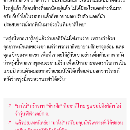
ดาวเตะวัย 25 ปี กล่าวว่า "มันเป็นแผนการเล่นที่ผมเล่นมาที่ซัปโป
โรอยู่แล้ว ก็ค่อนข้างที่จะถนัดอยู่แล้ว ไม่ได้มีอะไรแตกต่างกันมาก
ครับ ก็เข้าใจในระบบ แล้วก็พยายามจะปรับตัว และก็นำ
ประสบการณ์จากที่นั่นมาช่วยในทีมชาติไทย"
"พรุ่งนี้พวกเรารู้อยู่แล้วว่าเจออิรักไม่ใช่งานง่าย เพราะว่าด้วย
คุณภาพนักเตะของเขา แต่ว่าพวกเราก็พยายามศึกษาจุดอ่อน และ
จุดแข็งของพวกเขา เพื่อที่เราจะได้สู้กับเขาอย่างเต็มศักยภาพ หวัง
ว่าพรุ่งนี้พวกเราทุกคนจะผ่านอิรัก เพื่อเป้าหมายของเราในการเป็น
แชมป์ ส่วนตัวผมอยากคว้าแชมป์ให้ได้เพื่อแฟนบอลชาวไทย ก็
หวังว่าพรุ่งนี้พวกเรานะทำได้ครับ"
"มาโน่" กร้าวพา "ช้างศึก" ทีมชาติไทย ชูแชมป์คิงส์คัพ ไม่
ว้าวุ่นฟีฟ่าเดย์ต.ค.
แล้วปธ.เทคนิคล่ะ! "มาโน่" เตรียมคุยนักวิเคราะห์-โค้ชก่อน