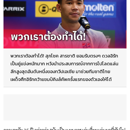
พวกเราต้องทำได้! สุภโชค สารชาติ ยอมรับตรงๆ ดวลอิรัก
เป็นคู่แข่งหนักมาก หวังนำประสบการณ์จากการไปโลดแล่น
ลีกสูงสุดอันดับหนึ่งของทวีปเอเชีย มาช่วยทีมชาติไทย
เผด็จศึกอิรักคว้าแชมป์คิงส์คัพครั้งแรกของตัวเองให้ได้