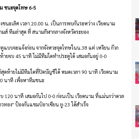
าม ชนะจุดโทษ 6-5
ชิงชนะเลิศ เวลา 20.00 น. เป็นการพบกันระหว่าง เวียดนาม
กมส์ ทีมล่าสุด ที่ สนามกีฬากลางจังหวัดระยอง
ระตูแบบจะแจ้งก่อน จากจังหวะจุดโทษในน.38 แต่ เหงียน ก๊วก
ดท้ายจบ 45 นาที ไม่มีทีมใดทำประตูได้ เสมอกันอยู่ 0-0
ุดท้ายไม่มีทีมใดที่ปิดบัญชีได้ หมดเวลา 90 นาที เวียดนาม
30 นาที เพื่อหาทีมชนะ
ยจบ 120 นาที เสมอกันไป 0-0 ก่อนเป็น เวียดนาม ที่แม่นกว่าดวล
าวทอง" ป้องกันแชมป์อาเซียน ยู-23 ได้สำเร็จ