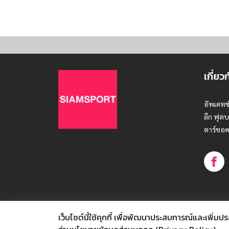
เกี่ยว
อัพเดทข
ลีก ฟุตบ
ตาร์ชอค
เว็บไซต์นี้ใช้คุกกี้
เพื่อพัฒนาประสบการณ์และเพิ่มประสิท
© SIAMSPORT