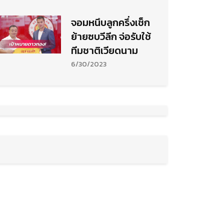
จอมหนึบลูกครึ่งเช็ก
ย้ายซบวีลีก จ่อรับใช้
ทีมชาติเวียดนาม
6/30/2023