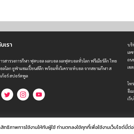
กับเรา
บริ
เลข
ถนน
่าวสารวงการกีฬา ฟุตบอล ผลบอล ผลฟุตบอลทั่วโลก ฟรีเมียร์ลีก ไทย
เขต
อลโลก ยูฟ่าแซมเปี้ยนส์ลีก พร้อมทั้งวิเคราะห์บอล จากสยามกีฬา ส
เก้อร์ สปอร์ตพูล
โทร
อีเม
เว็
ธิภาพการใช้งานให้กับผู้ใช้ ท่านตกลงใช้คุกกี้เพื่อใช้งานเว็บไซต์นี้ต่