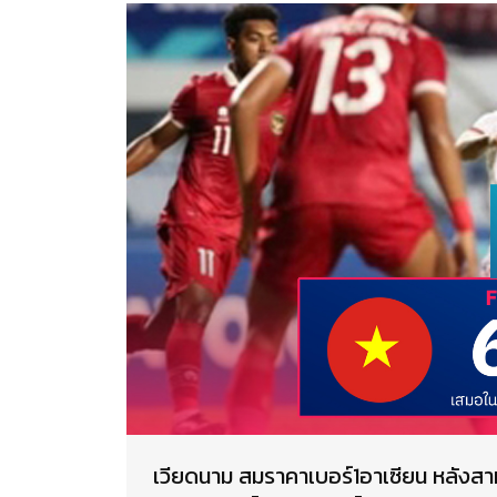
เวียดนาม สมราคาเบอร์1อาเซียน หลังสาม