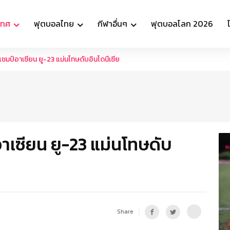
เทศ
ฟุตบอลไทย
กีฬาอื่นๆ
ฟุตบอลโลก 2026
แชมป์อาเซียน ยู-23 แม่นโทษดับอินโดนีเซีย
าเซียน ยู-23 แม่นโทษดับ
Share