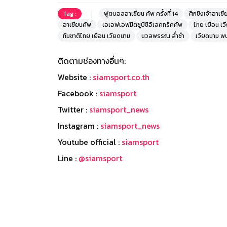
Tag :
ฟุตบอลอาเซียน คัพ ครั้งที่ 14
ศึกชิงเจ้าอาเซ
อาเซียนคัพ
เอเอฟเอฟมิตซูบิชิอิเลคทริคคัพ
ไทย เยือน เว
ทีมชาติไทย เยือน เวียดนาม
นวลพรรณ ล่ำซำ
เวียดนาม พ
ติดตามช่องทางอื่นๆ:
Website :
siamsport.co.th
Facebook :
siamsport
Twitter :
siamsport_news
Instagram :
siamsport_news
Youtube official :
siamsport
Line :
@siamsport