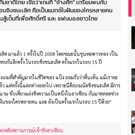
ชาติไทย เชื่อว่าเกมที่ "ช้างศึก" เตรียมพบกับ
รอบชิงชนะเลิศ ถือเป็นแมตช์ในฝันของใครหลายคน
มสู้เต็มที่เพื่อศักดิ์ศรี และ แฟนบอลชาวไทย
ิศ มาแล้ว 1 ครั้งในปี 2008 โดยขณะนั้นขุนพลดาวทอง เป็น
พบกันอีกครั้ง ในรอบชิงชนะเลิศ ครั้งแรกในรอบ 15 ปี
นึ่งเกมที่สำคัญมากในชีวิตของ แป้ง ยอมรับว่าตื่นเต้น แม้เราจะ
แล้ว แต่ครั้งนี้แตกต่างออกไป เพราะนี่คือเกมนัดชิงชนะเลิศ มีการ
ียดนาม ขับเคี่ยวแย่งชิงความเป็นหนึ่งในอาเซียน กันมาตลอดช่วง
ศ ในฝันของใครหลายคน และ ยังเป็นครั้งแรกในรอบ 15 ปีด้วย"
ทยพลิกสถานการณ์เข้าชิงอาเซียน