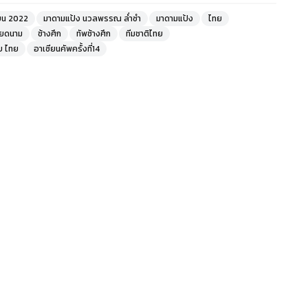
ียน 2022
มาดามแป้ง นวลพรรณ ล่ำซำ
มาดามแป้ง
ไทย
ียดนาม
ช้างศึก
ทัพช้างศึก
ทีมชาติไทย
บ ไทย
อาเซียนคัพครั้งที่14