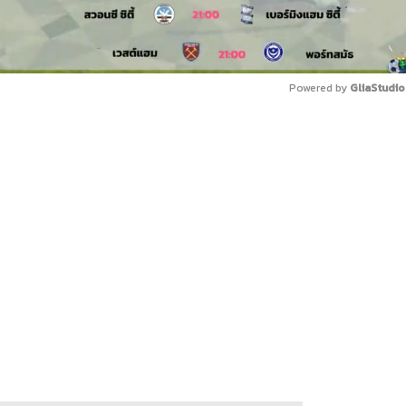
Powered by 
GliaStudio
Mute