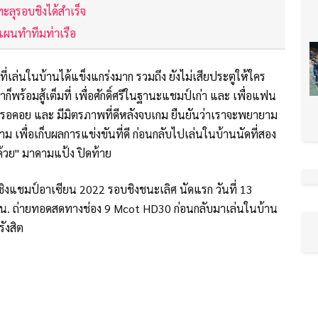
ลุรอบชิงได้สำเร็จ
ในแผนทำทีมท่าเรือ
มที่เล่นในบ้านได้แข็งแกร่งมาก รวมถึง ยังไม่เสียประตูให้ใคร
ก็พร้อมสู้เต็มที่ เพื่อศักดิ์ศรีในฐานะแชมป์เก่า และ เพื่อแฟน
การรอคอย และ มีมิตรภาพที่ดีหลังจบเกม ยืนยันว่าเราจะพยายาม
ม เพื่อเก็บผลการแข่งขันที่ดี ก่อนกลับไปเล่นในบ้านนัดที่สอง
ด้วย" มาดามแป้ง ปิดท้าย
ชิงแชมป์อาเซียน 2022 รอบชิงชนะเลิศ นัดแรก วันที่ 13
0 น. ถ่ายทอดสดทางช่อง 9 Mcot HD30 ก่อนกลับมาเล่นในบ้าน
ังสิต