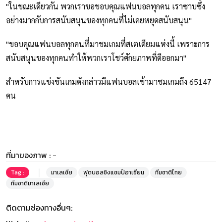
"ในขณะเดียวกัน พวกเราขอขอบคุณแฟนบอลทุกคน เราซาบซึ้ง
อย่างมากกับการสนับสนุนของทุกคนที่ไม่เคยหยุดสนับสนุน"
"ขอบคุณแฟนบอลทุกคนที่มาชมเกมที่สเตเดียมแห่งนี้ เพราะการ
สนับสนุนของทุกคนทำให้พวกเราโชว์ศักยภาพที่ดีออกมา"
สำหรับการแข่งขันเกมดังกล่าวมีแฟนบอลเข้ามาชมเกมถึง 65147
คน
ที่มาของภาพ :
-
Tag :
มาเลเซีย
ฟุตบอลชิงแชมป์อาเซียน
ทีมชาติไทย
ทีมชาติมาเลเซีย
ติดตามช่องทางอื่นๆ: