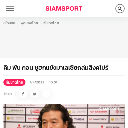
หน้าหลัก
ฟุตบอลไทย
ทีมชาติไทย
คิม พัน กอน ซูฮกแข้งมาเลเซียถล่มสิงคโปร์
ทีมชาติไทย
1/4/2023
10:01
Share