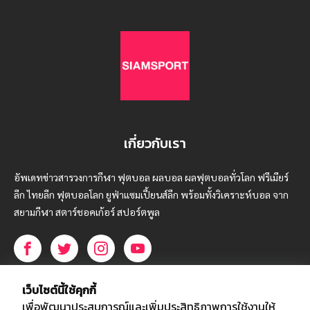
เกี่ยวกับเรา
อัพเดทข่าวสารวงการกีฬา ฟุตบอล ผลบอล ผลฟุตบอลทั่วโลก ฟรีเมียร์
ลีก ไทยลีก ฟุตบอลโลก ยูฟ่าแซมเปี้ยนส์ลีก พร้อมทั้งวิเคราะห์บอล จาก
สยามกีฬา สตาร์ชอคเก้อร์ สปอร์ตพูล
บริษัท สยามสปอร์ต ซินติเคท จำกัด (มหาชน)
เว็บไซต์นี้ใช้คุกกี้
เลขที่ 66/26 - 29 ซอยรามอินทรา 40
เพื่อพัฒนาประสบการณ์และเพิ่มประสิทธิภาพการใช้งานให้