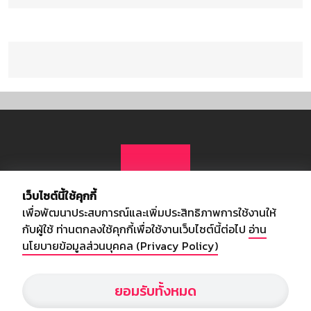
เว็บไซต์นี้ใช้คุกกี้
เพื่อพัฒนาประสบการณ์และเพิ่มประสิทธิภาพการใช้งานให้
กับผู้ใช้ ท่านตกลงใช้คุกกี้เพื่อใช้งานเว็บไซต์นี้ต่อไป
อ่าน
นโยบายข้อมูลส่วนบุคคล (Privacy Policy)
เกี่ยวกับเรา
ยอมรับทั้งหมด
อัพเดทข่าวสารวงการกีฬา ฟุตบอล ผลบอล ผลฟุตบอลทั่วโลก ฟรีเมียร์
ลีก ไทยลีก ฟุตบอลโลก ยูฟ่าแซมเปี้ยนส์ลีก พร้อมทั้งวิเคราะห์บอล จาก