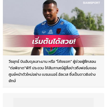
วีรยุทธ์ บินอับดุลเลาะมาน หรือ "โค้ชแขก" ผู้ช่วยผู้ฝึกสอน
"ต่อพิฆาต"พีที ประจวบ ให้สัมภาษณ์ผู้สื่อข่าวถึงฟอร์มของ
ศูนย์หน้าตัวใหม่อย่าง เบรนเนอร์ อัลเวส ซึ่งเป็นดาวยิงร่าง
ยักษ์