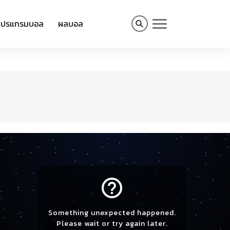
โปรแกรมบอล
ผลบอล
help_outline
Something unexpected happened.
Please wait or try again later.