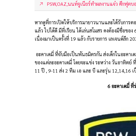
PSW,OAZ,นนท์จูเนียร์ทำผลงานแจ๋ว ศึกฟุตบอ
หากดูที่การเปิดให้บริการมายาวนานและได้รับการตอบ
แล้ว ไปได้ดี มีที่เรียน ได้เล่นสโมสร คงต้องมีชื่อของ 
เนื่องมาเป็นครั้งที่ 19 แล้ว กับรายการ เลเจนด์ลีก 2
อะคาเดมี่ ที่จับมือเป็นพันธมิตรกัน ส่งเด็กในอะคา
ของแต่ละอะคาเดมี่ โดยจะแข่ง ระหว่าง วันอาทิตย์ ที่
11 ปี , 9-11 ส่ง 2 ทีม เอ และ บี และรุ่น 12,14,16
6 อะคาเดมี่ ที่