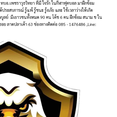
ง ทบอ.เพชราวุธวิทยา ที่มี ใจรัก ในกีฬาฟุตบอล มาฝึกซ้อม
ประสบการณ์ รู้แพ้ รู้ชนะ รู้อภัย และ ใช้เวลาว่างให้เกิด
ไพบูลย์ มีเยาวชนทั้งหมด 90 คน โค้ช 6 คน ฝึกซ้อม สนาม ช ใน
 ซอย ลาดปลาเค้า 63 ช่องทางติดต่อ 085 - 1476486 ,Line: