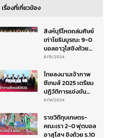
เรื่องที่เกี่ยวข้อง
สิงห์บุรีโหดถล่มศิษย์
เก่าโยธินบูรณะ 9-0
บอลอาวุโสชิงถ้วย
ร.10
6/15/2024
ไทยลงนามเจ้าภาพ
ซีเกมส์ 2025 เตรียม
ปฏิวัติการแข่งขัน
เทียบเคียงเอเชียน
6/14/2024
เกมส์
ราชวิถีทุบเกษตร-
คณะเรา 2-0 ฟุตบอล
อาสุโสฯ ชิงถ้วย ร.10