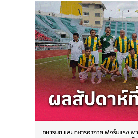
ทหารบก และ ทหารอากาศ ฟอร์มแรง พากั