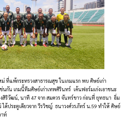
ใหม่ ที่แพ้กระทรวงสาธารณสุข ในเกมแรก พบ ศิษย์เก่า
เช่นกัน เกมนี้ทีมศิษย์เก่าเทพศิรินทร์ เค้นฟอร์มเก่งเอาชนะ
สิริวัฒน์, นาที 47 จาก สมควร จันทร์ขาว ก่อนที่ ยุทธนา อิ่ม
 ได้ประตูเดียวจาก วีรวิชญ์ ธนาวงศ์วรภัทร์ น.59 ทำให้ ศิษย์
อาท์