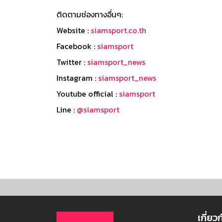
ติดตามช่องทางอื่นๆ:
Website :
siamsport.co.th
Facebook :
siamsport
Twitter :
siamsport_news
Instagram :
siamsport_news
Youtube official :
siamsport
Line :
@siamsport
เกี่ยว