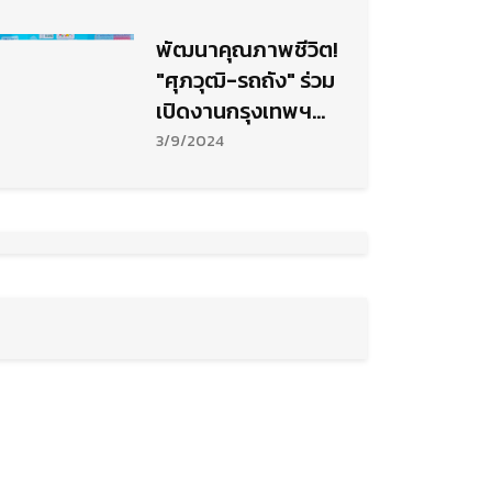
พัฒนาคุณภาพชีวิต!
"ศุภวุฒิ-รถถัง" ร่วม
เปิดงานกรุงเทพฯ
เมืองแห่งกีฬา
3/9/2024