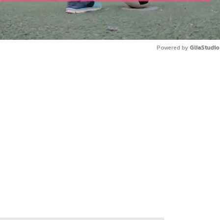
Powered by 
GliaStudio
Mute