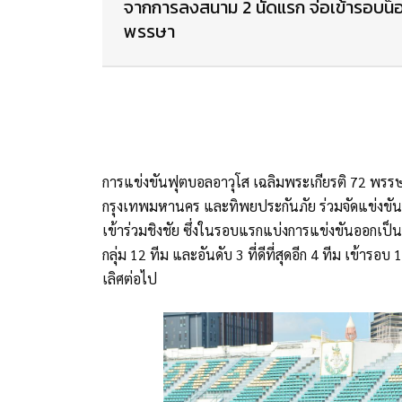
จากการลงสนาม 2 นัดแรก จ่อเข้ารอบน็อ
พรรษา
การแข่งขันฟุตบอลอาวุโส เฉลิมพระเกียรติ 72 พรร
กรุงเทพมหานคร และทิพยประกันภัย ร่วมจัดแข่งขันระหว
เข้าร่วมชิงชัย ซึ่งในรอบแรกแบ่งการแข่งขันออกเ
กลุ่ม 12 ทีม และอันดับ 3 ที่ดีที่สุดอีก 4 ทีม เข้
เลิศต่อไป