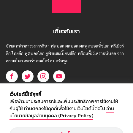
เกี่ยวกับเรา
อัพเดทข่าวสารวงการกีฬา ฟุตบอล ผลบอล ผลฟุตบอลทั่วโลก ฟรีเมียร์
ลีก ไทยลีก ฟุตบอลโลก ยูฟ่าแซมเปี้ยนส์ลีก พร้อมทั้งวิเคราะห์บอล จาก
สยามกีฬา สตาร์ชอคเก้อร์ สปอร์ตพูล
บริษัท สยามสปอร์ต ซินติเคท จำกัด (มหาชน)
เว็บไซต์นี้ใช้คุกกี้
เลขที่ 66/26 - 29 ซอยรามอินทรา 40
เพื่อพัฒนาประสบการณ์และเพิ่มประสิทธิภาพการใช้งานให้
ถนนรามอินทรา แขวงนวลจันทร์
กับผู้ใช้ ท่านตกลงใช้คุกกี้เพื่อใช้งานเว็บไซต์นี้ต่อไป
อ่าน
เขตบึงกุ่ม กรุงเทพฯ 10230
นโยบายข้อมูลส่วนบุคคล (Privacy Policy)
โทร : 02-5088-000