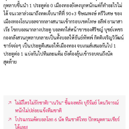
กุหลาบขึ้นนำ 1 ประตูต่อ 0 เมืองทองยังคงบุกหนักแต่ก็ทำอะไรไม่
ได้ จนเวลาล่วงมาถึงทดเจ็บนาทีที่ 90+3 ชิษณพงษ์ ตรีวิเศษ ของ
เมืองทองโยนบอลจากกลางสนามเข้ากรอบเขตโทษ อลีฟ ยามาสา
เร๊ะ โขกบอลมากลางประตู บอลตกใส่หน้าขาของศิริชญ์ บุชย์เพชร
กองกลังสวนกุหลาบกลายเป็นตั้งบอลให้ธันย์ทัพพ์ กิตติเจริญวิวัฒน์
ชาร์จจ่อๆ เป็นประตูตีเสมอให้เมืองทอง จบเกมส์เสมอกันไป 1
ประตูต่อ 1 แบ่งกันไปทีมละแต้ม ยังต้องลุ้นเข้ารอบจนถึงนัด
สุดท้าย
ไม่มีใครไม่รักชาติ! "เนวิน" ชี้แจงหลัง บุรีรัมย์ โดนวิจารณ์
หนักไม่ปล่อยแข้งทีมชาติ
โปรแกรมคัดบอลโลก 6 นัด ทีมชาติไทย ปักหมุดตามเชียร์
ได้เลย!