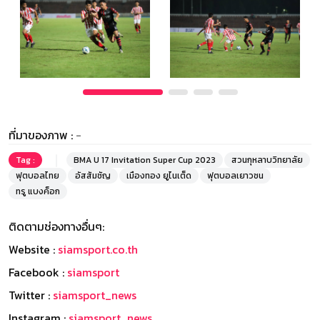
ที่มาของภาพ :
-
Tag :
BMA U 17 Invitation Super Cup 2023
สวนกุหลาบวิทยาลัย
ฟุตบอลไทย
อัสสัมชัญ
เมืองทอง ยูไนเต็ด
ฟุตบอลเยาวชน
ทรู แบงค็อก
ติดตามช่องทางอื่นๆ:
Website :
siamsport.co.th
Facebook :
siamsport
Twitter :
siamsport_news
Instagram :
siamsport_news