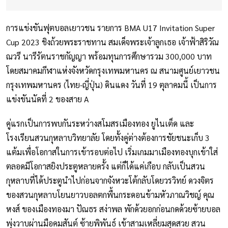
การแข่งขันฟุตบอลเยาวชน รายการ BMA U17 Invitation Super
Cup 2023 ชิงถ้วยพระราชทาน สมเด็จพระเจ้าลูกเธอ เจ้าฟ้าสิริวัณ
ณวรี นารีรัตนราชกัญญา พร้อมทุนการศึกษารวม 300,000 บาท
โดยสมาคมกีฬาแห่งจังหวัดกรุงเทพมหานคร ณ สนามศูนย์เยาวชน
กรุงเทพมหานคร (ไทย-ญี่ปุ่น) ดินแดง วันที่ 19 ตุลาคมนี้ เป็นการ
แข่งขันนัดที่ 2 ของสาย A
คู่แรกเป็นการพบกันระหว่างสโมสรเมืองทอง ยูไนเต็ด และ
โรงเรียนสวนกุหลาบวิทยาลัย โดยทั้งคู่ต่างต้องการชัยชนะเก็บ 3
แต้มเพื่อโอกาสในการเข้ารอบต่อไป เริ่มเกมมาเมืองทองบุกเข้าใส่
ตลอดมีโอกาสยิงประตูหลายครั้ง แต่ก็ได้แค่เกือบ กลับเป็นสวน
กุหลาบที่ได้ประตูนำไปก่อนจากจังหวะโต้กลับโดยวรวิทย์ ดวงจิตร
ของสวนกุหลาบโยนยาวบอลตกพื้นกระดอนข้ามหัวภาณวิชญ์ คุณ
หงส์ ของเมืองทองมา ปัณธร สง่าพล พักด้วยอกก่อนกดด้วยซ้ายบอล
พุ่งวาบผ่านมือคมสันต์ ซ้ายพิพันธ์ เข้าสามเหลี่ยมสุดสวย สวน