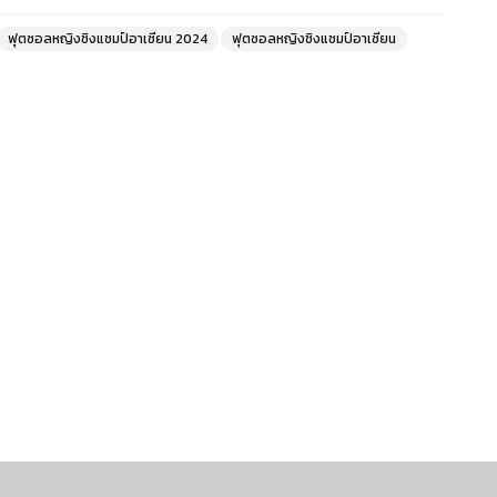
ฟุตซอลหญิงชิงแชมป์อาเซียน 2024
ฟุตซอลหญิงชิงแชมป์อาเซียน