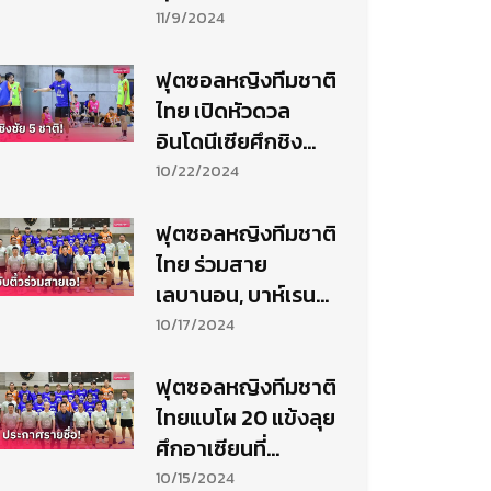
ศึกอาเซียน
11/9/2024
ฟุตซอลหญิงทีมชาติ
ไทย เปิดหัวดวล
อินโดนีเซียศึกชิง
แชมป์อาเซียน
10/22/2024
ฟุตซอลหญิงทีมชาติ
ไทย ร่วมสาย
เลบานอน, บาห์เรน
ศึกชิงแชมป์เอเชีย
10/17/2024
ฟุตซอลหญิงทีมชาติ
ไทยแบโผ 20 แข้งลุย
ศึกอาเซียนที่
ฟิลิปปินส์
10/15/2024