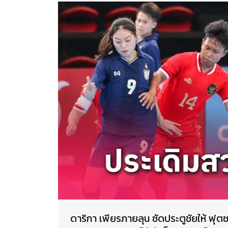
ดาริกา เพียรภายลุน ซัดประตูชัยให้ ฟุต