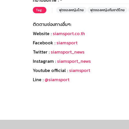
ที่มาของภาพ :
-
Tag :
ฟุตซอลหญิงไทย
ฟุตซอลหญิงทีมชาติไทย
ติดตามช่องทางอื่นๆ:
Website :
siamsport.co.th
Facebook :
siamsport
Twitter :
siamsport_news
Instagram :
siamsport_news
Youtube official :
siamsport
Line :
@siamsport