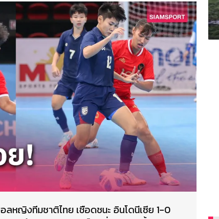
ซอลหญิงทีมชาติไทย เชือดชนะ อินโดนีเซีย 1-0