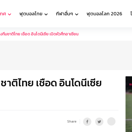
เทศ
ฟุตบอลไทย
กีฬาอื่นๆ
ฟุตบอลโลก 2026
มชาติไทย เชือด อินโดนีเซีย เปิดหัวศึกอาเซียน
ติไทย เชือด อินโดนีเซีย
Share