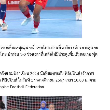
วะที่บอลชุลมุน หน้าเขตโทษ ก่อนที่ ดาริกา เพียรภายลุน จะ
ทย นำก่อน 1-0 ช่วงเวลาที่เหลือไม่มีประตูเพิ่มเติมจบเกม ฟุต
ิงแชมป์อาเซียน 2024 นัดที่สองพบกับ ฟิลิปปินส์ เจ้าภาพ
ศ ฟิลิปปินส์ ในวันที่ 17 พฤศจิกายน 2567 เวลา 18.00 น. ตาม
pine Football Federation