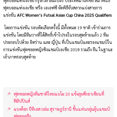
ฟุตบอลแห่งเอเชีย กรุงกัวลาลัมเปอร์ ประเทศมาเลเซีย สมาพันธ์
ฟุตบอลแห่งเอเชีย หรือ เอเอฟซี จัดพิธีจับสลากแบ่งสายการ
แข่งขัน
AFC Women’s Futsal Asian Cup China 2025 Qualifiers
โดยการแข่งขัน รอบคัดเลือกครั้งนี้ มีทั้งหมด 19 ชาติ เข้าร่วมการ
แข่งขัน โดยมีทีมวางที่ได้สิทธิ์เข้าไปรอในรอบสุดท้ายแล้ว 2 ทีม
ประกอบไปด้วย อิหร่าน และ ญี่ปุ่น ที่เป็นแชมป์และรองแชมป์ใน
การแข่งขันฟุตซอลหญิงชิงแชมป์เอเชีย 2018 รวมถึง จีน ในฐานะ
เจ้าภาพรอบสุดท้าย
ฟุตซอลหญิงทีมชาติไทยแบโผ 20 แข้งลุยศึกอาเซียนที่
ฟิลิปปินส์
แบงค็อก บีทีเอส ถล่ม สุราษฎร์ธานี ขึ้นแท่นกลุ่มลุ้นแชมป์
ฟุตซอลลีก