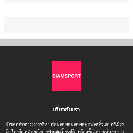
เกี่ยวกับเรา
อัพเดทข่าวสารวงการกีฬา ฟุตบอล ผลบอล ผลฟุตบอลทั่วโลก ฟรีเมียร์
ลีก ไทยลีก ฟุตบอลโลก ยูฟ่าแซมเปี้ยนส์ลีก พร้อมทั้งวิเคราะห์บอล จาก