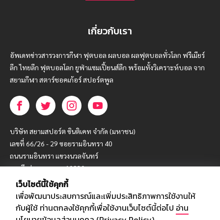
เกี่ยวกับเรา
อัพเดทข่าวสารวงการกีฬา ฟุตบอล ผลบอล ผลฟุตบอลทั่วโลก ฟรีเมียร์
ลีก ไทยลีก ฟุตบอลโลก ยูฟ่าแซมเปี้ยนส์ลีก พร้อมทั้งวิเคราะห์บอล จาก
สยามกีฬา สตาร์ชอคเก้อร์ สปอร์ตพูล
บริษัท สยามสปอร์ต ซินติเคท จำกัด (มหาชน)
เลขที่ 66/26 - 29 ซอยรามอินทรา 40
ถนนรามอินทรา แขวงนวลจันทร์
เขตบึงกุ่ม กรุงเทพฯ 10230
เว็บไซต์นี้ใช้คุกกี้
โทร : 02-5088-000
เพื่อพัฒนาประสบการณ์และเพิ่มประสิทธิภาพการใช้งานให้
อีเมล์ :
webmaster@siamsport.co.th
กับผู้ใช้ ท่านตกลงใช้คุกกี้เพื่อใช้งานเว็บไซต์นี้ต่อไป
อ่าน
เว็บไซต์ : www.siamsport.co.th
นโยบายข้อมูลส่วนบุคคล (Privacy Policy)