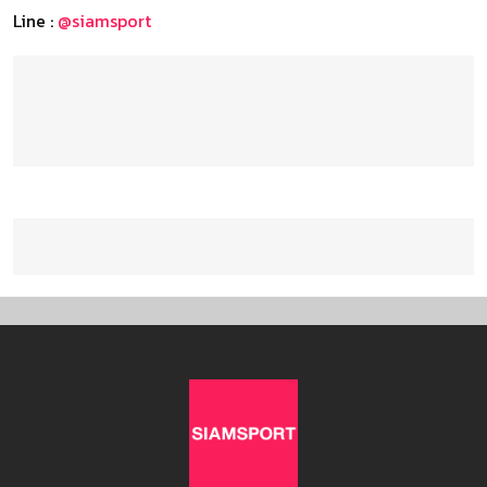
Line :
@siamsport