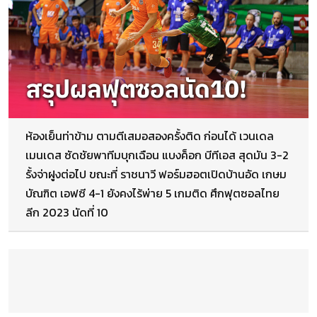
ห้องเย็นท่าข้าม ตามตีเสมอสองครั้งติด ก่อนได้ เวนเดล
เมนเดส ซัดชัยพาทีมบุกเฉือน แบงค็อก บีทีเอส สุดมัน 3-2
รั้งจ่าฝูงต่อไป ขณะที่ ราชนาวี ฟอร์มฮอตเปิดบ้านอัด เกษม
บัณฑิต เอฟซี 4-1 ยังคงไร้พ่าย 5 เกมติด ศึกฟุตซอลไทย
ลีก 2023 นัดที่ 10