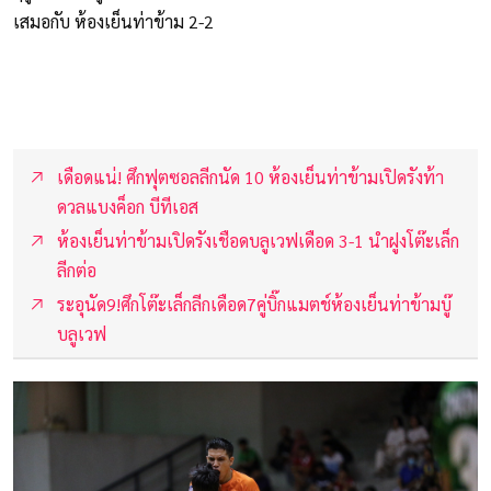
เสมอกับ ห้องเย็นท่าข้าม 2-2
เดือดแน่! ศึกฟุตซอลลีกนัด 10 ห้องเย็นท่าข้ามเปิดรังท้า
ดวลแบงค็อก บีทีเอส
ห้องเย็นท่าข้ามเปิดรังเชือดบลูเวฟเดือด 3-1 นำฝูงโต๊ะเล็ก
ลีกต่อ
ระอุนัด9!ศึกโต๊ะเล็กลีกเดือด7คู่บิ๊กแมตช์ห้องเย็นท่าข้ามบู๊
บลูเวฟ