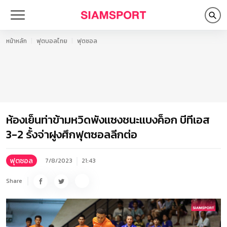
หน้าหลัก
ฟุตบอลไทย
ฟุตซอล
ห้องเย็นท่าข้ามหวิดพังแซงชนะแบงค็อก บีทีเอส
3-2 รั้งจ่าฝูงศึกฟุตซอลลีกต่อ
ฟุตซอล
7/8/2023
21:43
Share