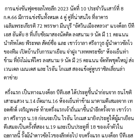
การแข่งขันฟุตซอลไทยลีก 2023 นัดที่ 10 ประจำวันเสาร์ที่ 8
ก.ค.66 มีการแข่งขันทั้งหมด 4 คู่ คู่ที่น่าสนใจ ที่อาคาร
เฉลิมพระเกียรติ 72 พรรษา มีนบุรี "อัศวินเมืองหลวง" แบงค็อก บีที
เอส อันดับ 8 ที่เก็บชัยมาสองนัดติด ลงสนาม 9 นัด มี 11 คะแนน
นำทัพโดย พีระพล สัตย์ซื่อ และ เชาว์วาลา ศรีอาวุธ ผู้นำดาวซัลโว
ของทีม เปิดบ้านรับการมาเยือน จ่าฝูง "เทพพระชัย" ห้องเย็นท่า
ข้าม ที่ยังไม่แพ้ใคร ลงสนาม 9 นัด มี 25 คะแนน จัดทัพชุดใหญ่ ส่ง
เวนเดล เมนเดส และ ไรอัน โกเมส สองแข้งคู่หูบราซิลเลี่ยนล่า
ตาข่าย
ครึ่งแรก เป็นทางแบงค็อก บีทีเอส ได้ประตูขึ้นนำก่อนจาก ธนโชติ
เสาะแสวง น.14 ถัดมาน.16 ห้องเย็นท่าข้าม มาตามตีเสมอจาก เท
อดศักดิ์ เจริญพงษ์ ท้ายครึ่งแรกเจ้าถิ่นมาขึ้นนำอีกครั้งจาก เชาว์วา
ลา ศรีอาวุธ น.18 ก่อนจะเป็น ไรอัน โกเมส มายิงประตูให้ผู้มาเยือน
ตีเสมอเป็นครั้งที่สอง น.19 และเป็นประตูที่ 18 ของเจ้าตัวใน
ฤดูกาลนี้ รั้งผู้นำดาวซัลโวของลีกต่อไป จบครึ่งแรก แบงค็อก บีทีเอส