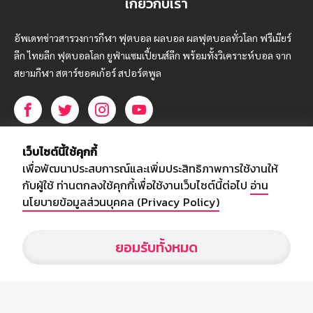
เกี่ยวกับเรา
อัพเดทข่าวสารวงการกีฬา ฟุตบอล ผลบอล ผลฟุตบอลทั่วโลก ฟรีเมียร์
ลีก ไทยลีก ฟุตบอลโลก ยูฟ่าแซมเปี้ยนส์ลีก พร้อมทั้งวิเคราะห์บอล จาก
สยามกีฬา สตาร์ชอคเก้อร์ สปอร์ตพูล
บริษัท สยามสปอร์ต ซินติเคท จำกัด (มหาชน)
เว็บไซต์นี้ใช้คุกกี้
เลขที่ 66/26 - 29 ซอยรามอินทรา 40
เพื่อพัฒนาประสบการณ์และเพิ่มประสิทธิภาพการใช้งานให้
ถนนรามอินทรา แขวงนวลจันทร์
กับผู้ใช้ ท่านตกลงใช้คุกกี้เพื่อใช้งานเว็บไซต์นี้ต่อไป
อ่าน
เขตบึงกุ่ม กรุงเทพฯ 10230
นโยบายข้อมูลส่วนบุคคล (Privacy Policy)
โทร : 02-5088-000
ยอมรับทั้งหมด
อีเมล์ :
webmaster@siamsport.co.th
เว็บไซต์ : www.siamsport.co.th