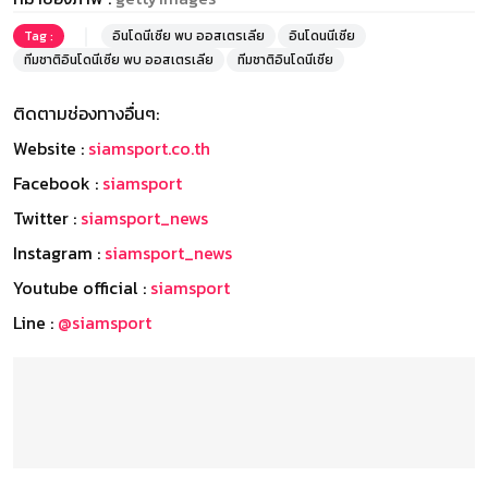
Tag :
อินโดนีเซีย พบ ออสเตรเลีย
อินโดนนีเซีย
ทีมชาติอินโดนีเซีย พบ ออสเตรเลีย
ทีมชาติอินโดนีเชีย
ติดตามช่องทางอื่นๆ:
Website :
siamsport.co.th
Facebook :
siamsport
Twitter :
siamsport_news
Instagram :
siamsport_news
Youtube official :
siamsport
Line :
@siamsport