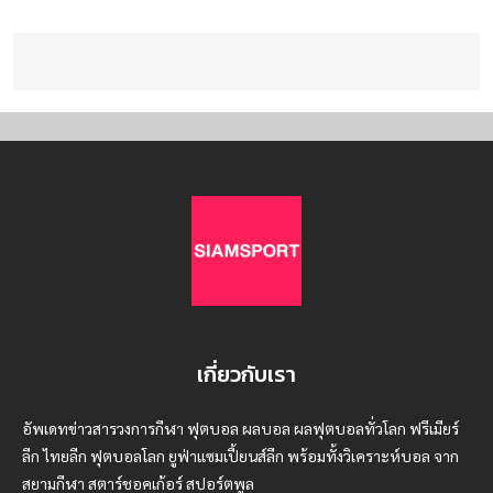
เกี่ยวกับเรา
อัพเดทข่าวสารวงการกีฬา ฟุตบอล ผลบอล ผลฟุตบอลทั่วโลก ฟรีเมียร์
ลีก ไทยลีก ฟุตบอลโลก ยูฟ่าแซมเปี้ยนส์ลีก พร้อมทั้งวิเคราะห์บอล จาก
สยามกีฬา สตาร์ชอคเก้อร์ สปอร์ตพูล