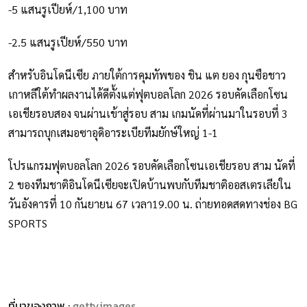
-5 แสนรูเปียห์/1,100 บาท
-2.5 แสนรูเปียห์/550 บาท
สำหรับอินโดนีเซีย ภายใต้การคุมทัพของ ชิน แต ยอง กุนซือชาว
เกาหลีใต้ทำผลงานได้ดีตั้งแต่ฟุตบอลโลก 2026 รอบคัดเลือกโซน
เอเชียรอบสอง จนผ่านเข้าสู่รอบ สาม เกมนัดที่ผ่านมาในรอบที่ 3
สามารถบุกเสมอซาอุดิอาระเบียทีมยักษ์ใหญ่ 1-1
โปรแกรมฟุตบอลโลก 2026 รอบคัดเลือกโซนเอเชียรอบ สาม นัดที่
2 ของทีมชาติอินโดนีเซียจะเปิดบ้านพบกับทีมชาติออสเตรเลียใน
วันอังคารที่ 10 กันยายน 67 เวลา19.00 น. ถ่ายทอดสดทางช่อง BG
SPORTS
ที่มาของภาพ :
gettyimages