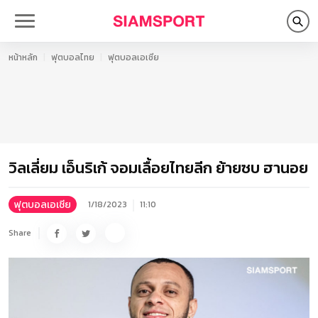
หน้าหลัก
ฟุตบอลไทย
ฟุตบอลเอเชีย
วิลเลี่ยม เอ็นริเก้ จอมเลื้อยไทยลีก ย้ายซบ ฮานอย
ฟุตบอลเอเชีย
1/18/2023
11:10
Share