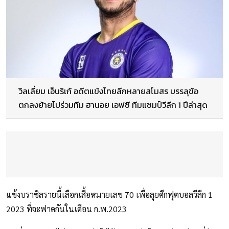
วิลเลี่ยม เอ็นริเก้ อดีตแข้งไทยลีกหลายสโมสร บรรลุข้อ
ตกลงย้ายไปร่วมทีม ฮานอย เอฟซี ทีมแชมป์วีลีก 1 ปีล่าสุด
แข้งบราซิลรายนี้เลือกเสื้อหมายเลข 70 เพื่อลุยศึกฟุตบอลวีลีก 1
2023 ที่จะฟาดกันในเดือน ก.พ.2023