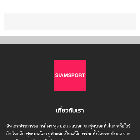
เกี่ยวกับเรา
อัพเดทข่าวสารวงการกีฬา ฟุตบอล ผลบอล ผลฟุตบอลทั่วโลก ฟรีเมียร์
ลีก ไทยลีก ฟุตบอลโลก ยูฟ่าแซมเปี้ยนส์ลีก พร้อมทั้งวิเคราะห์บอล จาก