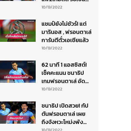
ช่วงยากลำบาก
10/13/2022
แชมป์ยังไม่ชัวร์! แต่
มารินอส , ฟรอนตาเล่
การันตีตั๋วเอเชียแล้ว
10/13/2022
62 นาที 1 แอสซิสต์!
เช็คคะแนน ชนาธิป
เกมฟรอนตาเล่ อัด
เกียวโต
10/13/2022
ชนาธิป เปิดสวย! กัป
ตันฟรอนตาเล่ เผย
ถึงจังหวะโหม่งพัง
ประตูใส่ เกียวโต
10/13/2022