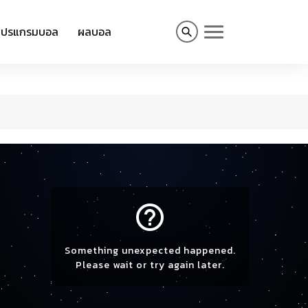
โปรแกรมบอล
ผลบอล
help_outline
Something unexpected happened.
Please wait or try again later.