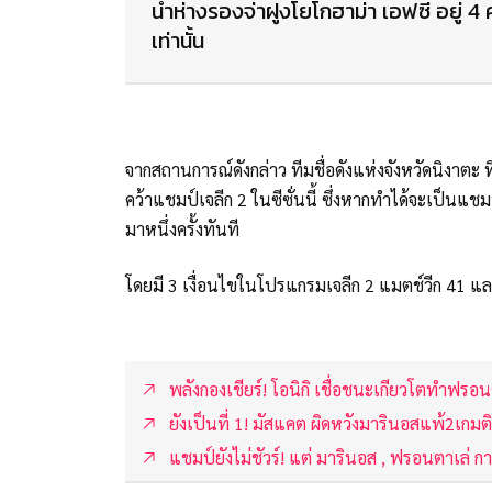
นำห่างรองจ่าฝูงโยโกฮาม่า เอฟซี อยู่ 
เท่านั้น
จากสถานการณ์ดังกล่าว ทีมชื่อดังแห่งจังหวัดนิงาตะ ที
คว้าแชมป์เจลีก 2 ในซีซั่นนี้ ซึ่งหากทำได้จะเป็นแชม
มาหนึ่งครั้งทันที
โดยมี 3 เงื่อนไขในโปรแกรมเจลีก 2 แมตช์วีก 41 และ
พลังกองเชียร์! โอนิกิ เชื่อชนะเกียวโตทำฟรอนต
ยังเป็นที่ 1! มัสแคต ผิดหวังมารินอสแพ้2เกม
แชมป์ยังไม่ชัวร์! แต่ มารินอส , ฟรอนตาเล่ การ