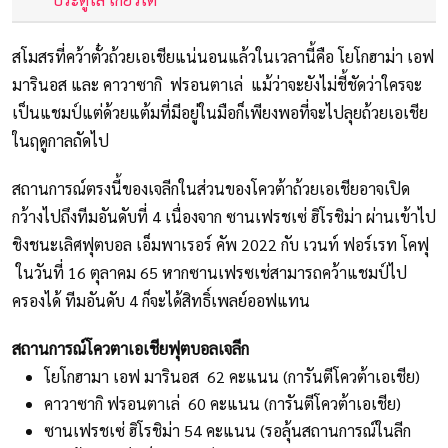
สโมสรที่คว้าตั๋วถ้วยเอเชียแน่นอนแล้วในเวลานี้คือ โยโกฮาม่า เอฟ
มารินอส และ คาวาซากิ ฟรอนตาเล่ แม้ว่าจะยังไม่ชี้ชัดว่าใครจะ
เป็นแชมป์แต่ด้วยแต้มที่มีอยู่ในมือก็เพียงพอที่จะไปลุยถ้วยเอเชีย
ในฤดูกาลถัดไป
สถานการณ์ตรงนี้ของเจลีกในส่วนของโควต้าถ้วยเอเชียอาจเปิด
กว้างไปถึงทีมอันดับที่ 4 เนื่องจาก ซานเฟรชเซ่ ฮิโรชิม่า ผ่านเข้าไป
ชิงชนะเลิศฟุตบอล เอ็มพาเรอร์ คัพ 2022 กับ เวนท์ ฟอร์เรท โคฟุ
ในวันที่ 16 ตุลาคม 65 หากซานเฟรซเช่สามารถคว้าแชมป์ไป
ครองได้ ทีมอันดับ 4 ก็จะได้สิทธิ์เพลย์ออฟแทน
สถานการณ์โควตาเอเชียฟุตบอลเจลีก
โยโกฮามา เอฟ มารินอส 62 คะแนน (การันตีโควต้าเอเชีย)
คาวาซากิ ฟรอนตาเล่ 60 คะแนน (การันตีโควต้าเอเชีย)
ซานเฟรชเซ่ ฮิโรชิม่า 54 คะแนน (รอลุ้นสถานการณ์ในลีก