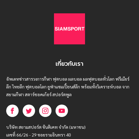
เกี่ยวกับเรา
อัพเดทข่าวสารวงการกีฬา ฟุตบอล ผลบอล ผลฟุตบอลทั่วโลก ฟรีเมียร์
ลีก ไทยลีก ฟุตบอลโลก ยูฟ่าแซมเปี้ยนส์ลีก พร้อมทั้งวิเคราะห์บอล จาก
สยามกีฬา สตาร์ชอคเก้อร์ สปอร์ตพูล
บริษัท สยามสปอร์ต ซินติเคท จำกัด (มหาชน)
เลขที่ 66/26 - 29 ซอยรามอินทรา 40