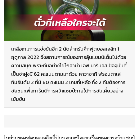
เหลือเกมการแข่งขันอีก 2 นัดสำหรับศึกฟุตบอลเจลีก 1
ฤดูกาล 2022 ซึ่งสถานการณ์ของการลุ้นแชมป์เต็มไปด้วย
ความสนุกเพราะทีมอย่างโยโกฮาม่า เอฟ มารินอส ปัจจุบันที่
เป็นจ่าฝูงมี 62 คะแนนตามมาด้วย คาวาซากิ ฟรอนตาเล่
ทีมอันดับ 2 ที่มี 60 คะแนน 2 เกมที่เหลือ ทั้ง 2 ทีมต้องการ
ชัยชนะเพื่อการันตีการคว้าแชมป์ภายใต้การขับเคี่ยวอย่าง
เข้มข้น
ในส่วนของฟุตบอลเจลีกญี่ปุ่นนอกเหนือจากเรื่องของการคว้าแชมป์