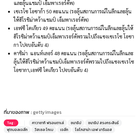
และลุ้นแชมป์ เอ็มพาเรอร์คัพ)
เซเรโซ โอซาก้า 50 คะแนน (รอลุ้นสถานการณ์ในลีกและลุ้น
ให้ฮิโรชิม่าคว้าแชมป์ เอ็มพาเรอร์คัพ)
เอฟซี โตเกียว 49 คะแนน (รอลุ้นสถานการณ์ในลีกและลุ้นให้
ฮิโรชิม่าคว้าแชมป์เอ็มพาเรอร์คัพรวมไปถึงแซงเซเรโซ โอซา
กา ไปจบอันดับ 4)
คาชิม่า แอนท์เลอร์ 48 คะแนน (รอลุ้นสถานการณ์ในลีกและ
ลุ้นให้ฮิโรชิม่าคว้าแชมป์เอ็มพาเรอร์คัพรวมไปถึงแซงเซเรโซ
โอซากา,เอฟซี โตเกียว ไปจบอันดับ 4)
ที่มาของภาพ :
gettyimages
Tag :
คาวาซากิ ฟรอนตาเล่
ชนาธิป
ชนาธิป สรงกระสินธ์
ฟุตบอลเจลีก
วิสเซล โกเบ
เจลีก
โยโกฮาม่า เอฟ มารินอส