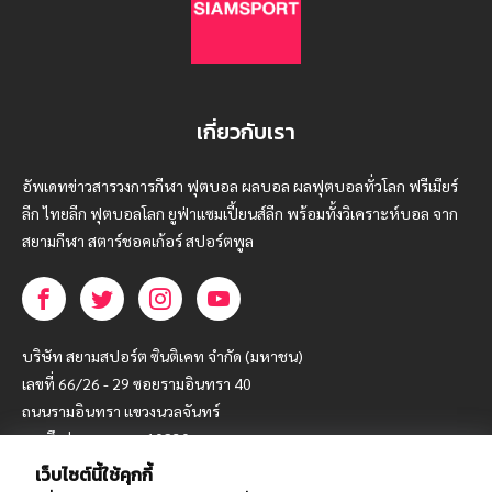
เกี่ยวกับเรา
อัพเดทข่าวสารวงการกีฬา ฟุตบอล ผลบอล ผลฟุตบอลทั่วโลก ฟรีเมียร์
ลีก ไทยลีก ฟุตบอลโลก ยูฟ่าแซมเปี้ยนส์ลีก พร้อมทั้งวิเคราะห์บอล จาก
สยามกีฬา สตาร์ชอคเก้อร์ สปอร์ตพูล
บริษัท สยามสปอร์ต ซินติเคท จำกัด (มหาชน)
เลขที่ 66/26 - 29 ซอยรามอินทรา 40
ถนนรามอินทรา แขวงนวลจันทร์
เขตบึงกุ่ม กรุงเทพฯ 10230
เว็บไซต์นี้ใช้คุกกี้
โทร : 02-5088-000