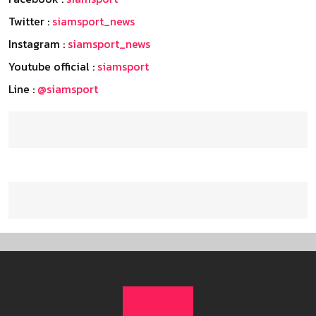
Twitter :
siamsport_news
Instagram :
siamsport_news
Youtube official :
siamsport
Line :
@siamsport