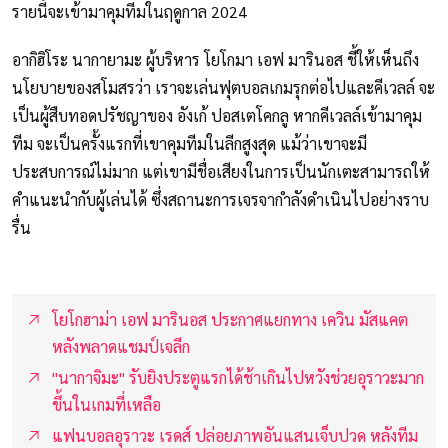
รายนี้จะเข้ามาคุมทีมในฤดูกาล 2024
อากิฮิโระ นากายามะ ผู้บริหาร โยโกมา เอฟ มารินอส ชี้ให้เห็นถึง
นโยบายของสโมสรว่า เราจะเล่นฟุตบอลเกมรุกต่อไปและคีเวลล์ จะ
เป็นผู้สืบทอดปรัชญาของ อังเก้ ปอสเตโคกลู หากคีเวลล์เข้ามาคุม
ทีม จะเป็นครั้งแรกที่เขาคุมทีมในลีกสูงสุด แม้ว่าเขาจะมี
ประสบการณ์ไม่มาก แต่เขามีชื่อเสียงในการเป็นนักเตะสามารถให้
คำแนะนำกับผู้เล่นได้ ซึ่งสถานะการเจรจากำลังดำเนินไปอย่างราบ
รื่น
โยโกฮาม่า เอฟ มารินอส ประกาศแยกทาง เควิน มัสแคต
หลังพลาดแชมป์เจลีก
"นากาจิมะ" รับยิงประตูแรกได้ช้าเกินไปหวังช่วยอุราวะมาก
ขึ้นในเกมที่เหลือ
แฟนบอลอุราวะ เรดส์ ปล่อยภาพอันแสนเจ็บปวด หลังทีม