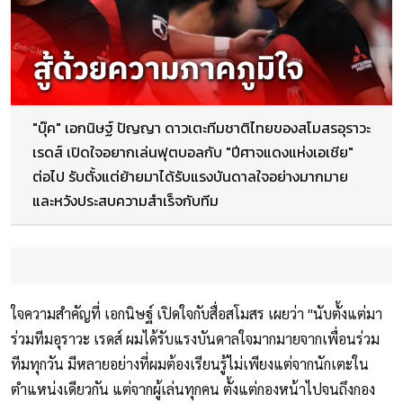
"บุ๊ค" เอกนิษฐ์ ปัญญา ดาวเตะทีมชาติไทยของสโมสรอุราวะ
เรดส์ เปิดใจอยากเล่นฟุตบอลกับ "ปีศาจแดงแห่งเอเชีย"
ต่อไป รับตั้งแต่ย้ายมาได้รับแรงบันดาลใจอย่างมากมาย
และหวังประสบความสำเร็จกับทีม
ใจความสำคัญที่ เอกนิษฐ์ เปิดใจกับสื่อสโมสร เผยว่า "นับตั้งแต่มา
ร่วมทีมอุราวะ เรดส์ ผมได้รับแรงบันดาลใจมากมายจากเพื่อนร่วม
ทีมทุกวัน มีหลายอย่างที่ผมต้องเรียนรู้ไม่เพียงแต่จากนักเตะใน
ตำแหน่งเดียวกัน แต่จากผู้เล่นทุกคน ตั้งแต่กองหน้าไปจนถึงกอง