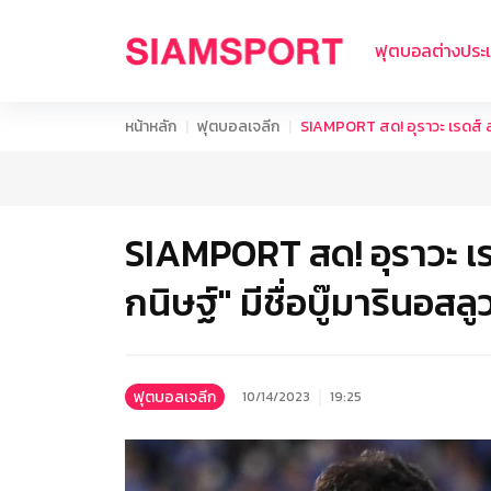
ฟุตบอลต่างประ
หน้าหลัก
ฟุตบอลเจลีก
SIAMPORT สด! อุราวะ เรดส์ ส่งช
SIAMPORT สด! อุราวะ เรด
กนิษฐ์" มีชื่อบู๊มารินอสล
ฟุตบอลเจลีก
10/14/2023
19:25