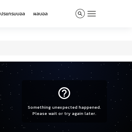
โปรแกรมบอล
ผลบอล
help_outline
Something unexpected happened.
Please wait or try again later.