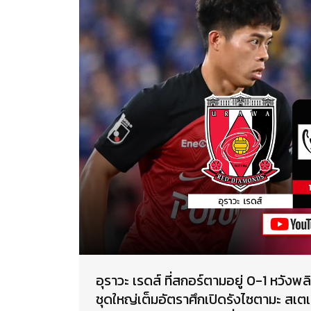
อุราวะ เรดส์ ที่สกอร์ตามอยู่ 0-1 หวังพ
ชุดใหญ่เต็มอัตราศึกเปิดรังไซตามะ สเต