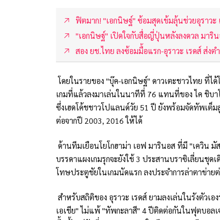
ฟิตมาก! "เอกนิษฐ์" ซ้อมสุดเข้มลุ้นช่วยอุราว
"เอกนิษฐ์" เปิดใจกับสื่อญี่ปุ่นหลังลงดวล มาริ
สอง ยช.ไทย ลงซ้อมมื้อแรก-อุราวะ เรดส์ ส่งต
โดยในรายของ "บุ๊ค-เอกนิษฐ์" ดาวเตะชาวไทย ที่ไ
เกมที่แล้วลงมาเล่นในนาทีที่ 76 แทนที่ของ ไค ชิบาโต
ซึ่งเฮดโค้ชชาวโปแลนด์วัย 51 ปี ยังพร้อมจัดทัพเต็มสู
ต่อจากปี 2003, 2016 ให้ได้
ด้านทีมเยือนโยโกฮาม่า เอฟ มารินอส ที่มี "เควิน 
บรรดาแผงเกมรุกจะยังใช้ 3 ประสานบราซิเลี่ยนชุดเดิม
โทษประตูชัยในเกมนัดแรก ลงประจำการล่าตาข่ายต่
สำหรับสถิติของ อุราวะ เรดส์ ยามลงเล่นในรังตัวเอ
เอเชีย" ไม่แพ้ "ทัพกะลาสี" 4 ปีติดต่อกันในฟุตบอลเจ