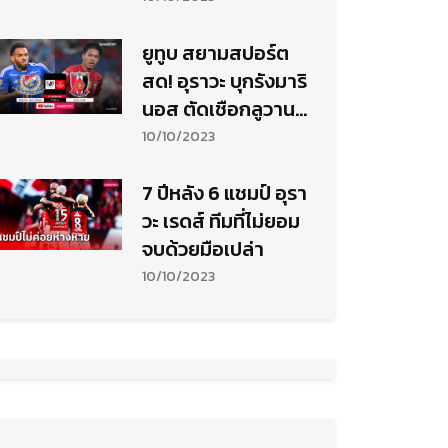
ยูทูบ สยามสปอร์ต
สด! อุราวะ บุกรังมาริ
นอส ตัดเชือกลูวาน
คัพนัดแรกลุ้น "บุ๊ค-
10/10/2023
เอกนิษฐ์" ลงบู๊
7 ปีหลัง 6 แชมป์ อุรา
วะ เรดส์ ทีมที่ไม่ยอม
จบด้วยมือเปล่า
10/10/2023