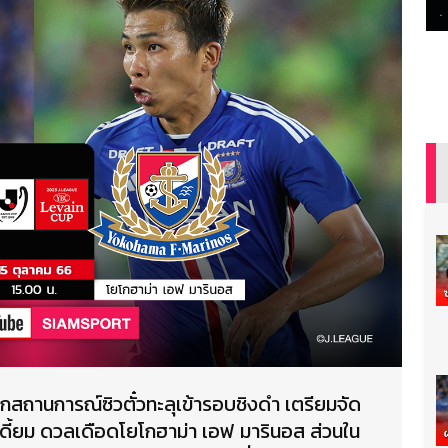
ลิกสถานการณ์ซิวตั๋วทะลุเข้ารอบชิงดำ เตรียมจัด
เดี้ยม ดวลเดือดโยโกฮาม่า เอฟ มารินอส ส่วนใน