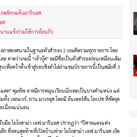
ะ เรดส์ลบแค้นมารินอส
นอส
ำนานแข้งร่วมให้การต้อนรับ
ด้โอกาสลงสนามในฐานะตัวสำรอง 2 เกมติดรวมทุกรายการ โดย
ะ คาดว่าเกมนี้ "เจ้าบุ๊ค" จะมีชื่อเป็นตัวสำรองก่อนเหมือนเดิม
บเพื่อคว้าตั๋วเข้าสู่รอบชิงดำไล่ล่าแชมป์รายการนี้เป็นสมัยที่ 3
มัสแคต" คุมทัพ อาจมีการหมุนเวียนนักเตะเป็นบางตำแหน่ง แต่
ทั้ง เอลแบร์, ยาน มาเธอุส โดยมี อันเดอร์สัน โลเปซ ที่ซัดจุด
อเนื่องแน่นอน
งรับมือ โยโกฮาม่า เอฟ มารินอส ปรากฏว่า "ปีศาจแดงแห่ง
ลีก ซึ่งหนสุดท้ายที่เปิดบ้านพ่าย โยโกฮาม่า เอฟ มารินอส เกิด