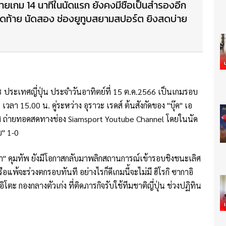
้ายเกม 14 นาทีในนัดแรก ยังคงมีชื่อเป็นสำรองอีก
สุดท้าย นัดสอง ช่องยูทูบสยามสปอร์ต ยิงสดบ่าย
3 ประเทศญี่ปุ่น ประจำวันอาทิตย์ที่ 15 ต.ค.2566 เป็นเกมรอบ
ลา 15.00 น. คู่ระหว่าง อุราวะ เรดส์ ต้นสังกัดของ "บุ๊ค" เอ
อส ถ่ายทอดสดทางช่อง Siamsport Youtube Channel โดยในนัด
ย" 1-0
์ซ่า" คุมทัพ ยังมีโอกาสกลับมาพลิกสถานการณ์เข้ารอบชิงชนะเลิศ
แพ้จะร่วงตกรอบทันที อย่างไรก็ดีเกมนี้จะไม่มี ฮิโรกิ ซากาอิ
ิโตะ กองกลางตัวเก่ง ที่ติดภารกิจรับใช้ทีมชาติญี่ปุ่น ช่วงปฏิทิน