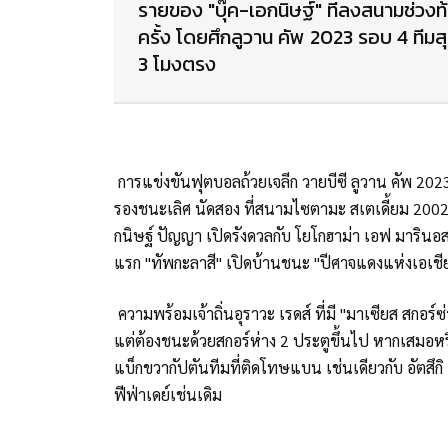
รายของ "บุ๊ค-เอกนิษฐ์" ที่ลงสนามช่วงท
ครั้ง โดยศึกลูวาน คัพ 2023 รอบ 4 ทีม
3 โมงตรง
การแข่งขันฟุตบอลถ้วยเจลีก วายบีซี ลูวาน คัพ 202
รองชนะเลิศ นัดสอง ที่สนามไซตามะ สเตเดี้ยม 2002 เว
กนิษฐ์ ปัญญา เปิดรังดวลกับ โยโกฮาม่า เอฟ มาริน
แรก "ทัพกะลาสี" เปิดบ้านชนะ "ปีศาจแดงแห่งเอเชี
ความพร้อมเจ้าถิ่นอุราวะ เรดส์ ที่มี "มาเซียส สกอร
แต่ต้องชนะด้วยสกอร์ห่าง 2 ประตูขึ้นไป หากเสมอหรือ
แบ็กขวากัปตันทีมที่ติดโทษแบน เช่นเดียวกับ อัตสึกิ อ
ฟีฟ่าเดย์เช่นเดิม