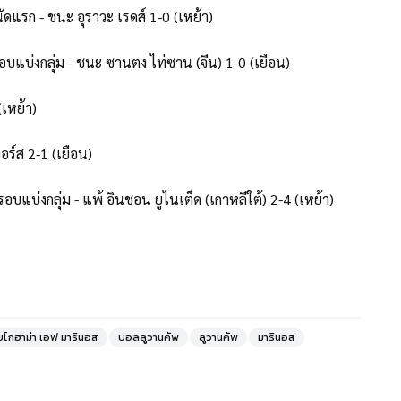
ัดแรก - ชนะ อุราวะ เรดส์ 1-0 (เหย้า)
รอบแบ่งกลุ่ม - ชนะ ซานตง ไท่ซาน (จีน) 1-0 (เยือน)
(เหย้า)
อร์ส 2-1 (เยือน)
อบแบ่งกลุ่ม - แพ้ อินชอน ยูไนเต็ด (เกาหลีใต้) 2-4 (เหย้า)
ยโกฮาม่า เอฟ มารินอส
บอลลูวานคัพ
ลูวานคัพ
มารินอส