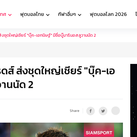
เทศ
ฟุตบอลไทย
กีฬาอื่นๆ
ฟุตบอลโลก 2026
ุดใหญ่เชียร์ "บุ๊ค-เอกนิษฐ์" มีชื่อบู๊มารินอสลูวานนัด 2
ส์ ส่งชุดใหญ่เชียร์ "บุ๊ค-เอ
ูวานนัด 2
Share