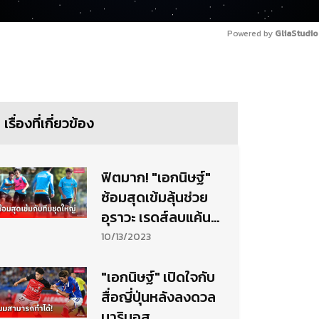
Powered by 
GliaStudio
เรื่องที่เกี่ยวข้อง
ฟิตมาก! "เอกนิษฐ์"
ซ้อมสุดเข้มลุ้นช่วย
อุราวะ เรดส์ลบแค้น
มารินอส
10/13/2023
"เอกนิษฐ์" เปิดใจกับ
สื่อญี่ปุ่นหลังลงดวล
มารินอส