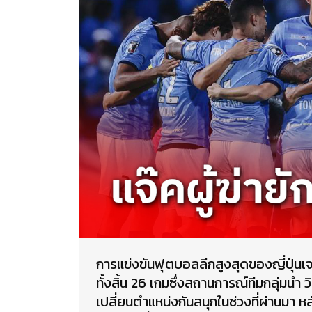
การแข่งขันฟุตบอลลีกสูงสุดของญี่ปุ่นเจ
ทั้งสิ้น 26 เกมซึ่งสถานการณ์ทีมกลุ่มนำ
เปลี่ยนตำแหน่งกันสนุกในช่วงที่ผ่านมา หล