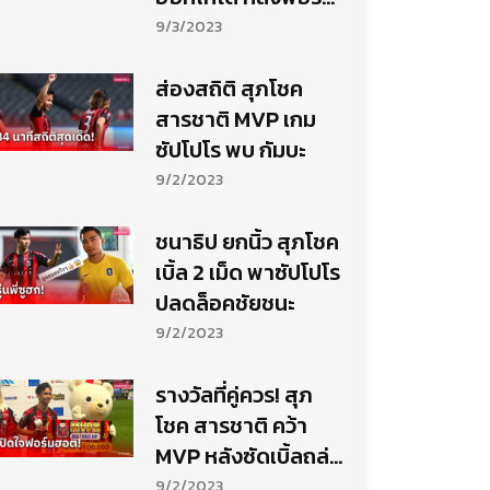
โหดเกมถล่มกัมบะ
9/3/2023
ส่องสถิติ สุภโชค
สารชาติ MVP เกม
ซัปโปโร พบ กัมบะ
9/2/2023
ชนาธิป ยกนิ้ว สุภโชค
เบิ้ล 2 เม็ด พาซัปโปโร
ปลดล็อคชัยชนะ
9/2/2023
รางวัลที่คู่ควร! สุภ
โชค สารชาติ คว้า
MVP หลังซัดเบิ้ลถล่ม
กัมบะ
9/2/2023