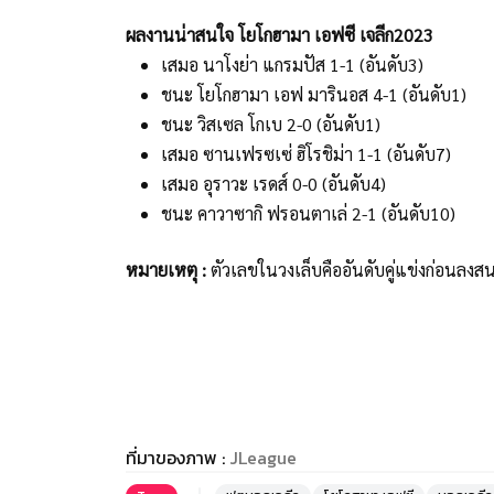
ผลงานน่าสนใจ โยโกฮามา เอฟซี เจลีก2023
เสมอ นาโงย่า แกรมปัส 1-1 (อันดับ3)
ชนะ โยโกฮามา เอฟ มารินอส 4-1 (อันดับ1)
ชนะ วิสเซล โกเบ 2-0 (อันดับ1)
เสมอ ซานเฟรซเซ่ ฮิโรชิม่า 1-1 (อันดับ7)
เสมอ อุราวะ เรดส์ 0-0 (อันดับ4)
ชนะ คาวาซากิ ฟรอนตาเล่ 2-1 (อันดับ10)
หมายเหตุ :
ตัวเลขในวงเล็บคืออันดับคู่แข่งก่อนลงส
ที่มาของภาพ :
JLeague