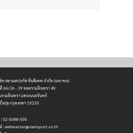
ษัท สยามสปอร์ต ซินติเคท จำกัด (มหาชน)
ที่ 66/26 - 29 ซอยรามอินทรา 40
รามอินทรา แขวงนวลจันทร์
บึงกุ่ม กรุงเทพฯ 10230
 : 02-5088-000
ล์ :
webmaster@siamsport.co.th