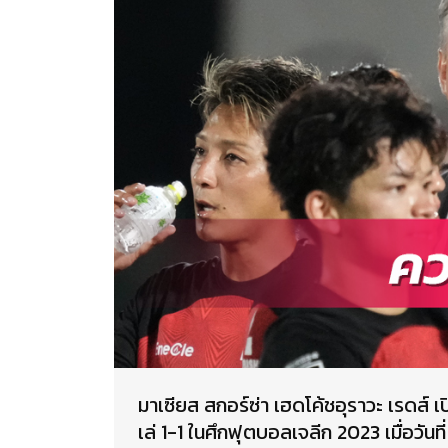
มาเซียส สกอร์ซ่า เฮดโค้ชอุราวะ เรดส์
เล่ 1-1 ในศึกฟุตบอลเจลีก 2023 เมื่อวันที่