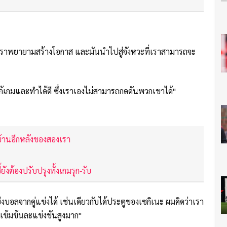
ก เราพยายามสร้างโอกาส และมันนำไปสู่จังหวะที่เราสามารถจะ
แก้เกมและทำได้ดี ซึ่งเราเองไม่สามารถกดดันพวกเขาได้"
บ้านอีกหลังของสองเรา
ังต้องปรับปรุงทั้งเกมรุก-รับ
งบอลจากคู่แข่งได้ เช่นเดียวกับได้ประตูของเซกิเนะ ผมคิดว่าเรา
ี่เข้มข้นละแข่งขันสูงมาก"