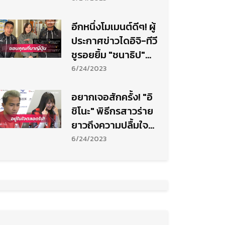
อีกหนึ่งโมเมนต์ดีๆ! ผู้
ประกาศข่าวไดอิจิ-ทีวี
ชูรอยยิ้ม "ชนาธิป"
ทำคนหลงใหล
6/24/2023
อยากเจอสักครั้ง! "อิ
ชิโนะ" พิธีกรสาวร่าย
ยาวถึงความปลื้มใจที่
มีต่อ "ชนาธิป"
6/24/2023