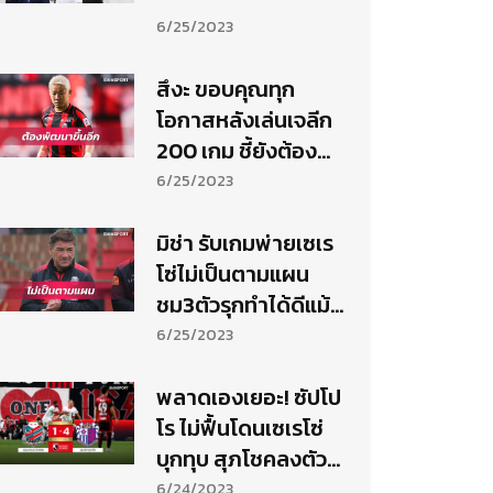
6/25/2023
สึงะ ขอบคุณทุก
โอกาสหลังเล่นเจลีก
200 เกม ชี้ยังต้อง
ปรับปรุงทั้งเกมรุก-
6/25/2023
รับ
มิช่า รับเกมพ่ายเซเร
โซ่ไม่เป็นตามแผน
ชม3ตัวรุกทำได้ดีแม้
ยิงไม่ได้
6/25/2023
พลาดเองเยอะ! ซัปโป
โร ไม่ฟื้นโดนเซเรโซ่
บุกทุบ สุภโชคลงตัว
จริง
6/24/2023