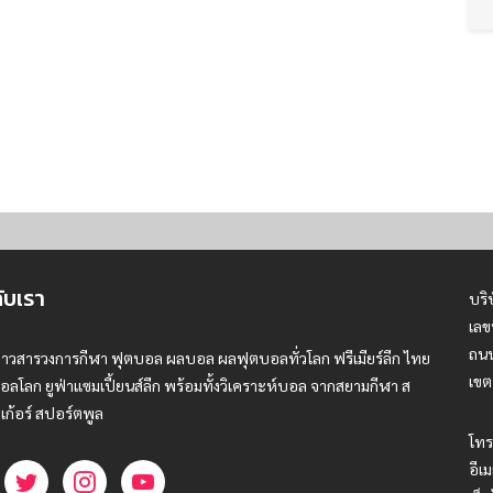
กับเรา
บริ
เลข
ถนน
่าวสารวงการกีฬา ฟุตบอล ผลบอล ผลฟุตบอลทั่วโลก ฟรีเมียร์ลีก ไทย
เขต
อลโลก ยูฟ่าแซมเปี้ยนส์ลีก พร้อมทั้งวิเคราะห์บอล จากสยามกีฬา ส
เก้อร์ สปอร์ตพูล
โทร
อีเม