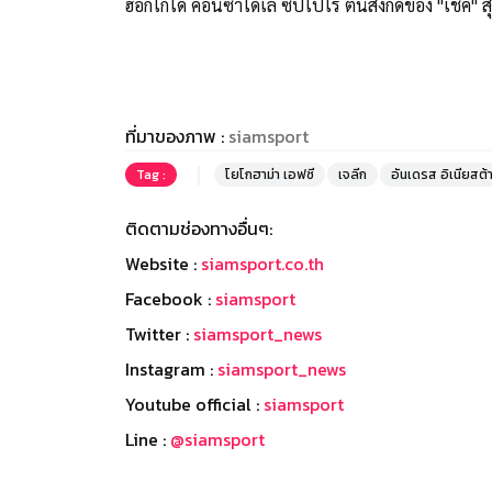
ฮอกไกโด คอนซาโดเล่ ซัปโปโร ต้นสังกัดของ "เช็ค" ส
ที่มาของภาพ :
siamsport
Tag :
โยโกฮาม่า เอฟซี
เจลีก
อันเดรส อิเนียสต้
ติดตามช่องทางอื่นๆ:
Website :
siamsport.co.th
Facebook :
siamsport
Twitter :
siamsport_news
Instagram :
siamsport_news
Youtube official :
siamsport
Line :
@siamsport