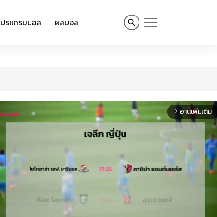
โปรแกรมบอล
ผลบอล
อ่านเพิ่มเติม
arrow_forward_ios