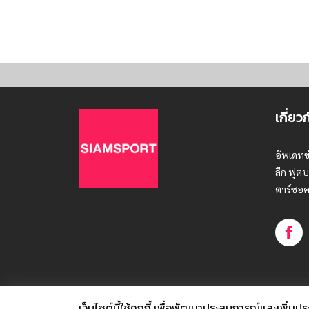
เกี่ยว
อัพเดทข
ลีก ฟุตบ
ตาร์ชอค
เว็บไซต์นี้ใช้คุกกี้
เพื่อพัฒนาประสบการณ์และเพิ่มประสิท