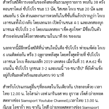
สำหรับสถิติการเจอกันของทั้งสองทีมรวมทุกรายการ พบกัน 38 ครั้ง
คอนซาโดเล่ ซัปโปโร ชนะ 13 นัด, วิสเซล โกเบ ชนะ 20 นัด และ
เสมอกัน 5 นัด ส่วนผลงานการดวลกันในซีซั่นที่แล้วปรากฏว่า โกเบ
เอาชนะทั้งไป-กลับ โดยเลกแรก เปิดบ้านชนะ 4-1 และเลกสองบุก
มาชนะ ซัปโปโร 2-0 โดยเกมเลกสอง "เช็ค-สุภโชค" มีชื่อเป็นตัว
สำรองก่อนจะได้โอกาสลงสนามในนาที 86 ของเกม
นอกจากนี้มีอีกหนึ่งสถิติที่น่าสนใจนั่นคือ ซัปโปโร พ่ายแพ้ต่อ โกเบ
6 เกมติดต่อกัน หรือ 3 ฤดูกาลหลังสุด โดยครั้งสุดท้ายที่ ซัปโปโร
เอาชนะ โกเบ คือเกมเจลีก 2019 เลกสอง เมื่อวันที่ 31 ส.ค.62 ซึ่ง
เกมนั้น ซัปโปโร บุกชนะ 3-2 และเกมนี้ "เจ-ชนาธิป" ที่ยังค้าแข้ง
อยู่กับทีมลงตัวจริงและเล่นครบ 90 นาที
สำหรับโปรแกรมคู่อื่นๆที่ลงเตะในวันเดียวกัน ประกอบด้วย เวลา
ไทย 12.00 น. โยโฮาม่า เอฟ มารินอส พบ อุราวะ เร้ดส์ (ถ่ายทอด
สดทางช่อง Siamsport Youtube Channel),เวลาไทย 13.00 น.
กัมบะ โอซาก้า พบ ซากัน โทสึ (ถ่ายทอดสดทางช่อง Siamsport