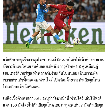
แม้เสียประตูเร็วจากจุดโทษ...เจมส์ มิลเนอร์ เก๋าไม่เข้าท่า กางแขน
บังการยิงเลยโดนแฮนด์บอล แต่หลังจากจุดโทษ 1-0 ดูเหมือนคู่
เซนเตอร์ลิเวอร์พูล ทำพลาดกันง่ายเกินไปหน่อย เป็นความผิด
พลาดส่วนตัวทั้งสองคน ฟานไดจ์ เปิดก่อนด้วยการทำเสียจุดโทษ
ไปเหยียบเท้า โอซิมเฮน
เหลือเชื่อตัวเลขจากopta ระบุว่าก่อนหน้านี้ ฟานไดจ์ เล่นให้หงส์
แดง 150 นัดโดยไม่ทำเสียจุดโทษเลย ล่าสุดลงเล่น 7 นัดทำเสียจุด