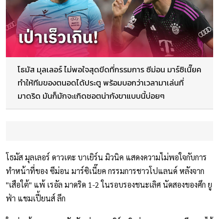
โธมัส มุลเลอร์ ไม่พอใจสุดขีดที่กรรมการ ซีม่อน มาร์ซิเนี๊ยค
ทำให้ทีมของตนอดได้ประตู พร้อมบอกว่าเวลามาเล่นที่
มาดริด มันก็มักจะเกิดชอตน่ากังขาแบบนี้บ่อยๆ
โธมัส มุลเลอร์ ดาวเตะ บาเยิร์น มิวนิค แสดงความไม่พอใจกับการ
ทำหน้าที่ของ ซีม่อน มาร์ซิเนี๊ยค กรรมการชาวโปแลนด์ หลังจาก
"เสือใต้" แพ้ เรอัล มาดริด 1-2 ในรอบรองชนะเลิศ นัดสองของศึก ยู
ฟ่า แชมเปี้ยนส์ ลีก