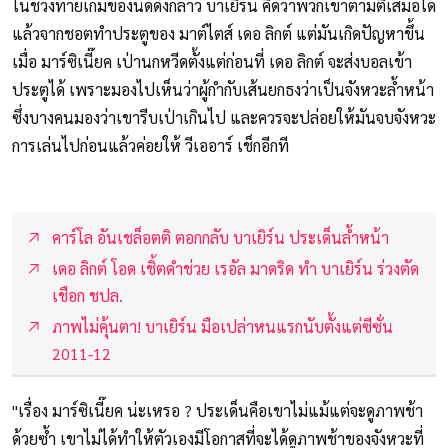
ในช่วงท้ายเกมของนัดดังกล่าว บาเยิร์น คิดว่าพวกเขาตามตีเสมอได้
แล้วจากชอตทำประตูของ มาต์ไตส์ เดอ ลิกต์ แต่มันเกิดปัญหาขึ้น
เมื่อ มาร์ซิเนี๊ยค เป่านกหวีดตั้งแต่ก่อนที่ เดอ ลิกต์ จะส่งบอลเข้า
ประตูได้ เพราะมองไปเห็นว่าผู้กำกับเส้นยกธงว่าเป็นจังหวะล้ำหน้า
ซึ่งบางคนมองว่าเขารีบเป่าเกินไป และควรจะปล่อยให้มันจบจังหวะ
การเล่นไปก่อนแล้วค่อยให้ วีเออาร์ เช็กอีกที
คาร์โล อันเชล็อตติ ตอกกลับ บาเยิร์น ประเด็นล้ำหน้า
เดอ ลิกต์ โอด เชิ้ตดำช่วย เรอัล มาดริด ทำ บาเยิร์น ร่วงตัด
เชือก ชปล.
ภาพไม่คุ้นตา! บาเยิร์น มือเปล่าหนแรกนับตั้งแต่ซีซั่น
2011-12
"เรื่อง มาร์ซิเนี๊ยค น่ะเหรอ ? ประเด็นคือเขาไม่แม้แต่จะดูภาพช้า
ด้วยซ้ำ เขาไม่ได้ทำให้ตัวเองมีโอกาสที่จะได้ดูภาพช้าของจังหวะที่