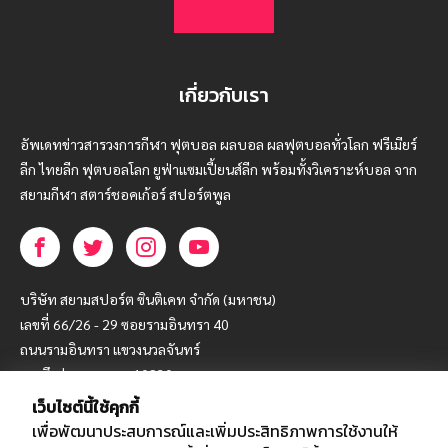
เกี่ยวกับเรา
อัพเดทข่าวสารวงการกีฬา ฟุตบอล ผลบอล ผลฟุตบอลทั่วโลก ฟรีเมียร์
ลีก ไทยลีก ฟุตบอลโลก ยูฟ่าแซมเปี้ยนส์ลีก พร้อมทั้งวิเคราะห์บอล จาก
สยามกีฬา สตาร์ชอคเก้อร์ สปอร์ตพูล
บริษัท สยามสปอร์ต ซินติเคท จำกัด (มหาชน)
เลขที่ 66/26 - 29 ซอยรามอินทรา 40
ถนนรามอินทรา แขวงนวลจันทร์
เขตบึงกุ่ม กรุงเทพฯ 10230
เว็บไซต์นี้ใช้คุกกี้
โทร : 02-5088-000
เพื่อพัฒนาประสบการณ์และเพิ่มประสิทธิภาพการใช้งานให้
อีเมล์ :
webmaster@siamsport.co.th