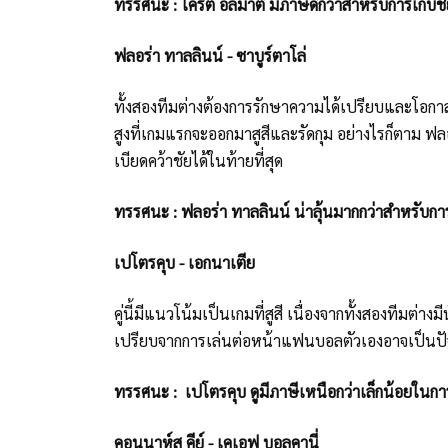
ทรรศนะ : ไครัต อัลมาตี้ มีภาษีดีกว่าสำหรับการเก็
ฟลอร่า ทาลลินน์ - ซาบูร์ตาโล่
ทั้งสองทีมต่างต้องการรักษาความได้เปรียบและโอกาสล
สูงที่เกมแรกจะออกมาสูสีและรัดกุม อย่างไรก็ตาม ฟลอ
เบียดคว้าชัยได้ในท้ายที่สุด
ทรรศนะ : ฟลอร่า ทาลลินน์ น่าลุ้นมากกว่าสำหรับก
เปโตรคุบ - เอกนาเตีย
คู่นี้มีแนวโน้มเป็นเกมที่สูสี เนื่องจากทั้งสองทีม
เปรียบจากการเล่นต่อหน้าแฟนบอลตัวเองอาจเป็นปัจจั
ทรรศนะ : เปโตรคุบ ดูมีภาษีเหนือกว่าเล็กน้อยในการ
คอนนาห์ส คีย์ - เคเอฟ บอลคานี่