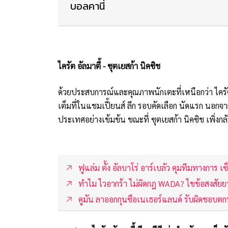
บอลคานี่
ไครัต อัลมาตี้ - ซุตเยสก้า นิคซิช
ด้วยประสบการณ์และคุณภาพนักเตะที่เหนือกว่า ไครัต
เต็มที่ในแชมเปี้ยนส์ ลีก รอบคัดเลือก นัดแรก นอกจ
ประเทศอย่างเข้มข้น ขณะที่ ซุตเยสก้า นิคซิช เพิ่
ฟูแล่ม ตั้ง อัลบาโร่ อาร์เบลัว คุมทีมทางการ เ
ทำไม ไวอากร้า ไม่ผิดกฎ WADA? ไขข้อสงสัยยาช
คูมัน ลาออกกุนซือเนเธอร์แลนด์ รับผิดชอบ