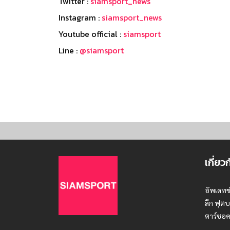
Twitter :
siamsport_news
Instagram :
siamsport_news
Youtube official :
siamsport
Line :
@siamsport
เกี่ยว
อัพเดทข
ลีก ฟุตบ
ตาร์ชอค