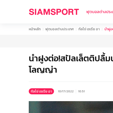
ฟุตบอลต่างประ
หน้าหลัก
ฟุตบอลต่างประเทศ
กัลโช่ เซเรีย อา
นำฝูง
นำฝูงต่อ!สปัลเล็ตติปลื้ม
โลญญ่า
กัลโช่ เซเรีย อา
10/17/2022
10:51