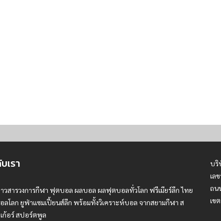
กับเรา
บริ
เลข
ถนน
่าวสารวงการกีฬา ฟุตบอล ผลบอล ผลฟุตบอลทั่วโลก ฟรีเมียร์ลีก ไทย
เขต
อลโลก ยูฟ่าแซมเปี้ยนส์ลีก พร้อมทั้งวิเคราะห์บอล จากสยามกีฬา ส
เก้อร์ สปอร์ตพูล