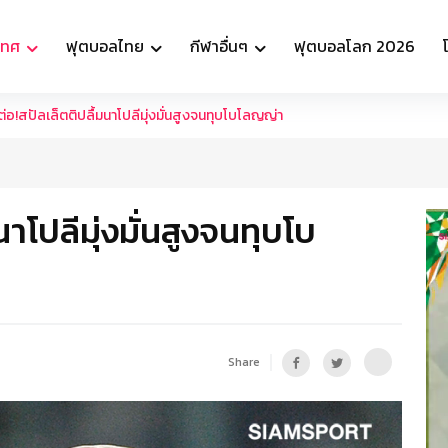
เทศ
ฟุตบอลไทย
กีฬาอื่นๆ
ฟุตบอลโลก 2026
ต่อ!สปัลเล็ตติปลื้มนาโปลีมุ่งมั่นสูงจนทุบโบโลญญ่า
นาโปลีมุ่งมั่นสูงจนทุบโบ
Share