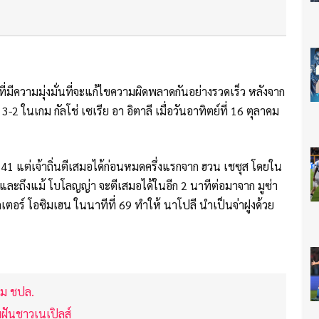
ี่มีความมุ่งมั่นที่จะแก้ไขความผิดพลาดกันอย่างรวดเร็ว หลังจาก
 ในเกม กัลโช่ เซเรีย อา อิตาลี เมื่อวันอาทิตย์ที่ 16 ตุลาคม
ที่ 41 แต่เจ้าถิ่นตีเสมอได้ก่อนหมดครึ่งแรกจาก ฮวน เชซุส โดยใน
น่ และถึงแม้ โบโลญญ่า จะตีเสมอได้ในอีก 2 นาทีต่อมาจาก มูซ่า
ิคเตอร์ โอซิมเฮน ในนาทีที่ 69 ทำให้ นาโปลี นำเป็นจ่าฝูงด้วย
ทีม ชปล.
มฝันชาวเนเปิลส์