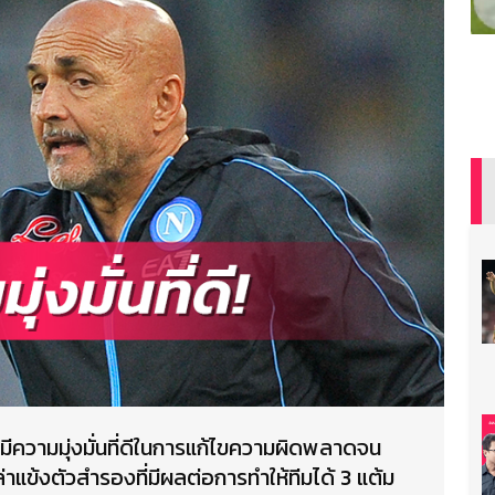
ที่มีความมุ่งมั่นที่ดีในการแก้ไขความผิดพลาดจน
าแข้งตัวสำรองที่มีผลต่อการทำให้ทีมได้ 3 แต้ม