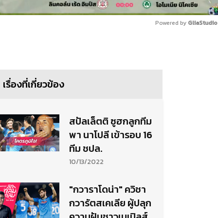
Powered by 
GliaStudio
Mute
เรื่องที่เกี่ยวข้อง
สปัลเล็ตติ ซูฮกลูกทีม
พา นาโปลี เข้ารอบ 16
ทีม ชปล.
10/13/2022
"กวาราโดน่า" ควิชา
กวารัตสเคเลีย ผู้ปลุก
ความฝันชาวเนเปิลส์