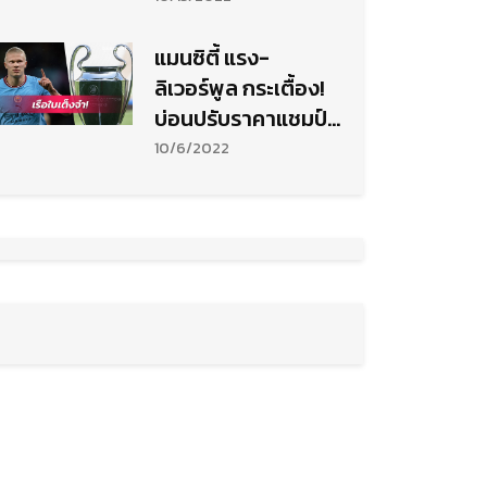
แมนซิตี้ แรง-
ลิเวอร์พูล กระเตื้อง!
บ่อนปรับราคาแชมป์
ชปล.
10/6/2022