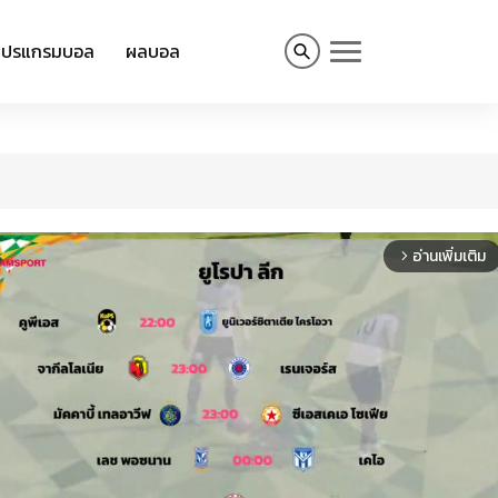
โปรแกรมบอล
ผลบอล
อ่านเพิ่มเติม
arrow_forward_ios