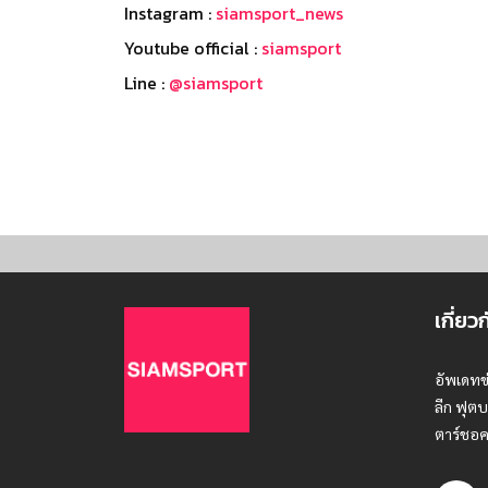
Instagram :
siamsport_news
Youtube official :
siamsport
Line :
@siamsport
เกี่ยว
อัพเดทข
ลีก ฟุตบ
ตาร์ชอค