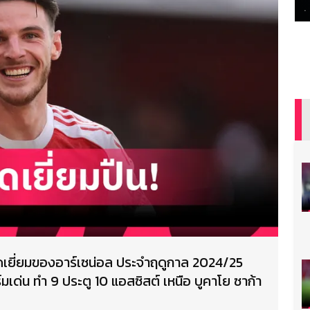
ดเยี่ยมของอาร์เซน่อล ประจำฤดูกาล 2024/25
่น ทำ 9 ประตู 10 แอสซิสต์ เหนือ บูคาโย ซาก้า