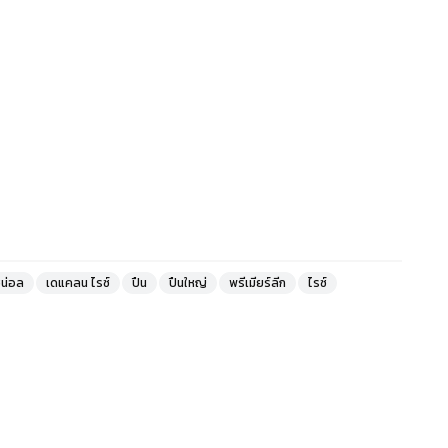
ซน่อล
เดแคลน ไรซ์
ปืน
ปืนใหญ่
พรีเมียร์ลีก
ไรซ์