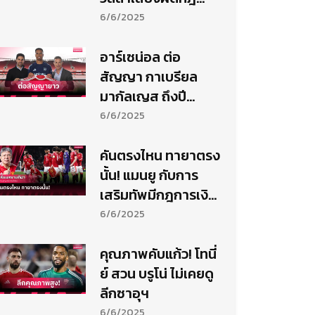
PSR เปิดงบขาดทุน
6/6/2025
พรีเมียร์ลีก 2024
อาร์เซน่อล ต่อ
สัญญา กาเบรียล
มากัลเญส ถึงปี
2029 ย้ำแข้งหลัก
6/6/2025
แนวรับอนาคต
คันตรงไหน ทายาตรง
นั้น! แมนยู กับการ
เสริมทัพมีกฎการเงิน
บีบ
6/6/2025
คุณภาพคับแก้ว! โทนี่
ย์ สวน บรูโน่ ไม่เคยดู
ลีกซาอุฯ
6/6/2025