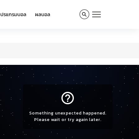
โปรแกรมบอล
ผลบอล
help_outline
Something unexpected happened.
Please wait or try again later.