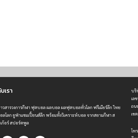
กับเรา
บริ
เลข
ถนน
่าวสารวงการกีฬา ฟุตบอล ผลบอล ผลฟุตบอลทั่วโลก ฟรีเมียร์ลีก ไทย
เขต
อลโลก ยูฟ่าแซมเปี้ยนส์ลีก พร้อมทั้งวิเคราะห์บอล จากสยามกีฬา ส
เก้อร์ สปอร์ตพูล
โทร