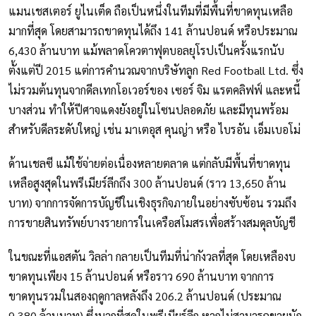
แมนเชสเตอร์ ยูไนเต็ด ถือเป็นหนึ่งในทีมที่มีพื้นที่ขาดทุนเหลือ
มากที่สุด โดยสามารถขาดทุนได้ถึง 141 ล้านปอนด์ หรือประมาณ
6,430 ล้านบาท แม้พลาดโควตาฟุตบอลยุโรปเป็นครั้งแรกนับ
ตั้งแต่ปี 2015 แต่การคำนวณจากบริษัทลูก Red Football Ltd. ซึ่ง
ไม่รวมต้นทุนจากดีลเทกโอเวอร์ของ เซอร์ จิม แรตคลิฟฟ์ และหนี้
บางส่วน ทำให้ปีศาจแดงยังอยู่ในโซนปลอดภัย และมีทุนพร้อม
สำหรับดีลระดับใหญ่ เช่น มาเตอุส คุนญ่า หรือ ไบรอัน เอ็มเบอโม่
ด้านเชลซี แม้ใช้จ่ายต่อเนื่องหลายตลาด แต่กลับมีพื้นที่ขาดทุน
เหลือสูงสุดในพรีเมียร์ลีกถึง 300 ล้านปอนด์ (ราว 13,650 ล้าน
บาท) จากการจัดการบัญชีในเชิงธุรกิจภายในอย่างซับซ้อน รวมถึง
การขายสินทรัพย์บางรายการในเครือสโมสรเพื่อสร้างสมดุลบัญชี
ในขณะที่แอสตัน วิลล่า กลายเป็นทีมที่น่ากังวลที่สุด โดยเหลืองบ
ขาดทุนเพียง 15 ล้านปอนด์ หรือราว 690 ล้านบาท จากการ
ขาดทุนรวมในสองฤดูกาลหลังถึง 206.2 ล้านปอนด์ (ประมาณ
9,380 ล้านบาท) ซึ่งมากที่สุดในพรีเมียร์ลีก หากไม่สามารถขายนัก