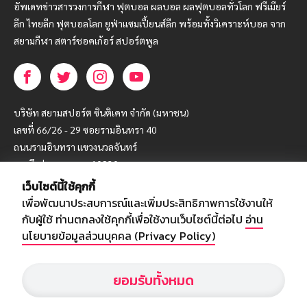
อัพเดทข่าวสารวงการกีฬา ฟุตบอล ผลบอล ผลฟุตบอลทั่วโลก ฟรีเมียร์
ลีก ไทยลีก ฟุตบอลโลก ยูฟ่าแซมเปี้ยนส์ลีก พร้อมทั้งวิเคราะห์บอล จาก
สยามกีฬา สตาร์ชอคเก้อร์ สปอร์ตพูล
บริษัท สยามสปอร์ต ซินติเคท จำกัด (มหาชน)
เลขที่ 66/26 - 29 ซอยรามอินทรา 40
ถนนรามอินทรา แขวงนวลจันทร์
เขตบึงกุ่ม กรุงเทพฯ 10230
เว็บไซต์นี้ใช้คุกกี้
โทร : 02-5088-000
เพื่อพัฒนาประสบการณ์และเพิ่มประสิทธิภาพการใช้งานให้
อีเมล์ :
webmaster@siamsport.co.th
กับผู้ใช้ ท่านตกลงใช้คุกกี้เพื่อใช้งานเว็บไซต์นี้ต่อไป
อ่าน
เว็บไซต์ : www.siamsport.co.th
นโยบายข้อมูลส่วนบุคคล (Privacy Policy)
ยอมรับทั้งหมด
© SIAMSPORT
Privacy