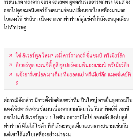
กระนั้นก็ดี หลังจาก จอร์จ จิลเล็ตต์ ผู้ตัดสินวีเออาร์ทักท้วง โจนส์ จึง
ออกไปดูจอมอนิเตอร์ข้างสนามก่อนเปลี่ยนจากใบเหลืองมาแจก
ใบแดงให้ ซาลิบา เนื่องจากเขาทำฟาวล์คู่แข่งที่กำลังจะหลุดเดี่ยว
ไปทำประตู
ใช่ ลิเวอร์พูล ไหม? เจมี่ คาร์ราเกอร์ ชี้แชมป์ พรีเมียร์ลีก
ลิเวอร์พูล แมนซิตี้ สูสี!ซูเปอร์คอมฟันธงแชมป์ พรีเมียร์ลีก
แข้งอาร์เซน่อล มาเต็ม! ทีมยอดแย่ พรีเมียร์ลีก แมตช์เดย์ที่
9
ต่อกรณีดังกล่าว มีการตั้งข้อสังเกตว่าทีม ปืนใหญ่ อาจยื่นอุทธรณ์ใบ
แดงให้สตาร์เฟรนช์แมนเนื่องจากเกมถัดมาในวันอาทิตย์ที่ เชลซี
ออกไปแพ้ ลิเวอร์พูล 2-1 โทซิน อดาราบิโอโย่ กองหลัง สิงห์บลูส์
ทำฟาวล์ ดิโอโก้ โชต้า ที่กำลังจะหลุดเดี่ยวแถวกลางสนามเช่นกัน
แต่เขาได้แค่ใบเหลืองอย่างน่าฉงน