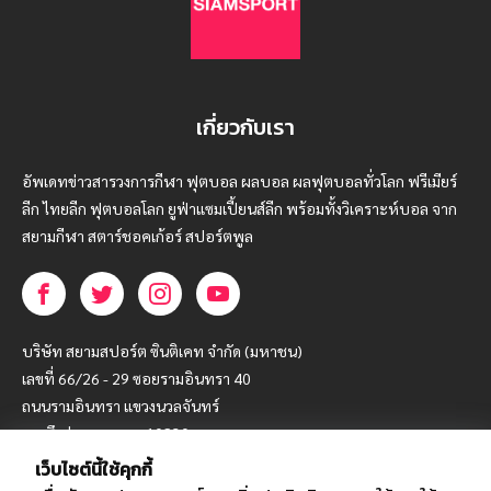
เกี่ยวกับเรา
อัพเดทข่าวสารวงการกีฬา ฟุตบอล ผลบอล ผลฟุตบอลทั่วโลก ฟรีเมียร์
ลีก ไทยลีก ฟุตบอลโลก ยูฟ่าแซมเปี้ยนส์ลีก พร้อมทั้งวิเคราะห์บอล จาก
สยามกีฬา สตาร์ชอคเก้อร์ สปอร์ตพูล
บริษัท สยามสปอร์ต ซินติเคท จำกัด (มหาชน)
เลขที่ 66/26 - 29 ซอยรามอินทรา 40
ถนนรามอินทรา แขวงนวลจันทร์
เขตบึงกุ่ม กรุงเทพฯ 10230
เว็บไซต์นี้ใช้คุกกี้
โทร : 02-5088-000