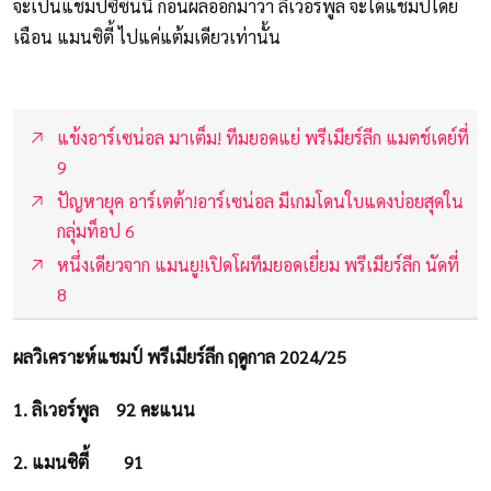
จะเป็นแชมป์ซีซั่นนี้ ก่อนผลออกมาว่า ลิเวอร์พูล จะได้แชมป์โดย
เฉือน แมนซิตี้ ไปแค่แต้มเดียวเท่านั้น
แข้งอาร์เซน่อล มาเต็ม! ทีมยอดแย่ พรีเมียร์ลีก แมตช์เดย์ที่
9
ปัญหายุค อาร์เตต้า!อาร์เซน่อล มีเกมโดนใบแดงบ่อยสุดใน
กลุ่มท็อป 6
หนึ่งเดียวจาก แมนยู!เปิดโผทีมยอดเยี่ยม พรีเมียร์ลีก นัดที่
8
ผลวิเคราะห์แชมป์ พรีเมียร์ลีก ฤดูกาล 2024/25
1. ลิเวอร์พูล
92 คะแนน
2. แมนซิตี้
91