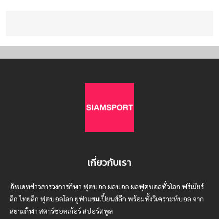
เกี่ยวกับเรา
อัพเดทข่าวสารวงการกีฬา ฟุตบอล ผลบอล ผลฟุตบอลทั่วโลก ฟรีเมียร์
ลีก ไทยลีก ฟุตบอลโลก ยูฟ่าแซมเปี้ยนส์ลีก พร้อมทั้งวิเคราะห์บอล จาก
สยามกีฬา สตาร์ชอคเก้อร์ สปอร์ตพูล