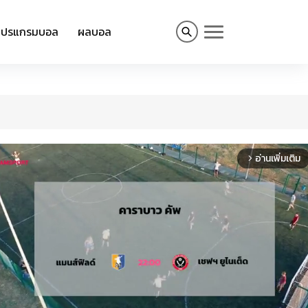
โปรแกรมบอล
ผลบอล
อ่านเพิ่มเติม
arrow_forward_ios