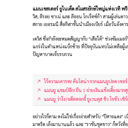
แมนเชสเตอร์ ยูไนเต็ด สโมสรยักษ์ใหญ่แห่งเวที พรีเ
วิส, ลีรอย ซาเน่ และ ลีออน โกเร็ตซ์ก้า สามผู้เล่นด
สกาย เยอรมนี สื่อกีฬาชั้นนำเมืองเบียร์ เมื่อวันอังคา
เดวิส ซึ่งกำลังจะหมดสัญญากับ "เสือใต้" ช่วงซัมเมอ
แกร่งในตำแหน่งแบ็กซ้าย ที่ปัจจุบันแทบไม่เหลือผู้เล
ปัญหาบาดเจ็บรบกวน
ไร้ความเคารพ! คันโตน่า จวกแมนยูปลด เซอร์ อ
แมนยู แชมป์อีก! ยืน 1 จ่ายเงินแข้งเดี้ยงมากสุ
แมนยู ว่าไง?อดีตหอกจี้ ยูเวนตุส ซิว โจชัว เซิร์ก
อย่างไรก็ตาม คงไม่ใช่เรื่องง่ายสำหรับ "ปีศาจแดง" เ
มาดริด เล็งมานานแล้ว และ "ราชันชุดขาว" ก็หวังที่