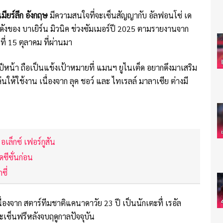
มียร์ลีก อังกฤษ
มีความสนใจที่จะเซ็นสัญญากับ อัลฟอนโซ่ เด
าวดังของ บาเยิร์น มิวนิค ช่วงซัมเมอร์ปี 2025 ตามรายงานจาก
รที่ 15 ตุลาคม ที่ผ่านมา
ร์ปีหน้า ถือเป็นแข้งเป้าหมายที่ แมนฯ ยูไนเต็ด อยากดึงมาเสริม
่นให้ใช้งาน เนื่องจาก ลุค ชอว์ และ ไทเรลล์ มาลาเซีย ต่างมี
เล็กซ์ เฟอร์กูสัน
ดซีซั่นก่อน
ซี่
นื่องจาก สตาร์ทีมชาติแคนาดาวัย 23 ปี เป็นนักเตะทื่ เรอัล
จะเซ็นฟรีหลังจบฤดูกาลปัจจุบัน