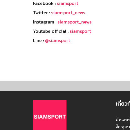
Facebook :
siamsport
Twitter :
siamsport_news
Instagram :
siamsport_news
Youtube official :
siamsport
Line :
@siamsport
เกี่ยว
อัพเดทข
ลีก ฟุตบ