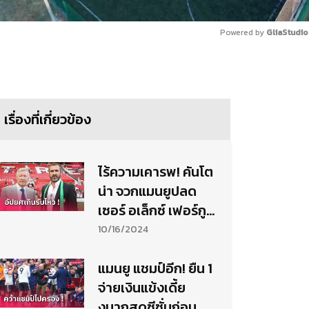
Powered by 
GliaStudio
Mute
เรื่องที่เกี่ยวข้อง
ไร้ความเคารพ! คันโต
น่า จวกแมนยูปลด
เซอร์ อเล็กซ์ เฟอร์กู
สัน
10/16/2024
แมนยู แชมป์อีก! ยืน 1
จ่ายเงินแข้งเดี้ย
งมากสุดซีซั่นก่อน