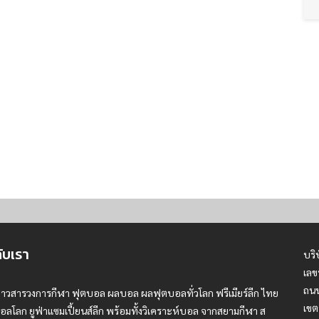
กับเรา
บริ
เลข
ถนน
่าวสารวงการกีฬา ฟุตบอล ผลบอล ผลฟุตบอลทั่วโลก ฟรีเมียร์ลีก ไทย
เขต
อลโลก ยูฟ่าแซมเปี้ยนส์ลีก พร้อมทั้งวิเคราะห์บอล จากสยามกีฬา ส