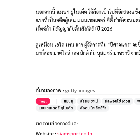
นอกจากนี้ แมนฯ ยูไนเต็ด ได้ล็อกเป้าไปที่อีกสองแข้
แรกที่เป็นอดีตผู้เล่น แมนเชสเตอร์ ซิตี้ กำลังจะหมดส
เร็ตซ์ก้า มีสัญญากับต้นสังกัดถึงปี 2026
ดูเหมือน เอริค เทน ฮาก ผู้จัดการทีม "ปีศาจแดง" จะช
มาก็สอย มาต์ไตส์ เดอ ลิกต์ กับ นุสแซร์ มาซราวี จากถิ
ที่มาของภาพ :
getty images
Tag :
แมนยู
ลีรอย ซาเน่
อัลฟอนโซ่ เดวิส
พ
แมนเชสเตอร์ ยูไนเต็ด
ลีออน โกเร็ตซ์ก้า
ติดตามช่องทางอื่นๆ:
Website :
siamsport.co.th