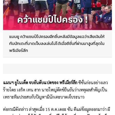
แมนยู คว้าแชมป์ไปครองอีกชิ้นหลังมีข้อมูลแฉว่าเสียเงินให้
กับนักเตะที่บาดเจ็บลงเล่นไม่ได้เมื่อซีซั่นที่ผ่านมาสูงที่สุดใน
พรีเมียร์ลีก
แมนฯ ยูไนเต็ด จบอันดับแปดของ พรีเมียร์ลีก
ซีซั่นก่อนอย่างเลว
ร้ายโดย เอริค เทน ฮาก นายใหญ่ดัตช์ยืนยันว่าเหตุผลสำคัญเป็น
เพราะทีมประสบกับปัญหามีนักเตะบาดเจ็บระนาว
ต่อกรณีดังกล่าว ล่าสุดเมื่อ 15 ต.ค.เดอะ ซัน ตีแผ่ข้อมูลออกมาว่า ผี