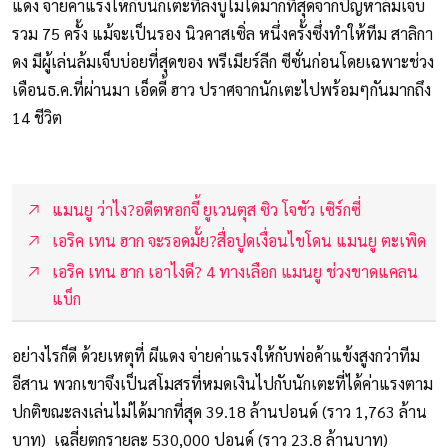
แดง จ่ายค่าแรงให้กับนักเตะที่ลงบู๊ไม่ได้มากที่สุดจากปัญหาล้มเจ็บ
รวม 75 ครั้ง แม้จะเป็นรอง นิวคาสเซิ่ล หนึ่งครั้งซึ่งทำให้ทีม สาลิกา
ดง มีผู้เล่นล้มเจ็บบ่อยที่สุดของ พรีเมียร์ลีก ซีซั่นก่อนโดยเฉพาะช่วง
เดือนธ.ค.ที่ผ่านมา เอ็ดดี้ ฮาว ปราศจากนักเตะไปพร้อมๆกันมากถึง
14 ชีวิต
แมนยู ว่าไง?อดีตหอกจี้ ยูเวนตุส ซิว โจชัว เซิร์กซี่
เอริค เทน ฮาก จะรอดมั้ย?สื่อปูดเงื่อนไขโดน แมนยู ตะเพิด
เอริค เทน ฮาก เอาไงดี? 4 ทางเลือก แมนยู ช่วงขาดแคลน
แบ็ก
อย่างไรก็ดี ด้วยเหตุที่ ผีแดง จ่ายค่าแรงให้กับพ่อค้าแข้งสูงกว่าทีม
อีสาน พวกเขาจึงเป็นสโมสรที่หมดเงินไปกับนักเตะที่ได้ค่าแรงตาม
ปกติขณะลงเล่นไม่ได้มากที่สุด 39.18 ล้านปอนด์ (ราว 1,763 ล้าน
บาท) เฉลี่ยตกรายละ 530,000 ปอนด์ (ราว 23.8 ล้านบาท)