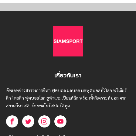
เกี่ยวกับเรา
อัพเดทข่าวสารวงการกีฬา ฟุตบอล ผลบอล ผลฟุตบอลทั่วโลก ฟรีเมียร์
ลีก ไทยลีก ฟุตบอลโลก ยูฟ่าแซมเปี้ยนส์ลีก พร้อมทั้งวิเคราะห์บอล จาก
สยามกีฬา สตาร์ชอคเก้อร์ สปอร์ตพูล