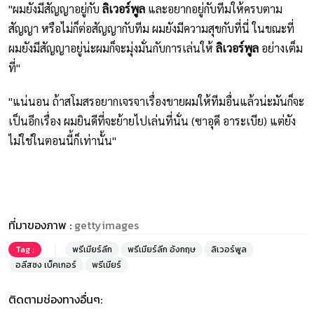
"ผมยังมีสัญญาอยู่กับ
ลิเวอร์พูล
และอยากอยู่กับทีมให้ครบตาม
สัญญา หรือไม่ก็ต่อสัญญากับทีม ผมยังมีความสุขกับที่นี่ ในขณะที่
ผมยังมีสัญญาอยู่น่ะผมก็จะมุ่งมั่นกับการเล่นให้
ลิเวอร์พูล
อย่างเต็ม
ที่"
"แน่นอน ถ้าสโมสรอยากเจรจาเรื่องขายผมให้ทีมอื่นแล้วน่ะมันก็จะ
เป็นอีกเรื่อง ผมยินดีที่จะย้ายไปเล่นที่นั่น (ซาอุดี อาระเบีย) แต่ยัง
ไม่ใช่ในตอนนี้ก็เท่านั้น"
ที่มาของภาพ :
gettyimages
Tag :
พรีเมียร์ลีก
พรีเมียร์ลีก อังกฤษ
ลิเวอร์พูล
อลีสซง เบ็คเกอร์
พรีเมียร์
ติดตามช่องทางอื่นๆ: