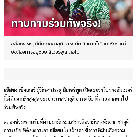
อลีสซง ระบุ มีทีมจากซาอุดี อาระเบีย ที่อยากได้ตนจริงๆ แต่
ยังต้องการอยู่ช่วย ลิเวอร์พูล ต่อไป
อลีสซง เบ็คเกอร์
ผู้รักษาประตู
ลิเวอร์พูล
เปิดเผยว่าในช่วงซัมเมอร์
นี้มีทีมจากลีกสูงสุดของประเทศซาอุดี อาระเบีย ที่ทาบทามตนไป
ร่วมทัพจริง
ตลอดช่วงหลายวันที่ผ่านมามีกระแสข่าวลือว่ามีบางทีมจาก ซาอุดี
อาระเบีย ที่ต้องการเอา
อลีสซง
ไปเฝ้าเสา ซึ่งการที่มันเกิดความ