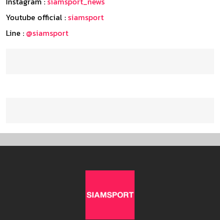
Instagram :
siamsport_news
Youtube official :
siamsport
Line :
@siamsport