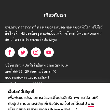
เกี่ยวกับเรา
อัพเดทข่าวสารวงการกีฬา ฟุตบอล ผลบอล ผลฟุตบอลทั่วโลก ฟรีเมียร์
ลีก ไทยลีก ฟุตบอลโลก ยูฟ่าแซมเปี้ยนส์ลีก พร้อมทั้งวิเคราะห์บอล จาก
สยามกีฬา สตาร์ชอคเก้อร์ สปอร์ตพูล
บริษัท สยามสปอร์ต ซินติเคท จำกัด (มหาชน)
เลขที่ 66/26 - 29 ซอยรามอินทรา 40
ถนนรามอินทรา แขวงนวลจันทร์
เขตบึงกุ่ม กรุงเทพฯ 10230
เว็บไซต์นี้ใช้คุกกี้
โทร : 02-5088-000
เพื่อพัฒนาประสบการณ์และเพิ่มประสิทธิภาพการใช้งานให้
อีเมล์ :
webmaster@siamsport.co.th
กับผู้ใช้ ท่านตกลงใช้คุกกี้เพื่อใช้งานเว็บไซต์นี้ต่อไป
อ่าน
เว็บไซต์ : www.siamsport.co.th
นโยบายข้อมูลส่วนบุคคล (Privacy Policy)