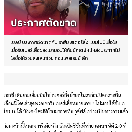
เชลซี ประกาศตัดขาดกับ ราฮีม สเตอร์ลิ่ง แบบไม่มีเยื่อใย
เมื่อริบเบอร์เสื้อของเขามอบให้กับนักเตะใหม่หลังประกาศไม่
ใส่ชื่อให้ร่วมลงเล่นถ้วย คอนเฟอเรนซ์ ลีก
เชลซี เดินเกมเฮี้ยบบีบให้ สเตอร์ลิ่ง ย้ายสโมสรก่อนปิดตลาดสิ้น
เดือนนี้โดยล่าสุดพวกเขาริบเบอร์เสื้อหมายเลข 7 ไปมอบให้กับ เป
โดร เนโต้ นักเตะใหม่ที่ย้ายมาจากทีม วูล์ฟส์ อย่างเป็นทางการแล้ว
ก่อนหน้านี้ในเกม พรีเมียร์ลีก นัดเปิดซีซั่นที่พ่าย แมนฯ ซิตี้ 2-0 ที่