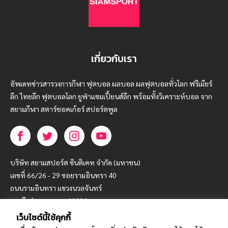
เกี่ยวกับเรา
อัพเดทข่าวสารวงการกีฬา ฟุตบอล ผลบอล ผลฟุตบอลทั่วโลก ฟรีเมียร์
ลีก ไทยลีก ฟุตบอลโลก ยูฟ่าแซมเปี้ยนส์ลีก พร้อมทั้งวิเคราะห์บอล จาก
สยามกีฬา สตาร์ชอคเก้อร์ สปอร์ตพูล
บริษัท สยามสปอร์ต ซินติเคท จำกัด (มหาชน)
เลขที่ 66/26 - 29 ซอยรามอินทรา 40
ถนนรามอินทรา แขวงนวลจันทร์
เขตบึงกุ่ม กรุงเทพฯ 10230
เว็บไซต์นี้ใช้คุกกี้
โทร : 02-5088-000