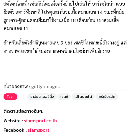
สต์โดนโละทิ้งเช่นกันโดยเมื่อครั้งย้ายไปเล่นให้ บาร์เซโลน่า แบบ
ยืมตัว สตาร์ทีมชาติ โปรตุเกส ก็สวมเสื้อหมายเลข 14 ขณะที่สมัย
ถูกเศรษฐีลอนดอนยืมมาใช้งานเมื่อ 18 เดือนก่อน เขาสวมเสื้อ
หมายเลข 11
สำหรับเสื้อตัวสำคัญหมายเลข 9 ของ เชลซี ในขณะนี้ยังว่างอยู่ แต่
คาดว่าพวกเขากำลังมองหากองหน้าคนใหม่มาเพิ่มอีกราย
ที่มาของภาพ :
getty images
Tag :
ราฮีม สเตอร์ลิ่ง
เชลซี
เปโดร เนโต้
พรีเมียร์ลีก
ติดตามช่องทางอื่นๆ:
Website :
siamsport.co.th
Facebook :
siamsport