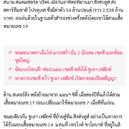
สนาม สแตมฟอร์ด บริดจ์ เมื่อวันอาทิตย์ที่ผ่านมา สิงห์บลูส์ ส่ง
สตาร์ทีมชาติ โปรตุเกส ซึ่งมีค่าตัว 54 ล้านปอนด์ (ราว 2,538 ล้าน
บาท) ลงเล่นด้วยในฐานะตัวสำรองช่วงครึ่งหลังโดยเขาได้สวมเสื้อ
หมายเลข 19
หมดอนาคต?เอ็นโซ่ มาเรสก้า ยัน 2 นักเตะ เชลซี แยกซ้อม
ชุดใหญ่
จัดแบบไหนดี? ส่อง2แผน เชลซี หลังได้ ชูเอา เฟลิกซ์
ทางการ!เชลซี คว้า ชูเอา เฟลิกซ์ เปิดรายละเอียดสัญญา
ด้าน สเตอร์ลิ่ง หลังย้ายมาจาก แมนฯ ซิตี้ เมื่อสองปีที่แล้วได้สวม
เสื้อหมายเลข 17 ก่อนเปลี่ยนมาใช้หมายเลข 7 เมื่อซีซั่นก่อน
ขณะเดียวกัน ชูเอา เฟลิกซ์ ที่ย้ายสู่ทีม สิงห์บลูส์ อย่างเป็นทางการ
ได้รับมอบเสื้อหมายเลข 14 แทนที่ เทรโวห์ ชาโลบาห์ ที่อยู่ในลิ