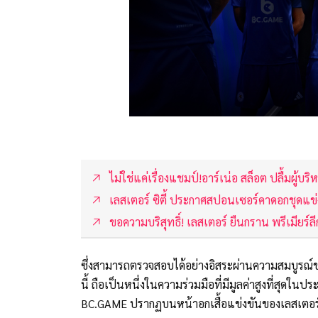
ไม่ใช่แค่เรื่องแชมป์!อาร์เน่อ สล็อต ปลื้มผู้
เลสเตอร์ ซิตี้ ประกาศสปอนเซอร์คาดอกชุดแข่
ขอความบริสุทธิ์! เลสเตอร์ ยืนกราน พรีเมียร์ล
ซึ่งสามารถตรวจสอบได้อย่างอิสระผ่านความสมบูรณ์ขอ
นี้ ถือเป็นหนึ่งในความร่วมมือที่มีมูลค่าสูงที่สุดใ
BC.GAME ปรากฏบนหน้าอกเสื้อแข่งขันของเลสเตอร์ ซ