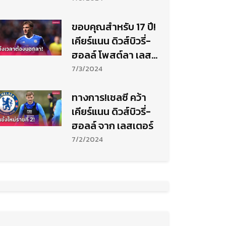
ขอบคุณสำหรับ 17 ปี!
เคียร์แนน ดิวส์บิวรี่-
ฮอลล์ โพสต์ลา เลส
เตอร์ สุดซึ้ง
7/3/2024
ทางการ!เชลซี คว้า
เคียร์แนน ดิวส์บิวรี่-
ฮอลล์ จาก เลสเตอร์
7/2/2024