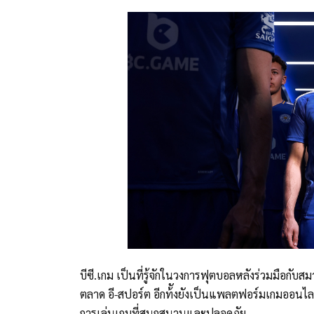
บีซี.เกม เป็นที่รู้จักในวงการฟุตบอลหลังร่วมมือกับ
ตลาด อี-สปอร์ต อีกท้ังยังเป็นแพลตฟอร์มเกมออนไ
การเล่นเกมที่สนุกสนานและปลอดภัย