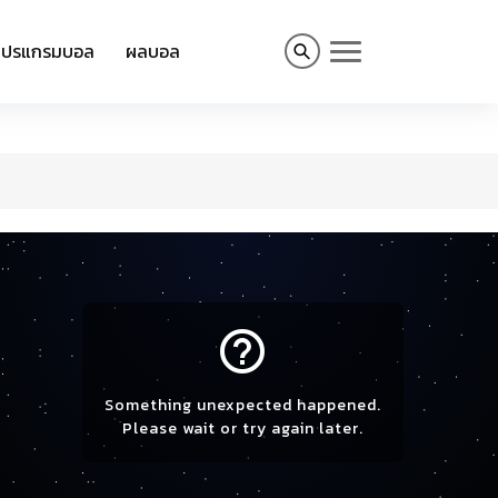
โปรแกรมบอล
ผลบอล
help_outline
Something unexpected happened.
Please wait or try again later.