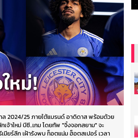
ฤดูกาล 2024/25 ภายใต้แบรนด์ อาดิดาส พร้อมด้วย
เจ้าใหม่ บีซี..เกม โดยทัพ "จิ้งจอกสยาม" จะ
ีเมียร์ลีก เฝ้ารังพบ ท็อตแน่ม ฮ็อตสเปอร์ เวลา