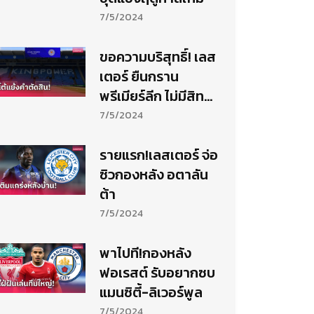
7/5/2024
ขอความบริสุทธิ์! เลส
เตอร์ ยืนกราน
พรีเมียร์ลีก ไม่มีสิทธิ์
ลงดาบสโมสร
7/5/2024
รายแรก!เลสเตอร์ จ่อ
ซิวกองหลัง อตาลัน
ต้า
7/5/2024
พาไปที!กองหลัง
ฟอเรสต์ รับอยากซบ
แมนซิตี้-ลิเวอร์พูล
7/5/2024