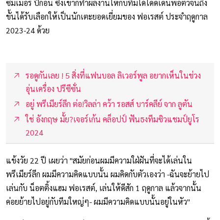
ซัมเมอร์ ปีก่อน ซึ่งเขาก็ทำผลงานให้กับทีมได้โดดเด่นพอตัวจนถึง
ขั้นได้รับเลือกให้เป็นนักเตะยอดเยี่ยมของ ฟอเรสต์ ประจำฤดูกาล
2023-24 ด้วย
รอดูกันเลย ! 5 สิ่งที่แฟนบอล ลิเวอร์พูล อยากเห็นในช่วง
อุ่นเครื่อง ปรีซีซั่น
อยู่ พรีเมียร์ลีก ต่อ!วิลล่า คว้า รอสส์ บาร์คลีย์ จาก ลูตัน
ใช่ อังกฤษ มั้ย?เจอร์เก้น คล็อปป์ ฟันธงทีมซิวแชมป์ยูโร
2024
แข้งวัย 22 ปี เผยว่า "สมัยก่อนผมมีความใฝ่ฝันที่จะได้เล่นใน
พรีเมียร์ลีก ผมมีความคิดแบบนั้น ผมคิดกับตัวเองว่า -ฉันจะย้ายไป
เล่นกับ น็อตติ้งแฮม ฟอเรสต์, เล่นให้ดีสัก 1 ฤดูกาล แล้วจากนั้น
ค่อยย้ายไปอยู่กับทีมใหญ่ๆ- ผมมีความคิดแบบนั้นอยู่ในหัว"