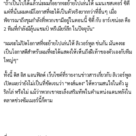
"ถ้าเป็นไปได้แล้วน่ะผมก็อยากจะย้ายไปเล่นให้ แมนเชสเตอร์ ซิตี้
แต่ที่นั่นผมคงมีโอกาสที่จะได้เป็นตัวจริงยากกว่าที่อื่นๆ เมื่อ
พิจารณาถึงขุมกำลังที่พวกเขามีอยู่ในตอนนี้ ซิตี้ กับ อาร์เซน่อล คือ
2 ทีมที่กำลังมีลุ้นแชมป์ พรีเมียร์ลีก ในปัจจุบัน"
"ผมจะไม่ปิดโอกาสที่จะย้ายไปเล่นให้ ลิเวอร์พูล ช่นกัน มันคงจะ
เป็นโอกาสดีสำหรับผมที่จะได้แสดงให้เห็นถึงฝีเท้าของตัวเองกับทีม
ใหญ่ๆ"
ทั้งนี้ ดิส อิส แอนฟิลด์ เว็บไซต์ที่รายงานข่าวสารเกี่ยวกับ ลิเวอร์พูล
เปิดเผยว่ายังไม่เป็นที่ชัดเจนว่า "หงส์แดง" ให้ความสนใจในตัว มู
ริลโล่ หรือไม่ แม้ว่าพวกเขาจะเล็งเสริมทัพในตำแหน่งแดนหลังใน
ตลาดช่วงซัมเมอร์นี้ก็ตาม