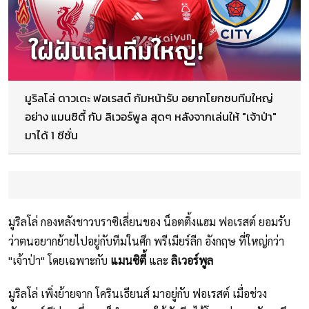
มูริลโล่ ดาวเตะ ฟอเรสต์ ก้มหน้ารับ อยากโยกซบทีมใหญ่
อย่าง แมนซิตี้ กับ ลิเวอร์พูล สุดๆ หลังจากเล่นให้ "เจ้าป่า"
มาได้ 1 ซีซั่น
มูริลโล่ กองหลังชาวบราซิเลี่ยนของ น็อตติ้งแฮม ฟอเรสต์ ยอมรับ
ว่าตนอยากย้ายไปอยู่กับทีมในศึก พรีเมียร์ลีก อังกฤษ ที่ใหญ่กว่า
"เจ้าป่า" โดยเฉพาะกับ
แมนซิตี้
และ
ลิเวอร์พูล
มูริลโล่ เพิ่งย้ายจาก โครินเธียนส์ มาอยู่กับ ฟอเรสต์ เมื่อช่วง