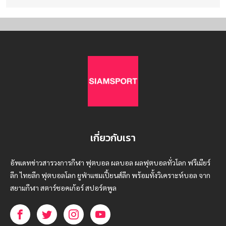
เกี่ยวกับเรา
อัพเดทข่าวสารวงการกีฬา ฟุตบอล ผลบอล ผลฟุตบอลทั่วโลก ฟรีเมียร์
ลีก ไทยลีก ฟุตบอลโลก ยูฟ่าแซมเปี้ยนส์ลีก พร้อมทั้งวิเคราะห์บอล จาก
สยามกีฬา สตาร์ชอคเก้อร์ สปอร์ตพูล