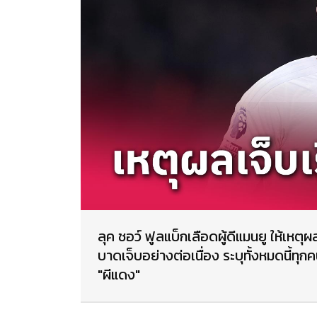
ลุค ชอว์ ฟูลแบ็กเลือดผู้ดีแมนยู ให้เหต
บาดเจ็บอย่างต่อเนื่อง ระบุทั้งหมดนี้ท
"ผีแดง"