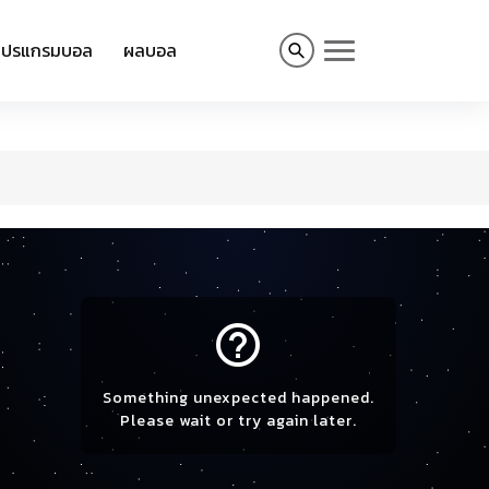
โปรแกรมบอล
ผลบอล
help_outline
Something unexpected happened.
Please wait or try again later.