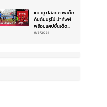
แมนยู ปล่อยภาพเด็ด
กัปตันบรูโน่ นำทัพผี
พร้อมแคปชั่นเด็ด
เชียร์ทีมชาติไทยบุก
6/6/2024
ขย้ำจีน