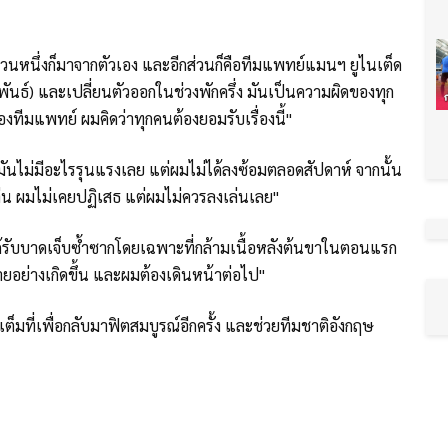
วนหนึ่งก็มาจากตัวเอง และอีกส่วนก็คือทีมแพทย์แมนฯ ยูไนเต็ด
พันธ์) และเปลี่ยนตัวออกในช่วงพักครึ่ง มันเป็นความผิดของทุก
งทีมแพทย์ ผมคิดว่าทุกคนต้องยอมรับเรื่องนี้"
มันไม่มีอะไรรุนแรงเลย แต่ผมไม่ได้ลงซ้อมตลอดสัปดาห์ จากนั้น
เล่น ผมไม่เคยปฏิเสธ แต่ผมไม่ควรลงเล่นเลย"
ด้รับบาดเจ็บซ้ำซากโดยเฉพาะที่กล้ามเนื้อหลังต้นขาในตอนแรก
ลายอย่างเกิดขึ้น และผมต้องเดินหน้าต่อไป"
เต็มที่เพื่อกลับมาฟิตสมบูรณ์อีกครั้ง และช่วยทีมชาติอังกฤษ