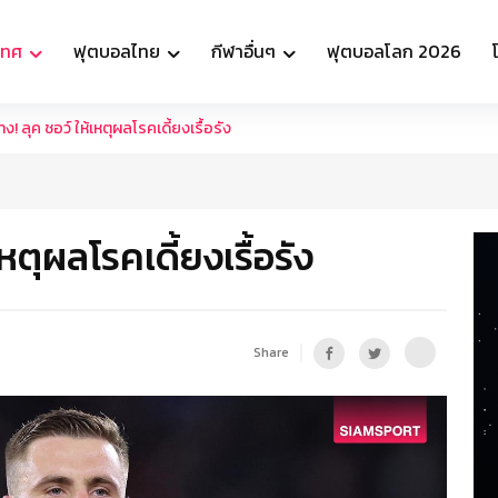
เทศ
ฟุตบอลไทย
กีฬาอื่นๆ
ฟุตบอลโลก 2026
ง! ลุค ชอว์ ให้เหตุผลโรคเดี้ยงเรื้อรัง
หตุผลโรคเดี้ยงเรื้อรัง
Share