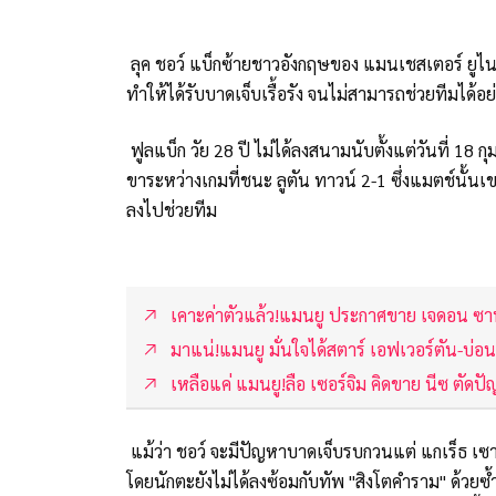
ลุค ชอว์ แบ็กซ้ายชาวอังกฤษของ แมนเชสเตอร์ ยูไน
ทำให้ได้รับบาดเจ็บเรื้อรัง จนไม่สามารถช่วยทีมได้อย
ฟูลแบ็ก วัย 28 ปี ไม่ได้ลงสนามนับตั้งแต่วันที่ 18 กุ
ขาระหว่างเกมที่ชนะ ลูตัน ทาวน์ 2-1 ซึ่งแมตช์นั้นเ
ลงไปช่วยทีม
เคาะค่าตัวแล้ว!แมนยู ประกาศขาย เจดอน ซ
มาแน่!แมนยู มั่นใจได้สตาร์ เอฟเวอร์ตัน-บ่อ
เหลือแค่ แมนยู!ลือ เซอร์จิม คิดขาย นีซ ตัดปั
แม้ว่า ชอว์ จะมีปัญหาบาดเจ็บรบกวนแต่ แกเร็ธ เซาธ
โดยนักตะยังไม่ได้ลงซ้อมกับทัพ "สิงโตคำราม" ด้วย