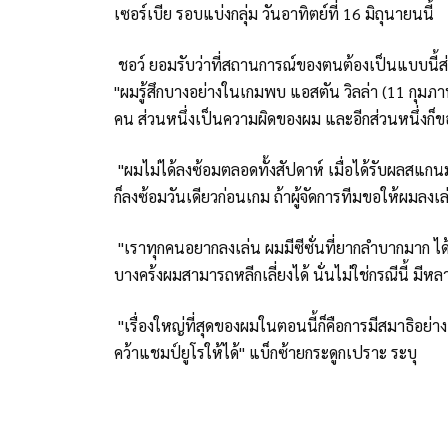
เซอร์เบีย รอบแบ่งกลุ่ม วันอาทิตย์ที่ 16 มิถุนายนนี้
ชอว์ ยอมรับว่าที่สถานการณ์ของตนต้องเป็นแบบนี้ส่
"ผมรู้สึกบางอย่างในเกมพบ แอสตัน วิลล่า (11 กุมภา
คน ส่วนหนึ่งเป็นความผิดของผม และอีกส่วนหนึ่งก็ขอ
"ผมไม่ได้ลงซ้อมตลอดทั้งสัปดาห์ เมื่อได้รับผลสแกน
ก็ลงซ้อมวันเดียวก่อนเกม ถ้าผู้จัดการทีมขอให้ผมลง
"เราทุกคนอยากลงเล่น ผมมีซีซั่นที่ยากลำบากมาก ไ
บางคร้งผมสามารถหลีกเลี่ยงได้ นั่นไม่ใช่กรณีนี้ มีห
"เรื่องใหญ่ที่สุดของผมในตอนนี้ก็คือการมีสมาธิอย่าง
คว้าแชมป์ยูโรให้ได้" แบ็กซ้ายกระดูกเปราะ ระบุ