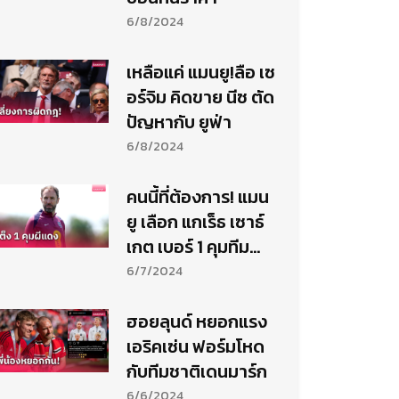
6/8/2024
เหลือแค่ แมนยู!ลือ เซ
อร์จิม คิดขาย นีซ ตัด
ปัญหากับ ยูฟ่า
6/8/2024
คนนี้ที่ต้องการ! แมน
ยู เลือก แกเร็ธ เซาธ์
เกต เบอร์ 1 คุมทีม
แทน เอริค เทน ฮาก
6/7/2024
ฮอยลุนด์ หยอกแรง
เอริคเซ่น ฟอร์มโหด
กับทีมชาติเดนมาร์ก
6/6/2024