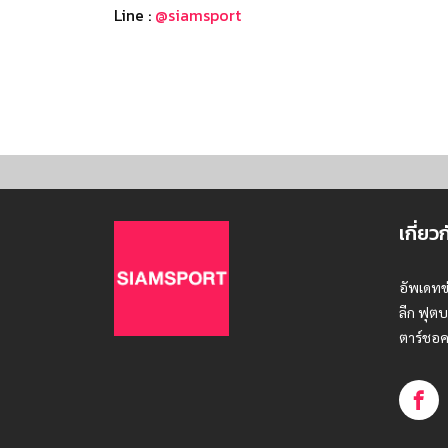
Line :
@siamsport
เกี่ยว
อัพเดทข
ลีก ฟุตบ
ตาร์ชอค