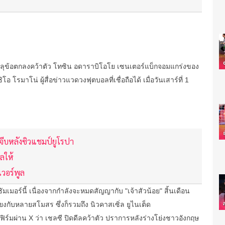
รรลุข้อตกลงคว้าตัว โทซิน อดาราบิโอโย เซนเตอร์แบ็กจอมแกร่งของ
รมาโน่ ผู้สื่อข่าวแวดวงฟุตบอลที่เชื่อถือได้ เมื่อวันเสาร์ที่ 1
ีกจีบหลังซิวแชมป์ยูโรปา
ลให้
ิเวอร์พูล
เมอร์นี้ เนื่องจากกำลังจะหมดสัญญากับ "เจ้าสัวน้อย" สิ้นเดือน
โยงกับหลายสโมสร ซึ่งก็รวมถึง นิวคาสเซิ่ล ยูไนเต็ด
อนเฟิร์มผ่าน X ว่า เชลซี ปิดดีลคว้าตัว ปราการหลังร่างโย่งชาวอังกฤษ