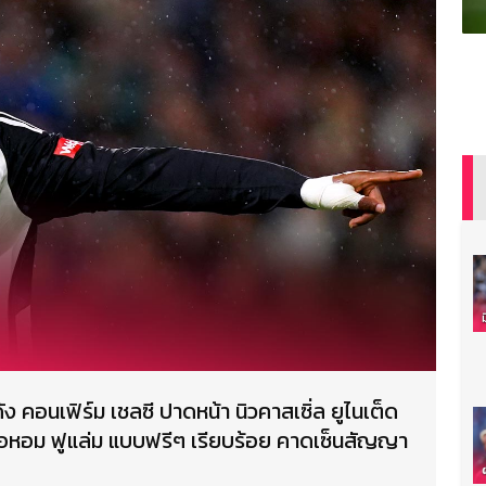
ัง คอนเฟิร์ม เชลซี ปาดหน้า นิวคาสเซิ่ล ยูไนเต็ด
้อหอม ฟูแล่ม แบบฟรีๆ เรียบร้อย คาดเซ็นสัญญา