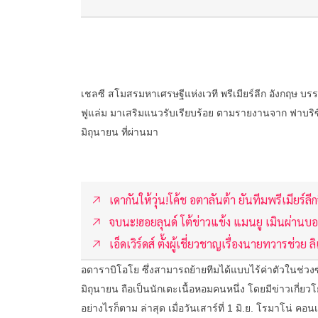
เชลซี สโมสรมหาเศรษฐีแห่งเวที พรีเมียร์ลีก อังกฤษ บ
ฟูแล่ม มาเสริมแนวรับเรียบร้อย ตามรายงานจาก ฟาบริซิโอ โ
มิถุนายน ที่ผ่านมา
เดากันให้วุ่น!โค้ช อตาลันต้า ยันทีมพรีเมียร์ล
จบนะ!ฮอยลุนด์ โต้ข่าวแข้ง แมนยู เมินผ่านบอ
เอ็ดเวิร์ดส์ ตั้งผู้เชี่ยวชาญเรื่องนายทวารช่วย ล
อดาราบิโอโย ซึ่งสามารถย้ายทีมได้แบบไร้ค่าตัวในช่วงซัม
มิถุนายน ถือเป็นนักเตะเนื้อหอมคนหนึ่ง โดยมีข่าวเกี่ยว
อย่างไรก็ตาม ล่าสุด เมื่อวันเสาร์ที่ 1 มิ.ย. โรมาโน่ ค