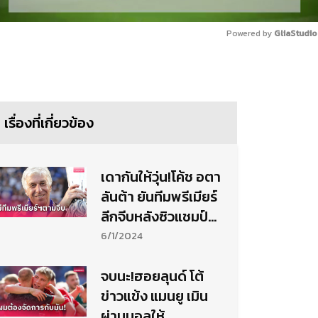
Powered by 
GliaStudio
Mute
เรื่องที่เกี่ยวข้อง
เดากันให้วุ่น!โค้ช อตา
ลันต้า ยันทีมพรีเมียร์
ลีกจีบหลังซิวแชมป์
ยูโรปา
6/1/2024
จบนะ!ฮอยลุนด์ โต้
ข่าวแข้ง แมนยู เมิน
ผ่านบอลให้