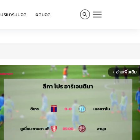
โปรแกรมบอล
ผลบอล
อ่านเพิ่มเติม
arrow_forward_ios