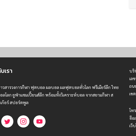
กับเรา
บริ
เลข
ถนน
่าวสารวงการกีฬา ฟุตบอล ผลบอล ผลฟุตบอลทั่วโลก ฟรีเมียร์ลีก ไทย
เขต
อลโลก ยูฟ่าแซมเปี้ยนส์ลีก พร้อมทั้งวิเคราะห์บอล จากสยามกีฬา ส
เก้อร์ สปอร์ตพูล
โทร
อีเม
เว็