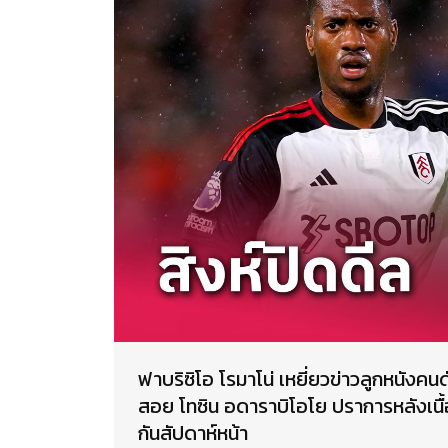
ฟาบริซิโอ โรมาโน่ เหยี่ยวข่าวลูกหนังคนด
สอย โทซิน อดาราบิโอโย ปราการหลังเนื
กันสัปดาห์หน้า