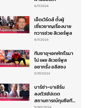
6/1/2024
เอ็ดเวิร์ดส์ ตั้งผู้
เชี่ยวชาญเรื่องนาย
ทวารช่วย ลิเวอร์พูล
6/1/2024
ทีมซาอุฯอกหัก!โรมา
โน่ เผย ลิเวอร์พูล
อยากรั้ง อลีสซง
5/31/2024
บาร์ซ่า-บาเยิร์น
ลงตัว!อัปเดต
สถานการณ์กุนซือทีม
ใหญ่ยุโรป
5/30/2024