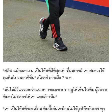
"สตีฟ แม็คคลาเรน เป็นโค้ชที่ดีที่สุดเท่าที่ผมเคยมี เขาสมควรได้
คุมทีมไปจนจบซีซั่น" สโคลส์ เอ่ยเมื่อ 7 พ.ค.
"มันไม่มีวี่แววเลยว่าแนวทางของเขาปรากฏให้เห็นในทีม ผู้จัดการ
ทีมคงไม่ปล่อยให้เขาแตะต้องทีม"
"เขาเป็นโค้ชที่ยอดเยี่ยม ทีมนี้เล่นเหมือนไม่ได้ถูกโค้ชกันเลย ทุก