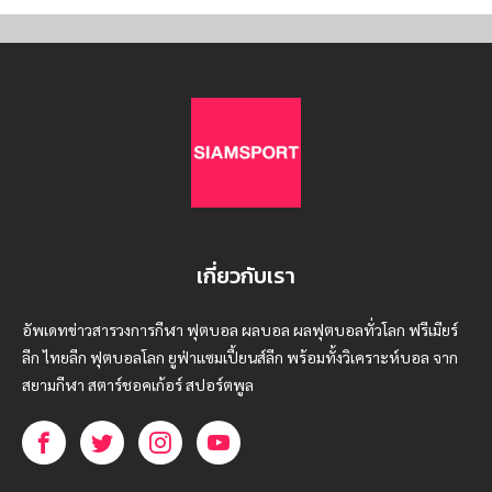
เกี่ยวกับเรา
อัพเดทข่าวสารวงการกีฬา ฟุตบอล ผลบอล ผลฟุตบอลทั่วโลก ฟรีเมียร์
ลีก ไทยลีก ฟุตบอลโลก ยูฟ่าแซมเปี้ยนส์ลีก พร้อมทั้งวิเคราะห์บอล จาก
สยามกีฬา สตาร์ชอคเก้อร์ สปอร์ตพูล