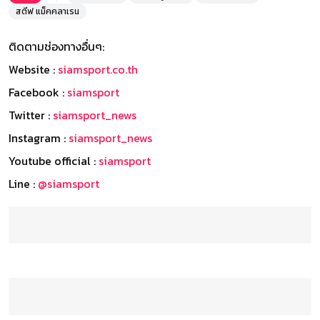
สตีฟ แม็คคลาเรน
ติดตามช่องทางอื่นๆ:
Website :
siamsport.co.th
Facebook :
siamsport
Twitter :
siamsport_news
Instagram :
siamsport_news
Youtube official :
siamsport
Line :
@siamsport