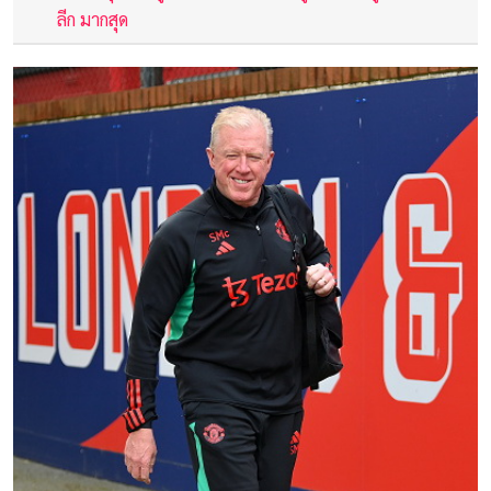
ลีก มากสุด