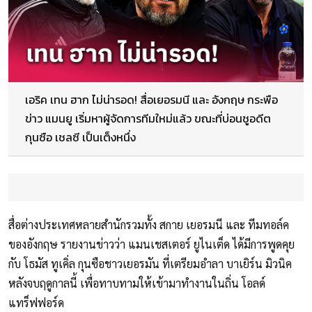
เอริค เทน ฮาก ไม่น่ารอด! สื่อเยอรมนี และ อังกฤษ กระพือ
ข่าว แมนยู เริ่มหาผู้จัดการทีมใหม่แล้ว ขณะที่บ่อนชูอดีต
กุนซือ เชลซี เป็นเต็งหนึ่ง
สื่อต่างประเทศหลายสำนักรวมทั้ง สกาย เยอรมนี และ ทีมทอล์ค
ของอังกฤษ รายงานข่าวว่า แมนเชสเตอร์ ยูไนเต็ด ได้มีการพูดคุย
กับ โธมัส ทูเคิ่ล กุนซือชาวเยอรมัน ที่เตรียมอำลา บาเยิร์น มิวนิค
หลังจบฤดูกาลนี้ เพื่อทาบทามให้เข้ามาทำงานในถิ่น โอลด์
แทร็ฟฟอร์ด