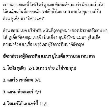
อย่างมาก ขณะที่ โฟร์โฟร์ทู และ ทีมทอล์ค มองว่า มีความเป็นไป
ได้เหมือนกันที่อาจจะมีการสลับขั้วโดย เทน ฮาก ไปคุม บาเยิร์น
ส่วน ทูเคิ่ล มา "ปีศาจแดง"
ด้าน สกาย เบต บริษัทรับพนันที่ถูกกฎหมายของประเทศอังกฤษ ยก
ให้ ทูเคิ่ล ที่เคยคุม เชลซี เป็นเต็ง 1 กุนซือใหม่ แมนฯ ยูไนเต็ด
ตามมาด้วย แกเร็ธ เซาธ์เกต ผู้จัดการทีมชาติอังกฤษ
อัตราต่อรองผู้จัดการทีม แมนฯ ยูไนเต็ด หากปลด เทน ฮาก
1. โธมัส ทูเคิ่ล 2/1 (แทง 1 จ่าย 2 ไม่รวมทุน)
2. แกเร็ธ เซาธ์เกต 3/1
3. แกรม พ็อตเตอร์ 5/1
4. โรแบร์โต้ เด แซร์บี้ 11/1