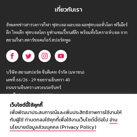
เกี่ยวกับเรา
อัพเดทข่าวสารวงการกีฬา ฟุตบอล ผลบอล ผลฟุตบอลทั่วโลก ฟรีเมียร์
ลีก ไทยลีก ฟุตบอลโลก ยูฟ่าแซมเปี้ยนส์ลีก พร้อมทั้งวิเคราะห์บอล จาก
สยามกีฬา สตาร์ชอคเก้อร์ สปอร์ตพูล
บริษัท สยามสปอร์ต ซินติเคท จำกัด (มหาชน)
เลขที่ 66/26 - 29 ซอยรามอินทรา 40
ถนนรามอินทรา แขวงนวลจันทร์
เขตบึงกุ่ม กรุงเทพฯ 10230
เว็บไซต์นี้ใช้คุกกี้
โทร : 02-5088-000
เพื่อพัฒนาประสบการณ์และเพิ่มประสิทธิภาพการใช้งานให้
อีเมล์ :
webmaster@siamsport.co.th
กับผู้ใช้ ท่านตกลงใช้คุกกี้เพื่อใช้งานเว็บไซต์นี้ต่อไป
อ่าน
เว็บไซต์ : www.siamsport.co.th
นโยบายข้อมูลส่วนบุคคล (Privacy Policy)