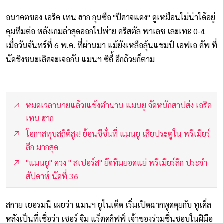
อนาคตของ เอริค เทน ฮาก กุนซือ "ปีศาจแดง" ดูเหมือนไม่น่าได้อยู่
คุมทีมต่อ หลังเกมล่าสุดออกไปพ่าย คริสตัล พาเลซ เละเทะ 0-4
เมื่อวันจันทร์ที่ 6 พ.ค. ที่ผ่านมา แม้ยังเหลือลุ้นแชมป์ เอฟเอ คัพ ที่
นัดชิงชนะเลิศจะเจอกับ แมนฯ ซิตี้ อีกถ้วยก็ตาม
หมดเวลานายแล้ว!แข้งตำนาน แมนยู จัดหนักสาปส่ง เอริค
เทน ฮาก
โอกาสทุบสถิติสูง! ย้อนซีซั่นที่ แมนยู เสียประตูใน พรีเมียร์
ลีก มากสุด
"แมนยู" ควง " สเปอร์ส" ยึดทีมยอดแย่ พรีเมียร์ลีก ประจำ
สัปดาห์ นัดที่ 36
สกาย เยอรมนี เผยว่า แมนฯ ยูไนเต็ด เริ่มเปิดฉากพูดคุยกับ ทูเคิ่ล
หลังเป็นที่เชื่อว่า เซอร์ จิม แร็ตคลิฟฟ์ เจ้าของร่วมชื่นชอบในฝีมือ