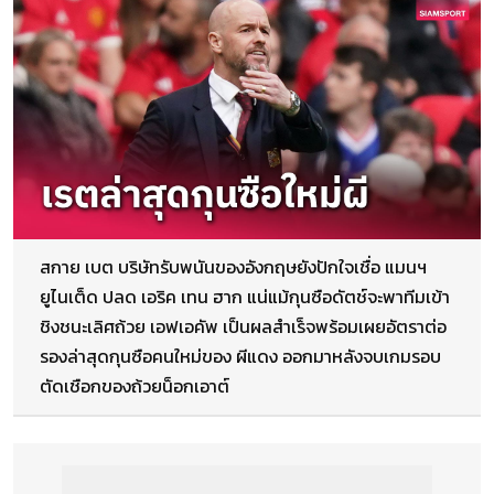
สกาย เบต บริษัทรับพนันของอังกฤษยังปักใจเชื่อ แมนฯ
ยูไนเต็ด ปลด เอริค เทน ฮาก แน่แม้กุนซือดัตช์จะพาทีมเข้า
ชิงชนะเลิศถ้วย เอฟเอคัพ เป็นผลสำเร็จพร้อมเผยอัตราต่อ
รองล่าสุดกุนซือคนใหม่ของ ผีแดง ออกมาหลังจบเกมรอบ
ตัดเชือกของถ้วยน็อกเอาต์