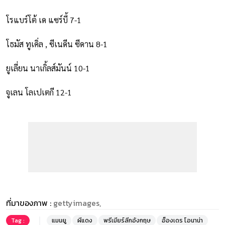
โรแบร์โต้ เด แซร์บี้ 7-1
โธมัส ทูเคิ่ล , ซีเนดีน ซีดาน 8-1
ยูเลี่ยน นาเกิ้ลส์มันน์ 10-1
จูเลน โลเปเตกี 12-1
ที่มาของภาพ :
gettyimages,
Tag :
แมนยู
ผีแดง
พรีเมียร์ลีกอังกฤษ
อ็องเดร โอนาน่า