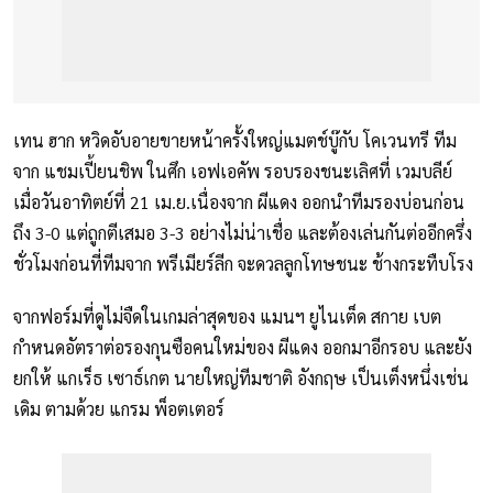
เทน ฮาก หวิดอับอายขายหน้าครั้งใหญ่แมตช์บู๊กับ โคเวนทรี ทีม
จาก แชมเปี้ยนชิพ ในศึก เอฟเอคัพ รอบรองชนะเลิศที่ เวมบลีย์
เมื่อวันอาทิตย์ที่ 21 เม.ย.เนื่องจาก ผีแดง ออกนำทีมรองบ่อนก่อน
ถึง 3-0 แต่ถูกตีเสมอ 3-3 อย่างไม่น่าเชื่อ และต้องเล่นกันต่ออีกครึ่ง
ชั่วโมงก่อนที่ทีมจาก พรีเมียร์ลีก จะดวลลูกโทษชนะ ช้างกระทืบโรง
จากฟอร์มที่ดูไม่จืดในเกมล่าสุดของ แมนฯ ยูไนเต็ด สกาย เบต
กำหนดอัตราต่อรองกุนซือคนใหม่ของ ผีแดง ออกมาอีกรอบ และยัง
ยกให้ แกเร็ธ เซาธ์เกต นายใหญ่ทีมชาติ อังกฤษ เป็นเต็งหนึ่งเช่น
เดิม ตามด้วย แกรม พ็อตเตอร์