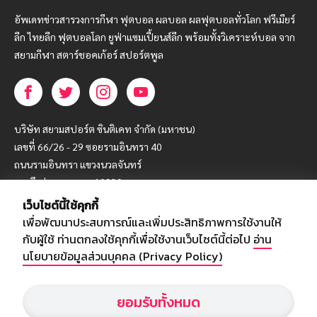
อัพเดทข่าวสารวงการกีฬา ฟุตบอล ผลบอล ผลฟุตบอลทั่วโลก ฟรีเมียร์
ลีก ไทยลีก ฟุตบอลโลก ยูฟ่าแซมเปี้ยนส์ลีก พร้อมทั้งวิเคราะห์บอล จาก
สยามกีฬา สตาร์ชอคเก้อร์ สปอร์ตพูล
บริษัท สยามสปอร์ต ซินติเคท จำกัด (มหาชน)
เลขที่ 66/26 - 29 ซอยรามอินทรา 40
ถนนรามอินทรา แขวงนวลจันทร์
เขตบึงกุ่ม กรุงเทพฯ 10230
เว็บไซต์นี้ใช้คุกกี้
โทร : 02-5088-000
เพื่อพัฒนาประสบการณ์และเพิ่มประสิทธิภาพการใช้งานให้
อีเมล์ :
webmaster@siamsport.co.th
กับผู้ใช้ ท่านตกลงใช้คุกกี้เพื่อใช้งานเว็บไซต์นี้ต่อไป
อ่าน
เว็บไซต์ : www.siamsport.co.th
นโยบายข้อมูลส่วนบุคคล (Privacy Policy)
ยอมรับทั้งหมด
© SIAMSPORT
Privacy