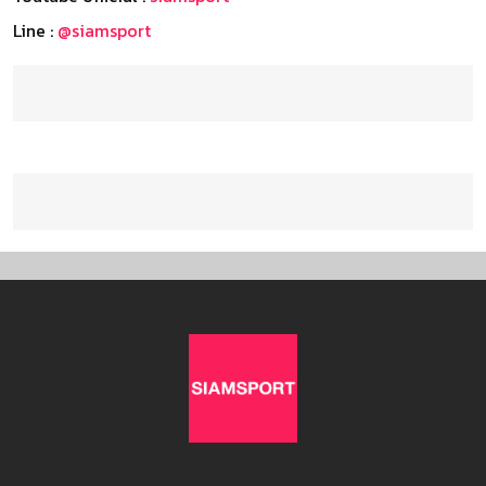
Line :
@siamsport