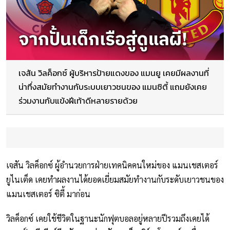
เจสัน วิลค็อกซ์ ผู้บริหารป้ายแดงของ แมนยู เคยมีผลงานที่
น่าทึ่งสมัยทำงานกับระบบเยาวชนของ แมนซิตี้ แถมยังเคย
ร่วมงานกับแข้งฝีเท้าดีหลายรายด้วย
เจสัน วิลค็อกซ์ ผู้อำนวยการฝ่ายเทคนิคคนใหม่ของ แมนเชสเตอร์
ยูไนเต็ด เคยทำผลงานได้ยอดเยี่ยมสมัยทำงานกับระดับเยาวชนของ
แมนเชสเตอร์ ซิตี้ มาก่อน
วิลค็อกซ์ เคยใช้ชีวิตในฐานะนักฟุตบอลอยู่หลายปีรวมถึงเคยได้