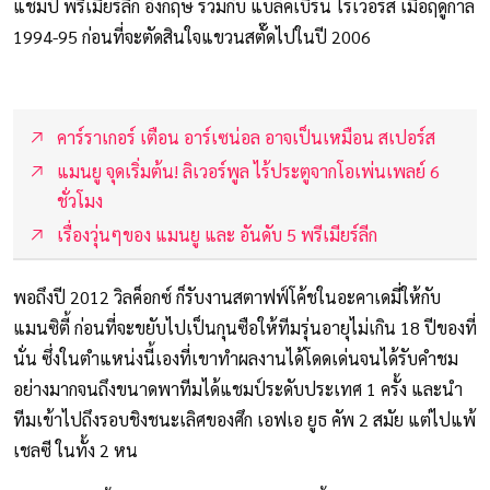
แชมป์ พรีเมียร์ลีก อังกฤษ ร่วมกับ แบล็คเบิร์น โรเวอร์ส เมื่อฤดูกาล
1994-95 ก่อนที่จะตัดสินใจแขวนสตั๊ดไปในปี 2006
คาร์ราเกอร์ เตือน อาร์เซน่อล อาจเป็นเหมือน สเปอร์ส
แมนยู จุดเริ่มต้น! ลิเวอร์พูล ไร้ประตูจากโอเพ่นเพลย์ 6
ชั่วโมง
เรื่องวุ่นๆของ แมนยู และ อันดับ 5 พรีเมียร์ลีก
พอถึงปี 2012 วิลค็อกซ์ ก็รับงานสตาฟฟ์โค้ชในอะคาเดมี่ให้กับ
แมนซิตี้ ก่อนที่จะขยับไปเป็นกุนซือให้ทีมรุ่นอายุไม่เกิน 18 ปีของที่
นั่น ซึ่งในตำแหน่งนี้เองที่เขาทำผลงานได้โดดเด่นจนได้รับคำชม
อย่างมากจนถึงขนาดพาทีมได้แชมป์ระดับประเทศ 1 ครั้ง และนำ
ทีมเข้าไปถึงรอบชิงชนะเลิศของศึก เอฟเอ ยูธ คัพ 2 สมัย แต่ไปแพ้
เชลซี ในทั้ง 2 หน