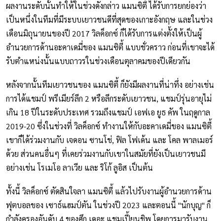
ผลงานระดับนั้นทำให้ในช่วงดังกล่าว แมนซิตี้ ได้รับการยกย่องว่า
เป็นหนึ่งในทีมที่มีระบบเยาวชนดีที่สุดของเกาะอังกฤษ และในช่วง
เดือนมิถุนายนของปี 2017 วิลค็อกซ์ ก็ได้รับการแต่งตั้งให้เป็นผู้
อำนวยการด้านอะคาเดมี่ของ แมนซิตี้ แบบชั่วคราว ก่อนที่เขาจะได้
รับตำแหน่งนั้นแบบถาวรในช่วงเดือนตุลาคมของปีเดียวกัน
หลังจากนั้นทีมเยาวชนของ แมนซิตี้ ก็ยังมีผลงานที่น่าทึ่ง อย่างเช่น
การได้แชมป์ พรีเมียร์ลีก 2 หรือลีกระดับเยาวชน, แชมป์รุ่นอายุไม่
เกิน 18 ปีในระดับประเทศ รวมถึงแชมป์ เอฟเอ ยูธ คัพ ในฤดูกาล
2019-20 ซึ่งในช่วงที่ วิลค็อกซ์ ทำงานให้กับอะคาเดมี่ของ แมนซิตี้
เขาก็ได้ร่วมงานกับ เจดอน ซานโช่, ฟิล โฟเด้น และ โคล พาลเมอร์
ด้วย ส่วนคนอื่นๆ ที่เคยร่วมงานกับเขาในสมัยที่ยังเป็นเยาวชนมี
อย่างเช่น โรเมโอ ลาเวีย และ ริโก้ ลูอิส เป็นต้น
ทั้งนี้ วิลค็อกซ์ ตัดสินใจลา แมนซิตี้ แล้วไปรับงานผู้อำนวยการด้าน
ฟุตบอลของ เซาธ์แฮมป์ตัน ในช่วงปี 2023 และตอนนี้ "นักบุญ" ก็
กำลังครองอันดับ 4 ของศึก เดอะ แชมเปี้ยนชิพ โดยการมารับงาน