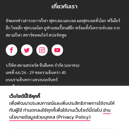
เกี่ยวกับเรา
อัพเดทข่าวสารวงการกีฬา ฟุตบอล ผลบอล ผลฟุตบอลทั่วโลก ฟรีเมียร์
ลีก ไทยลีก ฟุตบอลโลก ยูฟ่าแซมเปี้ยนส์ลีก พร้อมทั้งวิเคราะห์บอล จาก
สยามกีฬา สตาร์ชอคเก้อร์ สปอร์ตพูล
บริษัท สยามสปอร์ต ซินติเคท จำกัด (มหาชน)
เลขที่ 66/26 - 29 ซอยรามอินทรา 40
ถนนรามอินทรา แขวงนวลจันทร์
เขตบึงกุ่ม กรุงเทพฯ 10230
เว็บไซต์นี้ใช้คุกกี้
โทร : 02-5088-000
เพื่อพัฒนาประสบการณ์และเพิ่มประสิทธิภาพการใช้งานให้
อีเมล์ :
webmaster@siamsport.co.th
กับผู้ใช้ ท่านตกลงใช้คุกกี้เพื่อใช้งานเว็บไซต์นี้ต่อไป
อ่าน
เว็บไซต์ : www.siamsport.co.th
นโยบายข้อมูลส่วนบุคคล (Privacy Policy)