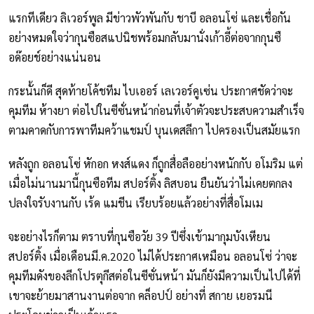
แรกทีเดียว ลิเวอร์พูล มีข่าวพัวพันกับ ชาบี อลอนโซ่ และเชื่อกัน
อย่างหมดใจว่ากุนซือสแปนิชพร้อมกลับมานั่งเก้าอี้ต่อจากกุนซื
อด๊อยช์อย่างแน่นอน
กระนั้นก็ดี สุดท้ายโค้ชทีม ไบเออร์ เลเวอร์คูเซ่น ประกาศชัดว่าจะ
คุมทีม ห้างยา ต่อไปในซีซั่นหน้าก่อนที่เจ้าตัวจะประสบความสำเร็จ
ตามคาดกับการพาทีมคว้าแชมป์ บุนเดสลีกา ไปครองเป็นสมัยแรก
หลังถูก อลอนโซ่ หักอก หงส์แดง ก็ถูกสื่อลืออย่างหนักกับ อโมริม แต่
เมื่อไม่นานมานี้กุนซือทีม สปอร์ติ้ง ลิสบอน ยืนยันว่าไม่เคยตกลง
ปลงใจรับงานกับ เร้ด แมชีน เรียบร้อยแล้วอย่างที่สื่อโมเม
จะอย่างไรก็ตาม ตราบที่กุนซือวัย 39 ปีซึ่งเข้ามากุมบังเหียน
สปอร์ติ้ง เมื่อเดือนมี.ค.2020 ไม่ได้ประกาศเหมือน อลอนโซ่ ว่าจะ
คุมทีมดังของลีกโปรตุกีสต่อในซีซั่นหน้า มันก็ยังมีความเป็นไปได้ที่
เขาจะย้ายมาสานงานต่อจาก คล็อปป์ อย่างที่ สกาย เยอรมนี