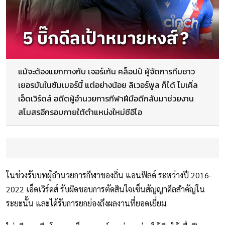
แม้จะต้องแยกทางกับ เจอร์เก้น คล็อปป์ ผู้จัดการทีมชาว
เยอรมันในซัมเมอร์นี้ แต่อย่างน้อย ลิเวอร์พูล ก็ได้ ไมเคิ่ล
เอ็ดเวิร์ดส์ อดีตผู้อำนวยการกีฬาฝีมือดีกลับมาช่วยงาน
สโมสรอีกรอบภายใต้ตำแหน่งใหม่ซีอีโอ
ในช่วงรับบทผู้อำนวยการกีฬาของถิ่น แอนฟิลด์ ระหว่างปี 2016-
2022 เอ็ดเวิร์ดส์ รับผิดชอบการตัดสินใจเซ็นสัญญาดีลสำคัญใน
ระยะนั้น และได้รับการยกย่องถึงผลงานที่ยอดเยี่ยม