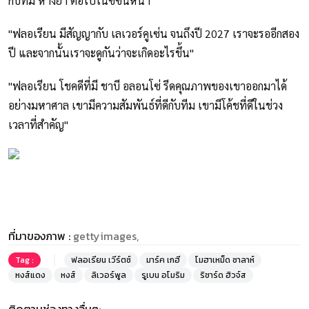
กับทีม ห้างยา ต่อไปในซีซั่นหน้า
"ฟลอเรียน มีสัญญากับ เลเวอร์คูเซ่น จนถึงปี 2027 เราจะรออีกสอง
ปี และจากนั้นเราจะดูกันว่าจะเกิดอะไรขึ้น"
"ฟลอเรียน โชคดีที่มี ชาบี อลอนโซ่ รีดคุณภาพของเขาออกมาได้
อย่างมหาศาล เขามีความสัมพันธ์ที่ดีกับทีม เขามีโค้ชที่ดีในช่วง
เวลาที่สำคัญ"
ที่มาของภาพ :
gettyimages,
Tag :
ฟลอเรียน เวีร์ตซ์
มาร์ค เกฮี
โมฮาเหม็ด ซาลาห์
หงส์แดง
หงส์
ลิเวอร์พูล
รูเบน อโมริม
ริชาร์ด ฮิวจ์ส
ติดตามช่องทางอื่นๆ: