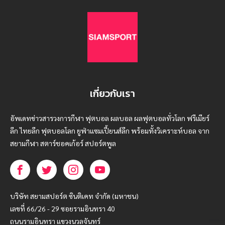
เกี่ยวกับเรา
อัพเดทข่าวสารวงการกีฬา ฟุตบอล ผลบอล ผลฟุตบอลทั่วโลก ฟรีเมียร์
ลีก ไทยลีก ฟุตบอลโลก ยูฟ่าแซมเปี้ยนส์ลีก พร้อมทั้งวิเคราะห์บอล จาก
สยามกีฬา สตาร์ชอคเก้อร์ สปอร์ตพูล
บริษัท สยามสปอร์ต ซินติเคท จำกัด (มหาชน)
เลขที่ 66/26 - 29 ซอยรามอินทรา 40
ถนนรามอินทรา แขวงนวลจันทร์