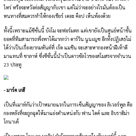
ไหร่ หรือจะหวังต่อสัญญากับเขา แต่ไม่ว่าจะอย่างไรมันต้องเป็น
หนทางที่สมควรทำให้กองเชียร์ เดอะ ค็อป เห็นพ้องด้วย
ทั้งนี้เพราะแม้ซีซั่นนี้ บังโม จะฟอร์มตก แต่เขายังเป็นศูนย์หน้าชั้น
ยอดที่ทีมสามารถพึ่งพาได้มากกว่า ดาร์วิน นูนเญซ อีกทั้งปฏิเสธไม่
ได้ว่าเป็นเรื่องยากมหันต์ที่ เร้ด แมชีน จะเสาะหากองหน้าฝีเท้าดี
มาแทนที่ ซาลาห์ ซึ่งซีซั่นนี้นำเป็นดาวซัลโวของสโมสรจากจำนวน
23 ประตู
- มาร์ค เกฮี
เป็นที่เมาท์กันว่าเป้าหมายแรกในการเซ็นสัญญาของ ลิเวอร์พูล คือ
กองหลังที่จะถูกฉุดให้มาแย่งตำแหน่งกับ ฟาน ไดค์ และ อิบราฮิม่า
โกนาเต้