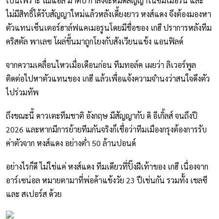
เป็นเพราะ โฌแอล มาติป กำลังจะหมดสัญญาในซัมเมอร์นี้ และ
ไม่มีสิทธิ์ได้รับสัญญาใหม่แล้วหลังเดี้ยงยาว หงส์แดง จึงต้องมองหา
ตัวแทนเซ็นเตอร์ฮาล์ฟแคเมอรูนโดยมีชื่อของ เกฮี ปราการหลังทีม
คริสตัล พาเลซ โผล่ขึ้นมาถูกโยงกับสังเวียนแข้ง แอนฟิลด์
จากความเคลื่อนไหวเมื่อเดือนก่อน ทีมทอล์ค เผยว่า ลิเวอร์พูล
ติดต่อไปหาตัวแทนของ เกฮี แล้วเพื่อแจ้งความจำนงว่าสนใจดึงตัว
ไปร่วมทัพ
ถึงขณะนี้ ดาวเตะทีมชาติ อังกฤษ มีสัญญากับ ดิ อีเกิ้ลส์ จนถึงปี
2026 และหากมีการย้ายทีมกันจริงก็เชื่อว่าทีมเมืองกรุงต้องการรับ
ค่าตัวจาก หงส์แดง อย่างต่ำ 50 ล้านปอนด์
อย่างไรก็ดี ไม่ใช่แค่ หงส์แดง ทีมเดียวที่ปิ๊งฝีเท้าของ เกฮี เนื่องจาก
อาร์เซน่อล หมายตามาที่พ่อค้าแข้งวัย 23 ปีเช่นกัน รวมทั้ง เชลซี
และ สเปอร์ส ด้วย