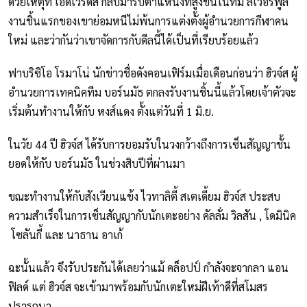
ด้วยเหตุที่ เอ็ดเวิร์ดส์ กลับมารับตำแหน่งที่สูงขึ้นในทีม ลิเวอร์พูล
งานชิ้นแรกของเขาย่อมหนีไม่พ้นการแต่งตั้งผู้อำนวยการกีฬาคน
ใหม่ และว่ากันว่าเขาจัดการกับดีลนี้ได้เป็นที่เรียบร้อยแล้ว
ฟาบริซิโอ โรมาโน่ นักข่าวชื่อดังคอนเฟิร์มเมื่อเดือนก่อนว่า ฮิวจ์ส ผู้
อำนวยการเทคนิคทีม บอร์นมัธ ตกลงรับงานชิ้นนี้แล้วโดยเจ้าตัวจะ
เริ่มต้นทำงานให้กับ หงส์แดง ตั้งแต่วันที่ 1 มิ.ย.
ในวัย 44 ปี ฮิวจ์ส ได้รับการยอมรับในวงกว้างถึงการเซ็นสัญญาชั้น
ยอดให้กับ บอร์นมัธ ในช่วงสิบปีที่ผ่านมา
ขณะทำงานให้กับสังเวียนแข้ง ไวทาลิตี้ สเตเดี้ยม ฮิวจ์ส ประสบ
ความสำเร็จในการเซ็นสัญญากับนักเตะอย่าง คัลลั่ม วิลสัน , โดมินิค
โซลันกี้ และ นาธาน อาเก้
ฉะนั้นแล้ว จึงรับประกันได้เลยว่าแม้ คล็อปป์ กำลังจะจากลา แอน
ฟิลด์ แต่ ฮิวจ์ส จะเข้ามาพร้อมกับนักเตะใหม่ฝีเท้าดีที่สโมสร
ปรารถนา