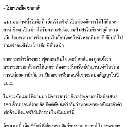
- โมฮาเหม็ด ซาลาห์
แน่นอนว่าหนึ่งในดีลที่ เอ็ดเวิร์ดส์ จำเป็นต้องจัดการให้ได้คือ ซา
ลาห์ ซึ่งตกเป็นข่าวได้รับความสนใจจากสโมสรในลีก ซาอุดิ อาระ
เบีย โดยพวกเขาพร้อมทุ่มเงินก้อนโตคว้าหัวหอกทีมชาติ อียิปต์ ไป
ร่วมฟาดแข้งใน โปรลีก ซีซั่นหน้า
จากการกล่าวอ้างของ ฟุตบอล อินไซเดอร์ หงส์แดง ถูกแจ้งว่า
สามารถกรอกตัวเลขได้เลยว่าต้องการรับทรัพย์จำนวนเท่าไหร่ต่อ
การปล่อยดาวยิงวัย 31 ปีออกจากทีมก่อนที่เขาจะหมดสัญญาในปี
2025
ในช่วงซัมเมอร์ที่ผ่านมา มีการระบุว่า ลิเวอร์พูล บอกปัดข้อเสนอ
150 ล้านปอนด์จาก อัล อิตติฮัด แต่ว่ากันว่าพวกเขาจะกลับมาล่าตัว
พ่อค้าแข้งแอฟริกันอีกรอบในซัมเมอร์นี้
ด้วยเหตุนี้ เอ็ดเวิร์ดส์ จึงต้องครุ่นคิดว่าจะขาย ซาลาห์ ในราคาเท่า