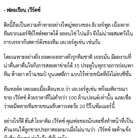
- ฟลอเรียน เวีร์ตซ์
ดีลนี้ถือเป็นความท้าทายอย่างใหญ่หลวงของ ลิเวอร์พูล เนื่องจาก
ทีมจากเมอร์ซีย์ไซด์พลาดได้ อลอนโซ่ ไปแล้ว จึงไม่น่าจะสมหวังใน
การเจรจากับสตาร์ดังของทีม เลเวอร์คูเซ่น เช่นกัน
โดยเฉพาะอย่างยิ่ง ยอดกองกลางตัวรุกทีมชาติ เยอรมัน มีผลงานที่
น่าตื่นตาตื่นใจกับการสอยตาข่ายได้ 35 ประตูในทุกรายการก่อนพา
ทีม ห้างยา คว้าแชมป์ บุนเดสลีกา แบบไร้พ่ายชนิดที่ยังไม่จบซีซั่น
ทีมทอล์ค เคยเผยเมื่อเดือนพ.ย.ว่า เลเวอร์คูเซ่น พร้อมพิจารณา
ขาย เวีร์ตซ์ ด้วยราคาที่ไม่ต่ำกว่า 100 ล้านปอนด์เท่านั้น และเชื่อ
ว่าจะมีหลายทีมขายขนมจีบดาวเตะวัย 20 ปีในซัมเมอร์นี้
อย่างไรก็ดี ฮันส์ โยอาคิม เวีร์ตซ์ คุณพ่อของนักเตะซึ่งทำหน้าที่เป็น
ตัวแทนให้ลูกชายประกาศออกมาเมื่อไม่นานว่า เวีร์ตซ์ จะค้าแข้ง