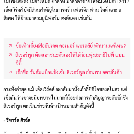
ไม่เพียงจะดึง โมฮาเหม็ด ซาลาห์ มาล่าตาข่ายให้ทีมได้เมื่อปี 2017
เอ็ดเวิร์ดส์ ยังมีส่วนสำคัญในการคว้า เฟอร์จิล ฟาน ไดค์ และ อ
ลิสซง ให้ย้ายมาสวมยูนิฟอร์ม หงส์แดง เช่นกัน
ข้อเท้าเดี้ยง!สื่ออัปเดต คอเนอร์ แบรดลีย์ พักนานแค่ไหน?
ลิเวอร์พูล ต้องเอาชนะตัวเองให้ได้ก่อนพุ่งสมาธิไปที่ แมน
ซิตี้
เช็กชื่อ-วันคัมแบ็กแข้งเจ็บ ลิเวอร์พูล ก่อนพบ อตาลันต้า
กระทั่งล่าสุด แม้ เอ็ดเวิร์ดส์ จะกลับมานั่งเก้าอี้ซีอีโอของสโมสร แต่
เชื่อกันว่าเขาจะมีบทบาทไม่มากก็น้อยต่อการทำสัญญาระดับบิ๊กซึ่ง
ลิเวอร์พูล ตกเป็นข่าวกับห้าเป้าหมายสำคัญดังนี้
- ริชาร์ด ฮิวจ์ส