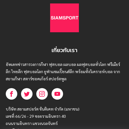
เกี่ยวกับเรา
อัพเดทข่าวสารวงการกีฬา ฟุตบอล ผลบอล ผลฟุตบอลทั่วโลก ฟรีเมียร์
ลีก ไทยลีก ฟุตบอลโลก ยูฟ่าแซมเปี้ยนส์ลีก พร้อมทั้งวิเคราะห์บอล จาก
สยามกีฬา สตาร์ชอคเก้อร์ สปอร์ตพูล
บริษัท สยามสปอร์ต ซินติเคท จำกัด (มหาชน)
เลขที่ 66/26 - 29 ซอยรามอินทรา 40
ถนนรามอินทรา แขวงนวลจันทร์