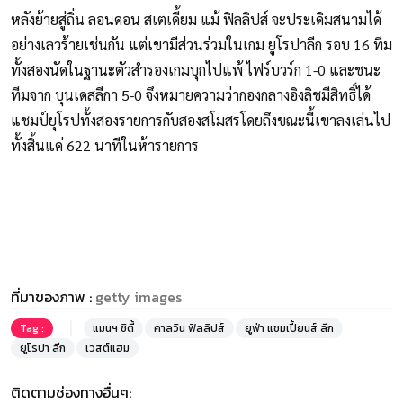
หลังย้ายสู่ถิ่น ลอนดอน สเตเดี้ยม แม้ ฟิลลิปส์ จะประเดิมสนามได้
อย่างเลวร้ายเช่นกัน แต่เขามีส่วนร่วมในเกม ยูโรปาลีก รอบ 16 ทีม
ทั้งสองนัดในฐานะตัวสำรองเกมบุกไปแพ้ ไฟร์บวร์ก 1-0 และชนะ
ทีมจาก บุนเดสลีกา 5-0 จึงหมายความว่ากองกลางอิงลิชมีสิทธิ์ได้
แชมป์ยุโรปทั้งสองรายการกับสองสโมสรโดยถึงขณะนี้เขาลงเล่นไป
ทั้งสิ้นแค่ 622 นาทีในห้ารายการ
ที่มาของภาพ :
getty images
Tag :
แมนฯ ซิตี้
คาลวิน ฟิลลิปส์
ยูฟ่า แชมเปี้ยนส์ ลีก
ยูโรปา ลีก
เวสต์แฮม
ติดตามช่องทางอื่นๆ: