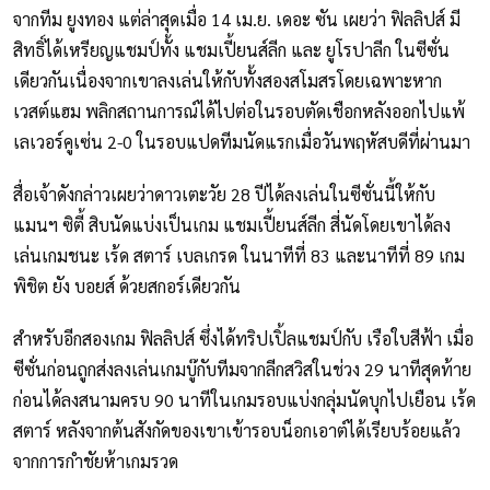
จากทีม ยูงทอง แต่ล่าสุดเมื่อ 14 เม.ย. เดอะ ซัน เผยว่า ฟิลลิปส์ มี
สิทธิ์ได้เหรียญแชมป์ทั้ง แชมเปี้ยนส์ลีก และ ยูโรปาลีก ในซีซั่น
เดียวกันเนื่องจากเขาลงเล่นให้กับทั้งสองสโมสรโดยเฉพาะหาก
เวสต์แฮม พลิกสถานการณ์ได้ไปต่อในรอบตัดเชือกหลังออกไปแพ้
เลเวอร์คูเซ่น 2-0 ในรอบแปดทีมนัดแรกเมื่อวันพฤหัสบดีที่ผ่านมา
สื่อเจ้าดังกล่าวเผยว่าดาวเตะวัย 28 ปีได้ลงเล่นในซีซั่นนี้ให้กับ
แมนฯ ซิตี้ สิบนัดแบ่งเป็นเกม แชมเปี้ยนส์ลีก สี่นัดโดยเขาได้ลง
เล่นเกมชนะ เร้ด สตาร์ เบลเกรด ในนาทีที่ 83 และนาทีที่ 89 เกม
พิชิต ยัง บอยส์ ด้วยสกอร์เดียวกัน
สำหรับอีกสองเกม ฟิลลิปส์ ซึ่งได้ทริปเปิ้ลแชมป์กับ เรือใบสีฟ้า เมื่อ
ซีซั่นก่อนถูกส่งลงเล่นเกมบู๊กับทีมจากลีกสวิสในช่วง 29 นาทีสุดท้าย
ก่อนได้ลงสนามครบ 90 นาทีในเกมรอบแบ่งกลุ่มนัดบุกไปเยือน เร้ด
สตาร์ หลังจากต้นสังกัดของเขาเข้ารอบน็อกเอาต์ได้เรียบร้อยแล้ว
จากการกำชัยห้าเกมรวด