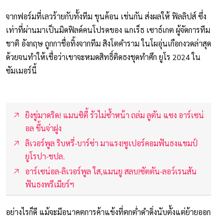
จากฟอร์มที่เลวร้ายกับทั้งทีม ขุนค้อน เช่นกัน ส่งผลให้ ฟิลลิปส์ ซึ่ง
เท่าที่ผ่านมาเป็นมิดฟิลด์คนโปรดของ แกเร็ธ เซาธ์เกต ผู้จัดการทีม
ชาติ อังกฤษ ถูกกาชื่อทิ้งจากทีม สิงโตคำราม ในโผอุ่นเกือกงวดล่าสุด
ด้วยจนทำให้เชื่อว่าเขาจะหมดสิทธิ์ติดธงชุดทำศึก ยูโร 2024 ใน
ซัมเมอร์นี้
ยิงขู่มาดริด! แมนซิตี้ รัวไม่ซ้ำหน้า ถล่ม ลูตัน แซง อาร์เซน่
อล ขึ้นจ่าฝูง
ลิเวอร์พูล ริบหรี่-บาร์ซ่า มาแรง!ซูเปอร์คอมฟันธงแชมป์
ยูโรปา-ชปล.
อาร์เซน่อล-ลิเวอร์พูล ใส,แมนยู สลบ!ซัตตัน-ลอว์เรนสัน
ฟันธงพรีเมียร์ฯ
อย่างไรก็ดี แม้จะมีอนาคตการค้าแข้งที่ตกต่ำดำดิ่งนับตั้งแต่ย้ายออก