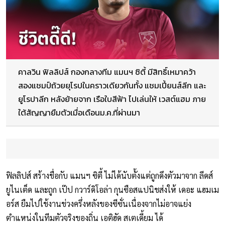
คาลวิน ฟิลลิปส์ กองกลางทีม แมนฯ ซิตี้ มีสิทธิ์เหมาคว้า
สองแชมป์ถ้วยยุโรปในคราวเดียวกันทั้ง แชมเปี้ยนส์ลีก และ
ยูโรปาลีก หลังย้ายจาก เรือใบสีฟ้า ไปเล่นให้ เวสต์แฮม ภาย
ใต้สัญญายืมตัวเมื่อเดือนม.ค.ที่ผ่านมา
ฟิลลิปส์ สร้างชื่อกับ แมนฯ ซิตี้ ไม่ได้นับตั้งแต่ถูกดึงตัวมาจาก ลีดส์
ยูไนเต็ด และถูก เป๊ป กวาร์ดิโอล่า กุนซือสแปนิชส่งให้ เดอะ แฮมเม
อร์ส ยืมไปใช้งานช่วงครึ่งหลังของซีซั่นเนื่องจากไม่อาจแย่ง
ตำแหน่งในทีมตัวจริงของถิ่น เอติฮัด สเตเดี้ยม ได้